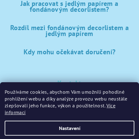
Jak pracovat s jedlým papírem a
fondánovým decorlistem?
Rozdíl mezi fondánovým decorlistem a
jedlým papírem
Kdy mohu očekávat doručení?
Kontakt
Používáme cookies, abychom Vám umožnili pohodlné
sklad
@
sladke-potreby.cz
prohlížení webu a díky analýze provozu webu neustále
+420 797728283
zlepšovali jeho funkce, výkon a použitelnost.
Více
informací
Nastavení
Copyright 2026
GamaPečení.cz
. Všechna práva vyhrazena.