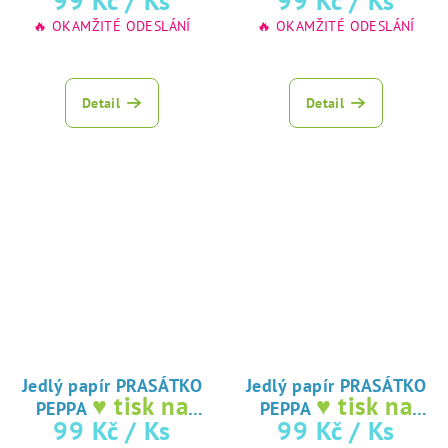
99 Kč
/ Ks
99 Kč
/ Ks
🔥 OKAMŽITÉ ODESLÁNÍ
🔥 OKAMŽITÉ ODESLÁNÍ
Průměrné
hodnocení
produktu
Detail
Detail
je
5,0
z
5
hvězdiček.
Jedlý papír PRASÁTKO
Jedlý papír PRASÁTKO
♥ tisk na
♥ tisk na
PEPPA
PEPPA
jedlý papír
jedlý papír
99 Kč
/ Ks
99 Kč
/ Ks