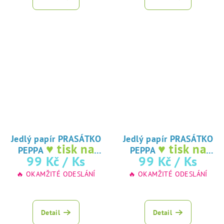
Jedlý papír PRASÁTKO
Jedlý papír PRASÁTKO
♥ tisk na
♥ tisk na
PEPPA
PEPPA
jedlý papír
jedlý papír
99 Kč
/ Ks
99 Kč
/ Ks
🔥 OKAMŽITÉ ODESLÁNÍ
🔥 OKAMŽITÉ ODESLÁNÍ
Detail
Detail