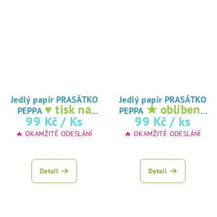
Jedlý papír PRASÁTKO
Jedlý papír PRASÁTKO
♥ tisk na
★ oblíbený
PEPPA
PEPPA
jedlý papír
tisk na jedlý
99 Kč
/ Ks
99 Kč
/ ks
papír
🔥 OKAMŽITÉ ODESLÁNÍ
🔥 OKAMŽITÉ ODESLÁNÍ
Detail
Detail