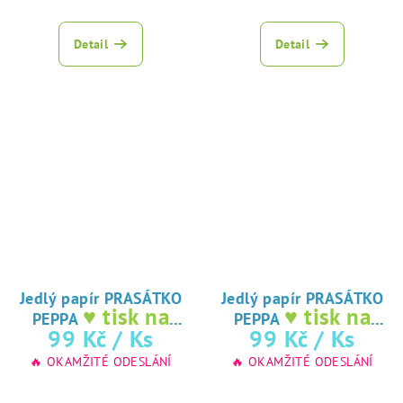
Průměrné
hodnocení
produktu
Detail
Detail
je
5,0
z
5
hvězdiček.
Jedlý papír PRASÁTKO
Jedlý papír PRASÁTKO
♥ tisk na
♥ tisk na
PEPPA
PEPPA
jedlý papír
jedlý papír
99 Kč
/ Ks
99 Kč
/ Ks
🔥 OKAMŽITÉ ODESLÁNÍ
🔥 OKAMŽITÉ ODESLÁNÍ