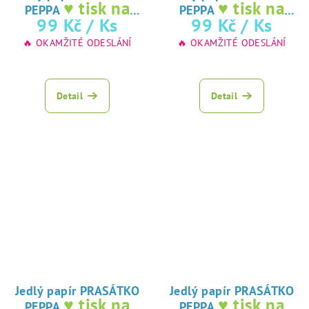
♥ tisk na
♥ tisk na
PEPPA
PEPPA
jedlý papír
jedlý papír
99 Kč
/ Ks
99 Kč
/ Ks
🔥 OKAMŽITÉ ODESLÁNÍ
🔥 OKAMŽITÉ ODESLÁNÍ
Detail
Detail
Jedlý papír PRASÁTKO
Jedlý papír PRASÁTKO
♥ tisk na
♥ tisk na
PEPPA
PEPPA