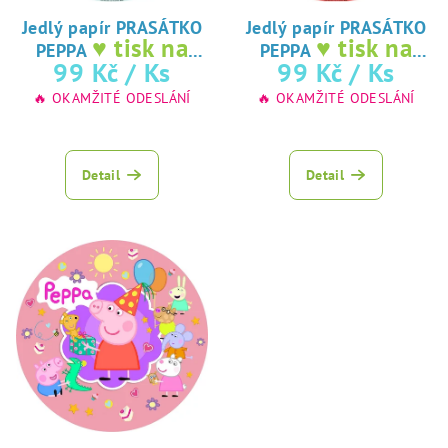
o
d
Jedlý papír PRASÁTKO
Jedlý papír PRASÁTKO
♥ tisk na
♥ tisk na
PEPPA
PEPPA
u
jedlý papír
jedlý papír
99 Kč
/ Ks
99 Kč
/ Ks
k
🔥 OKAMŽITÉ ODESLÁNÍ
🔥 OKAMŽITÉ ODESLÁNÍ
t
ů
Detail
Detail