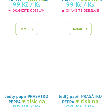
jedlý papír
jedlý papír
99 Kč
/ Ks
99 Kč
/ Ks
🔥 OKAMŽITÉ ODESLÁNÍ
🔥 OKAMŽITÉ ODESLÁNÍ
Detail
Detail
Jedlý papír PRASÁTKO
Jedlý papír PRASÁTKO
♥ tisk na
♥ tisk na
PEPPA
PEPPA
jedlý papír
jedlý papír