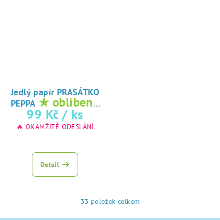
Jedlý papír PRASÁTKO
★ oblíbený
PEPPA
tisk na jedlý
99 Kč
/ ks
papír
🔥 OKAMŽITÉ ODESLÁNÍ
Detail
33
položek celkem
O
v