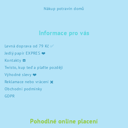
Z
l
Nákup potravin domů
á
á
d
p
a
a
c
Informace pro vás
t
í
í
p
Levná doprava od 79 Kč ✅
r
Jedlý papír EXPRES ❤️
v
Kontakty ☎️
k
Twisto, kup teď a plaťte později
y
Výhodné slevy ❤️
v
Reklamace nebo vrácení ✖️
ý
Obchodní podmínky
p
i
GDPR
s
u
Pohodlné online placení