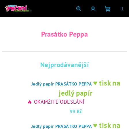
Přejít
na
obsah
Nákupní
Hledat
Přihlášení
Prasátko Peppa
košík
Nejprodávanější
♥ tisk na
Jedlý papír PRASÁTKO PEPPA
jedlý papír
🔥 OKAMŽITÉ ODESLÁNÍ
99 Kč
♥ tisk na
Jedlý papír PRASÁTKO PEPPA