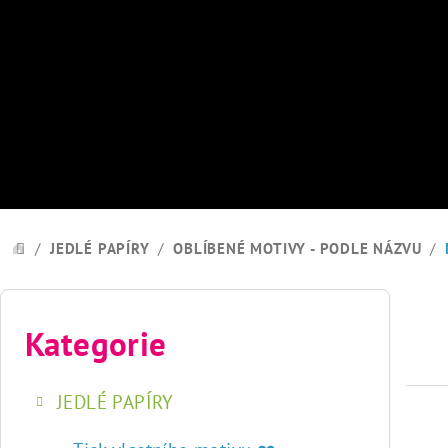
Přejít
na
obsah
/
JEDLÉ PAPÍRY
/
OBLÍBENÉ MOTIVY - PODLE NÁZVU
/
DOMŮ
P
o
Kategorie
Přeskočit
kategorie
s
JEDLÉ PAPÍRY
t