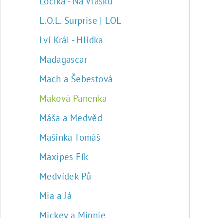
Locika - Na Vlásku
L.O.L. Surprise | LOL
Lví Král - Hlídka
Madagascar
Mach a Šebestová
Maková Panenka
Máša a Medvěd
Mašinka Tomáš
Maxipes Fík
Medvídek Pů
Mia a Já
Mickey a Minnie