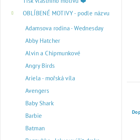
r
Tisk vlastního motivu ❤️
a
OBLÍBENÉ MOTIVY - podle názvu
n
Adamsova rodina - Wednesday
n
Abby Hatcher
í
Alvin a Chipmunkové
p
Angry Birds
a
Ariela - mořská víla
n
Avengers
e
Ř
Baby Shark
l
a
Do
Barbie
z
Batman
e