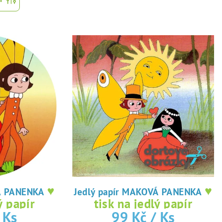
♥
♥
 MAKOVÁ PANENKA
Jedlý papír MAKOVÁ PANENKA
ý papír
tisk na jedlý papír
 Ks
99 Kč
/ Ks