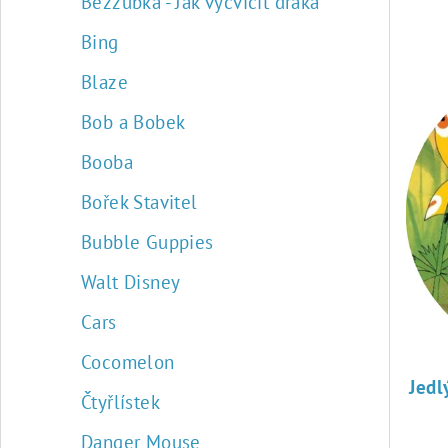
Bezzubka - Jak vycvičit draka
n
Bing
í
V
Blaze
p
ý
Bob a Bobek
r
p
Booba
o
i
Bořek Stavitel
d
s
Bubble Guppies
u
p
Walt Disney
k
r
Cars
t
o
Cocomelon
ů
d
Čtyřlístek
u
Danger Mouse