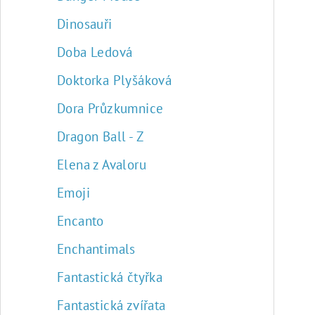
k
t
Dinosauři
ů
Doba Ledová
Doktorka Plyšáková
Dora Průzkumnice
Dragon Ball - Z
Elena z Avaloru
Emoji
Encanto
Enchantimals
Fantastická čtyřka
Fantastická zvířata