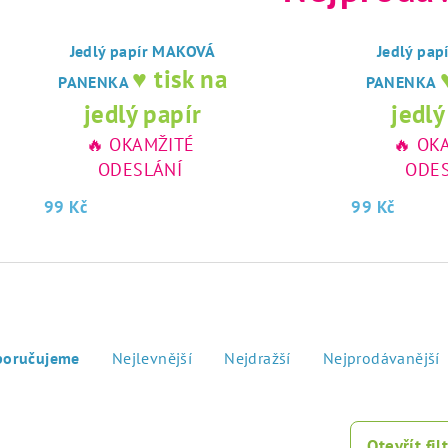
Jedlý papír MAKOVÁ
Jedlý pa
♥ tisk na
PANENKA
PANENKA
jedlý papír
jedlý
🔥 OKAMŽITÉ
🔥 OK
ODESLÁNÍ
ODES
99 Kč
99 Kč
poručujeme
Nejlevnější
Nejdražší
Nejprodávanější
Otevřít filt