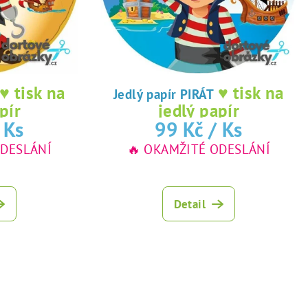
♥ tisk na
♥ tisk na
Jedlý papír PIRÁT
pír
jedlý papír
 Ks
99 Kč
/ Ks
ODESLÁNÍ
🔥 OKAMŽITÉ ODESLÁNÍ
Detail