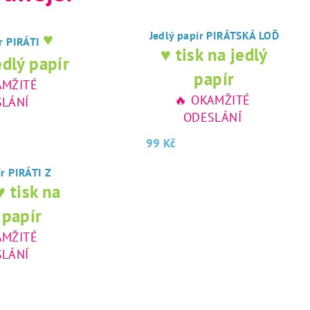
♥
Jedlý papír PIRÁTSKÁ LOĎ
ír PIRÁTI
♥ tisk na jedlý
edlý papír
papír
AMŽITÉ
🔥 OKAMŽITÉ
LÁNÍ
ODESLÁNÍ
99 Kč
ír PIRÁTI Z
♥ tisk na
 papír
AMŽITÉ
LÁNÍ