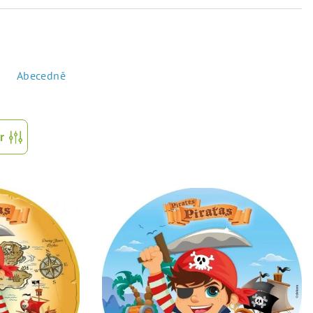
Abecedně
r