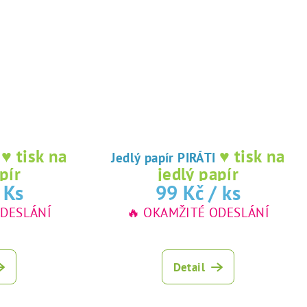
♥ tisk na
♥ tisk na
I
Jedlý papír PIRÁTI
pír
jedlý papír
 Ks
99 Kč
/ ks
ODESLÁNÍ
🔥 OKAMŽITÉ ODESLÁNÍ
Detail