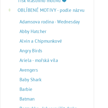
r
Tisk vlastního motivu ❤️
a
OBLÍBENÉ MOTIVY - podle názvu
n
Adamsova rodina - Wednesday
n
Abby Hatcher
í
Alvin a Chipmunkové
p
Angry Birds
a
Ariela - mořská víla
n
Avengers
e
Baby Shark
l
Barbie
Batman