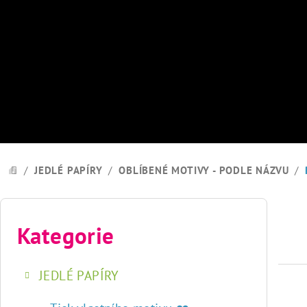
Přejít
na
obsah
/
JEDLÉ PAPÍRY
/
OBLÍBENÉ MOTIVY - PODLE NÁZVU
/
DOMŮ
P
o
Kategorie
Přeskočit
kategorie
s
JEDLÉ PAPÍRY
t