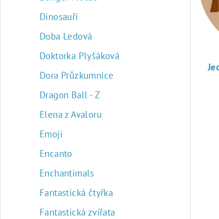
u
p
Dinosauři
k
r
Doba Ledová
t
o
ů
Doktorka Plyšáková
d
u
Dora Průzkumnice
k
Dragon Ball - Z
t
Elena z Avaloru
ů
Emoji
Encanto
Enchantimals
Fantastická čtyřka
Fantastická zvířata