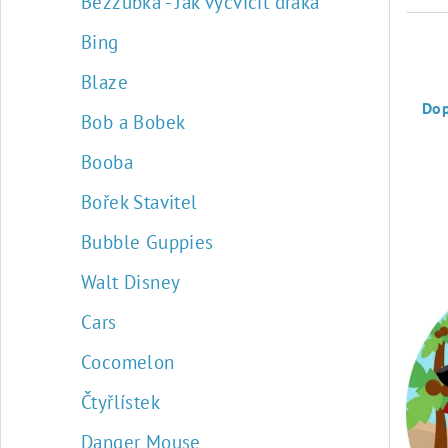
Bezzubka - Jak vycvičit draka
Bing
Ř
Blaze
a
Do
Bob a Bobek
z
Booba
e
Bořek Stavitel
n
Bubble Guppies
í
V
Walt Disney
p
ý
Cars
r
p
Cocomelon
o
i
Čtyřlístek
d
s
Danger Mouse