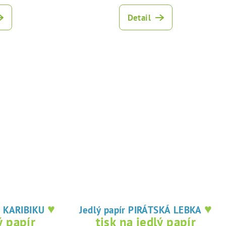
Detail
♥
♥
PIRÁTI Z KARIBIKU
Jedlý papír PIRÁTSKÁ LEBKA
ý papír
tisk na jedlý papír