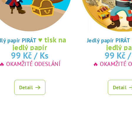
♥ tisk na
Jedlý papír PIRÁT
Jedlý papír PIRÁT
jedlý papír
jedlý pa
99 Kč
/ Ks
99 Kč
/
🔥 OKAMŽITÉ ODESLÁNÍ
🔥 OKAMŽITÉ 
Detail
Detail