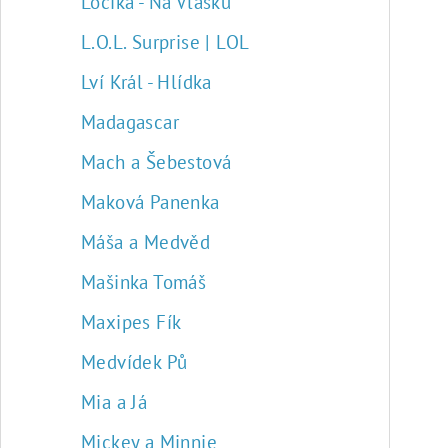
Locika - Na Vlásku
L.O.L. Surprise | LOL
Lví Král - Hlídka
Madagascar
Mach a Šebestová
Maková Panenka
Máša a Medvěd
Mašinka Tomáš
Maxipes Fík
Medvídek Pů
Mia a Já
Mickey a Minnie