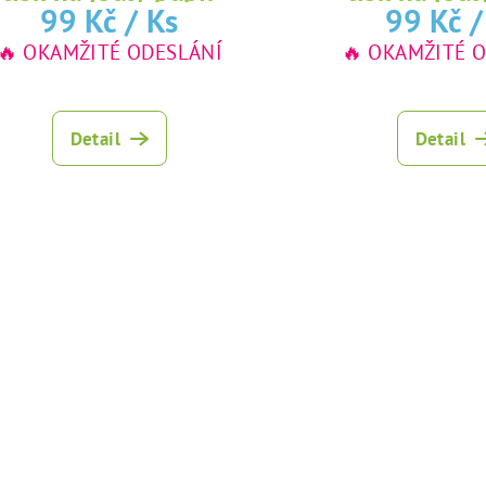
99 Kč
/ Ks
99 Kč
/
🔥 OKAMŽITÉ ODESLÁNÍ
🔥 OKAMŽITÉ 
Průměrné
hodnocení
Detail
Detail
produktu
je
5,0
z
5
hvězdiček.