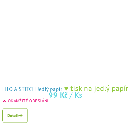
♥ tisk na jedlý papír
LILO A STITCH Jedlý papír
99 Kč
/ Ks
🔥 OKAMŽITÉ ODESLÁNÍ
Průměrné
hodnocení
Detail
produktu
je
5,0