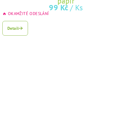
papír
99 Kč
/ Ks
🔥 OKAMŽITÉ ODESLÁNÍ
Detail