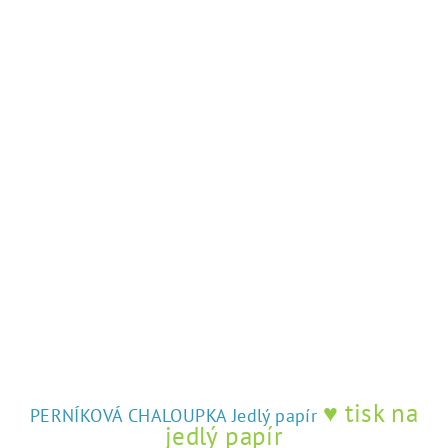
z
5
hvězdiček.
♥ tisk na
PERNÍKOVÁ CHALOUPKA Jedlý papír
jedlý papír