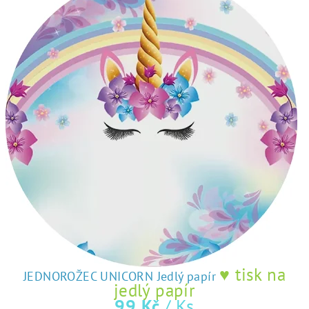
z
o
5
hvězdiček.
d
o
m
á
c
í
c
u
k
♥ tisk na
JEDNOROŽEC UNICORN Jedlý papír
r
jedlý papír
99 Kč
/ Ks
a