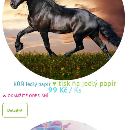
č
e
n
í
,
e
s
h
♥ tisk na jedlý papír
KŮŇ Jedlý papír
99 Kč
/ Ks
o
🔥 OKAMŽITÉ ODESLÁNÍ
Průměrné
p
hodnocení
Detail
produktu
p
je
r
5,0