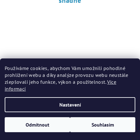
snadné
Používáme cookies, abychom Vám umožnili pohodlné
prohlížení webu a díky analýze provozu webu neustále
zlepšovali jeho funkce, výkon a použitelnost.
Více
informací
Nastavení
Odmítnout
Souhlasím