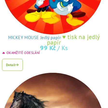
o
t
ř
e
♥ tisk na jedlý
MICKEY MOUSE Jedlý papír
b
papír
99 Kč
/ Ks
y
🔥 OKAMŽITÉ ODESLÁNÍ
G
a
Detail
M
a
P
e