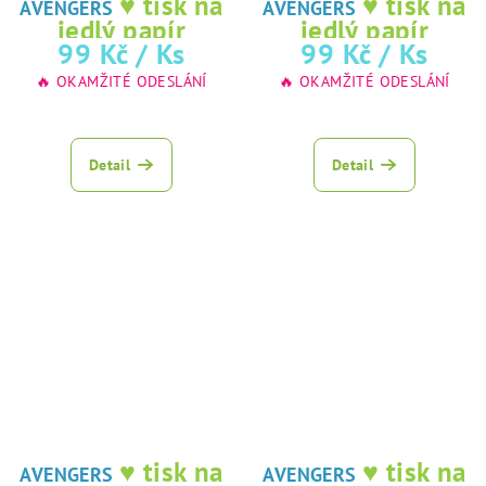
♥ tisk na
♥ tisk na
AVENGERS
AVENGERS
jedlý papír
jedlý papír
99 Kč
/ Ks
99 Kč
/ Ks
🔥 OKAMŽITÉ ODESLÁNÍ
🔥 OKAMŽITÉ ODESLÁNÍ
Průměrné
hodnocení
produktu
Detail
Detail
je
5,0
z
5
hvězdiček.
♥ tisk na
♥ tisk na
AVENGERS
AVENGERS