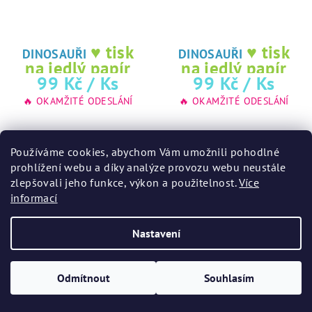
♥ tisk
♥ tisk
DINOSAUŘI
DINOSAUŘI
na jedlý papír
na jedlý papír
99 Kč
/ Ks
99 Kč
/ Ks
🔥 OKAMŽITÉ ODESLÁNÍ
🔥 OKAMŽITÉ ODESLÁNÍ
Používáme cookies, abychom Vám umožnili pohodlné
Detail
Detail
prohlížení webu a díky analýze provozu webu neustále
zlepšovali jeho funkce, výkon a použitelnost.
Více
informací
Nastavení
Odmítnout
Souhlasím