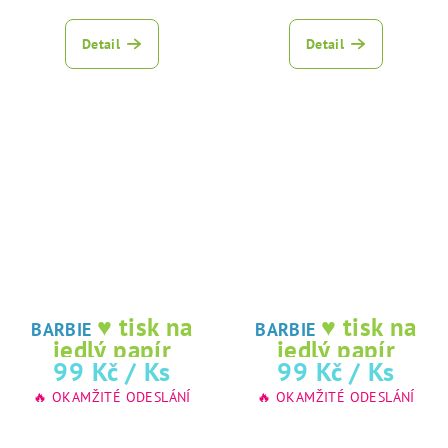
Detail
Detail
♥ tisk na
♥ tisk na
BARBIE
BARBIE
jedlý papír
jedlý papír
99 Kč
/ Ks
99 Kč
/ Ks
🔥 OKAMŽITÉ ODESLÁNÍ
🔥 OKAMŽITÉ ODESLÁNÍ
Průměrné