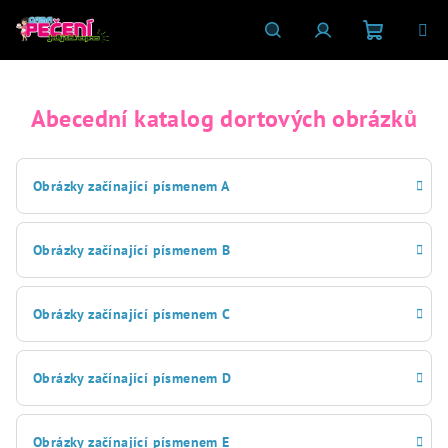
Přejít
na
obsah
Nákupní
Hledat
Přihlášení
Abecední katalog dortových obrázků
košík
Obrázky začínající písmenem A
Obrázky začínající písmenem B
Obrázky začínající písmenem C
Obrázky začínající písmenem D
Obrázky začínající písmenem E