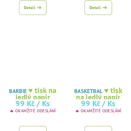
hodnocení
produktu
Detail
Detail
je
5,0
z
5
hvězdiček.
♥ tisk na
♥ tisk
BARBIE
BASKETBAL
jedlý papír
na jedlý papír
99 Kč
/ Ks
99 Kč
/ Ks
🔥 OKAMŽITÉ ODESLÁNÍ
🔥 OKAMŽITÉ ODESLÁNÍ