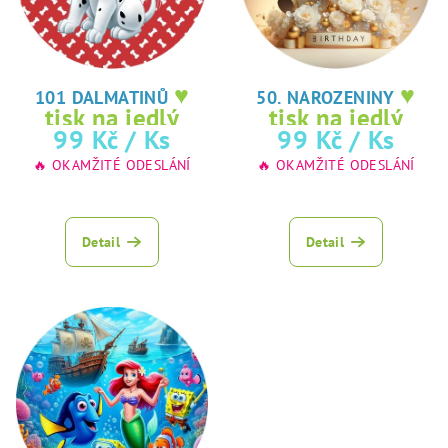
p
ů
r
o
♥
♥
d
101 DALMATINŮ
50. NAROZENINY
tisk na jedlý
tisk na jedlý
u
99 Kč
/ Ks
99 Kč
/ Ks
papír
papír
k
🔥 OKAMŽITÉ ODESLÁNÍ
🔥 OKAMŽITÉ ODESLÁNÍ
t
ů
Detail
Detail