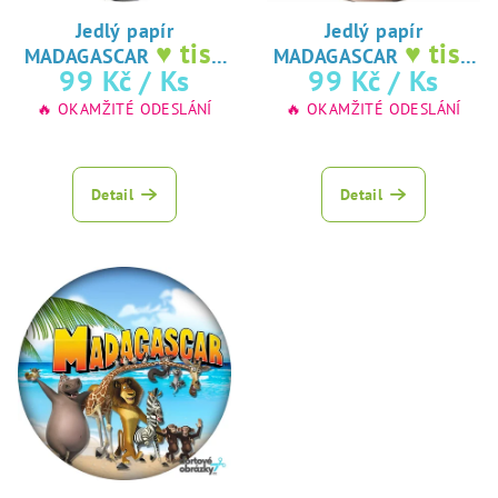
o
d
Jedlý papír
Jedlý papír
♥ tisk
♥ tisk
MADAGASCAR
MADAGASCAR
u
na jedlý papír
na jedlý papír
99 Kč
/ Ks
99 Kč
/ Ks
k
🔥 OKAMŽITÉ ODESLÁNÍ
🔥 OKAMŽITÉ ODESLÁNÍ
t
ů
Detail
Detail