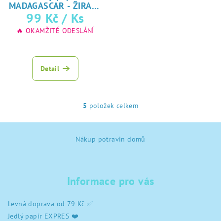
MADAGASCAR - ŽIRAFA
♥ tisk na jedlý
99 Kč
/ Ks
papír
🔥 OKAMŽITÉ ODESLÁNÍ
Detail
5
položek celkem
O
v
Z
l
Nákup potravin domů
á
á
d
p
a
a
c
Informace pro vás
t
í
í
p
Levná doprava od 79 Kč ✅
r
Jedlý papír EXPRES ❤️