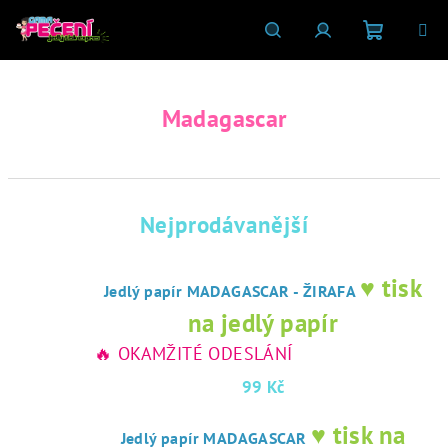
Přejít
na
obsah
Nákupní
Hledat
Přihlášení
Madagascar
košík
Nejprodávanější
♥ tisk
Jedlý papír MADAGASCAR - ŽIRAFA
na jedlý papír
🔥 OKAMŽITÉ ODESLÁNÍ
99 Kč
♥ tisk na
Jedlý papír MADAGASCAR