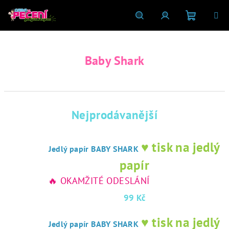
Přejít
na
obsah
Nákupní
Hledat
Přihlášení
Baby Shark
košík
Nejprodávanější
♥ tisk na jedlý
Jedlý papír BABY SHARK
papír
🔥 OKAMŽITÉ ODESLÁNÍ
99 Kč
♥ tisk na jedlý
Jedlý papír BABY SHARK