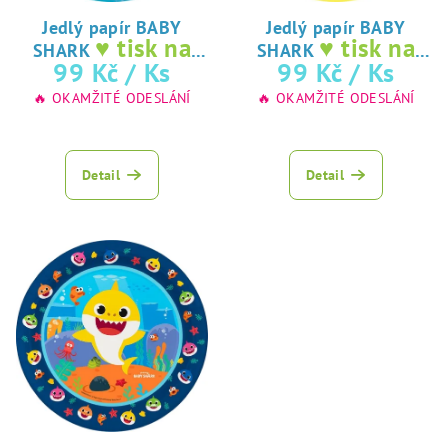
o
d
Jedlý papír BABY
Jedlý papír BABY
♥ tisk na
♥ tisk na
SHARK
SHARK
u
jedlý papír
jedlý papír
99 Kč
/ Ks
99 Kč
/ Ks
k
🔥 OKAMŽITÉ ODESLÁNÍ
🔥 OKAMŽITÉ ODESLÁNÍ
t
ů
Detail
Detail