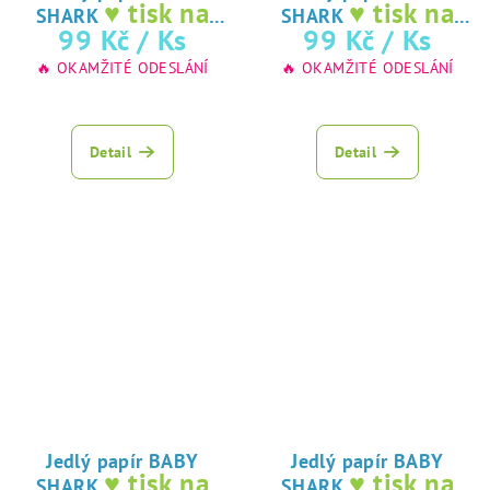
♥ tisk na
♥ tisk na
SHARK
SHARK
jedlý papír
jedlý papír
99 Kč
/ Ks
99 Kč
/ Ks
🔥 OKAMŽITÉ ODESLÁNÍ
🔥 OKAMŽITÉ ODESLÁNÍ
Detail
Detail
Jedlý papír BABY
Jedlý papír BABY
♥ tisk na
♥ tisk na
SHARK
SHARK