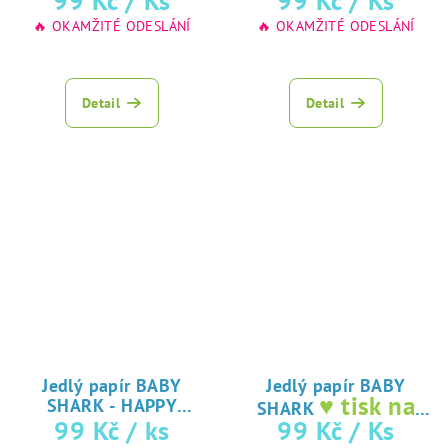
99 Kč
/ Ks
99 Kč
/ Ks
🔥 OKAMŽITÉ ODESLÁNÍ
🔥 OKAMŽITÉ ODESLÁNÍ
Detail
Detail
Jedlý papír BABY
Jedlý papír BABY
♥ tisk na
SHARK - HAPPY
SHARK
♥ tisk na
jedlý papír
99 Kč
/ ks
99 Kč
/ Ks
BIRTHDAY