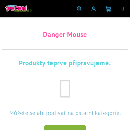
Přejít
na
obsah
Nákupní
Hledat
Přihlášení
Danger Mouse
košík
Produkty teprve připravujeme.
Můžete se ale podívat na ostatní kategorie.