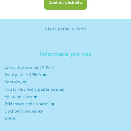
Zpět do obchodu
Z
Nákup potravin domů
á
p
a
Informace pro vás
t
í
Levná doprava od 79 Kč ✅
Jedlý papír EXPRES ❤️
Kontakty ☎️
Twisto, kup teď a plaťte později
Výhodné slevy ❤️
Reklamace nebo vrácení ✖️
Obchodní podmínky
GDPR