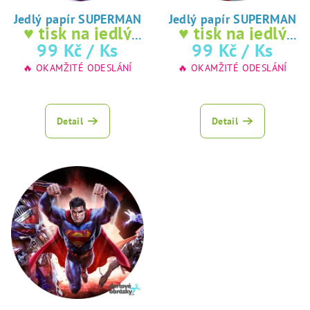
o
d
Jedlý papír SUPERMAN
Jedlý papír SUPERMAN
♥ tisk na jedlý
♥ tisk na jedlý
u
papír
papír
99 Kč
/ Ks
99 Kč
/ Ks
k
🔥 OKAMŽITÉ ODESLÁNÍ
🔥 OKAMŽITÉ ODESLÁNÍ
t
ů
Detail
Detail