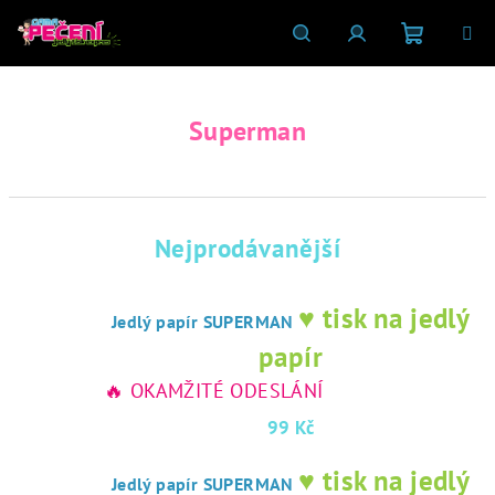
Přejít
na
obsah
Nákupní
Hledat
Přihlášení
Superman
košík
Nejprodávanější
♥ tisk na jedlý
Jedlý papír SUPERMAN
papír
🔥 OKAMŽITÉ ODESLÁNÍ
99 Kč
♥ tisk na jedlý
Jedlý papír SUPERMAN