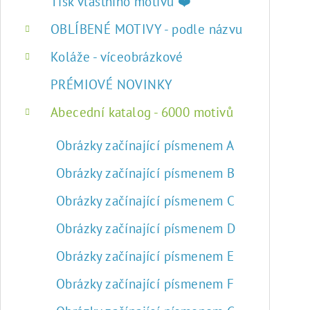
r
Tisk vlastního motivu ❤️
a
OBLÍBENÉ MOTIVY - podle názvu
n
Koláže - víceobrázkové
n
PRÉMIOVÉ NOVINKY
í
Abecední katalog - 6000 motivů
p
Obrázky začínající písmenem A
a
Obrázky začínající písmenem B
n
Obrázky začínající písmenem C
e
Obrázky začínající písmenem D
l
Obrázky začínající písmenem E
Obrázky začínající písmenem F