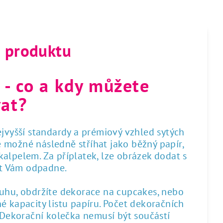
s produktu
 - co a kdy můžete
at?
nejvyšší standardy a prémiový vzhled sytých
 je možné následně stříhat jako běžný papír,
alpelem. Za příplatek, lze obrázek dodat s
st Vám odpadne.
ruhu, obdržíte dekorace na cupcakes, nebo
é kapacity listu papíru. Počet dekoračních
. Dekorační kolečka nemusí být součástí