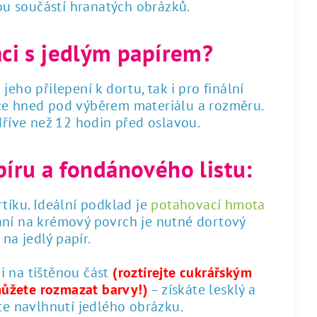
sou součástí hranatých obrázků.
áci s jedlým papírem?
 jeho přilepení k dortu, tak i pro finální
dce hned pod výběrem materiálu a rozměru.
 dříve než 12 hodin před oslavou.
píru a fondánového listu:
tíku. Ideální podklad je
potahovací hmota
ání na krémový povrch je nutné dortový
na jedlý papír.
 i na tištěnou část
(roztírejte cukrářským
můžete rozmazat barvy!)
– získáte lesklý a
te navlhnutí jedlého obrázku.