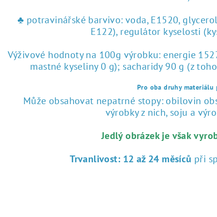
♣ potravinářské barvivo: voda, E1520, glycero
E122), regulátor kyselosti (k
Výživové hodnoty na 100g výrobku: energie 1527 
mastné kyseliny 0 g); sacharidy 90 g (z toho
Pro oba druhy materiálu p
Může obsahovat nepatrné stopy: obilovin obsa
výrobky z nich, soju a výrob
Jedlý obrázek je však vyro
Trvanlivost:
12 až 24 měsíců
při s