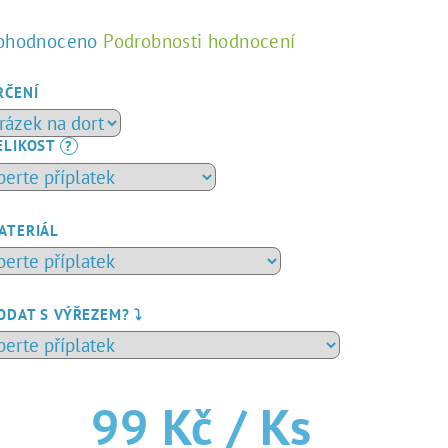
ůměrné
ohodnoceno
Podrobnosti hodnocení
dnocení
duktu
RČENÍ
ELIKOST
?
zdiček.
ATERIÁL
ODAT S VÝŘEZEM? ⤵️
99 Kč
/ Ks