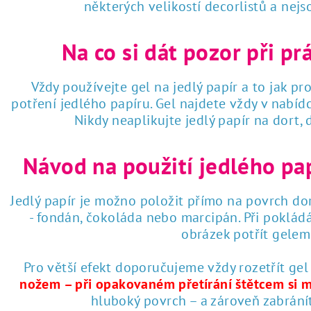
některých velikostí decorlistů a nej
Na co si dát pozor při pr
Vždy používejte gel na jedlý papír a to jak pro
potření jedlého papíru. Gel najdete vždy v nabí
Nikdy neaplikujte jedlý papír na dort,
Návod na použití jedlého pa
Jedlý papír je možno položit přímo na povrch dor
- fondán, čokoláda nebo marcipán. Při poklád
obrázek potřít gelem 
Pro větší efekt doporučujeme vždy rozetřít gel
nožem – při opakovaném přetírání štětcem si 
hluboký povrch – a zároveň zabrání