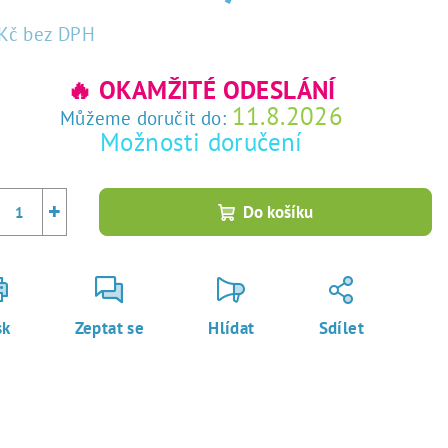
Kč
bez DPH
rná
a:
🔥 OKAMŽITÉ ODESLÁNÍ
11.8.2026
Můžeme doručit do:
Možnosti doručení
+
Do košíku
sk
Zeptat se
Hlídat
Sdílet