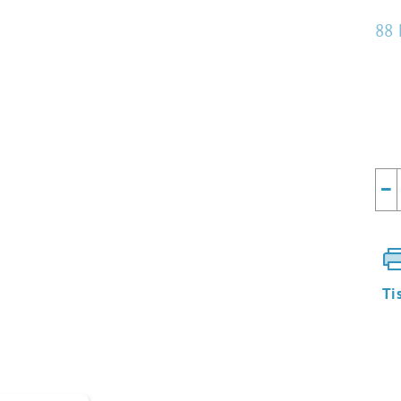
88 
Mě
cen
−
Ti