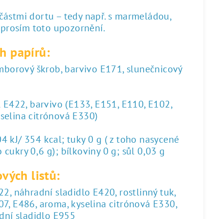
 částmi dortu – tedy např. s marmeládou,
 prosím toto upozornění.
h papírů:
amborový škrob, barvivo E171, slunečnicový
l E422, barvivo (E133, E151, E110, E102,
yselina citrónová E330)
 kJ/ 354 kcal; tuky 0 g ( z toho nasycené
 cukry 0,6 g); bílkoviny 0 g; sůl 0,03 g
vých listů:
2, náhradní sladidlo E420, rostlinný tuk,
07, E486, aroma, kyselina citrónová E330,
dní sladidlo E955