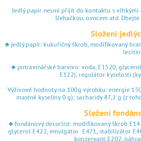
♥ tisk na jedlý papír
Jedlý papír nesmí přijít do kontaktu s vlhkými
šlehačkou, ovocem atd. Dbejte
 tisk na jedlý papír
Složení jedlýc
♣ jedlý papír: kukuřičný škrob, modifikovaný br
lecitin
♣ potravinářské barvivo: voda, E1520, glycero
E122), regulátor kyselosti (k
Výživové hodnoty na 100g výrobku: energie 1504
mastné kyseliny 0 g); sacharidy 87,2 g (z toho
Složení fondáno
♣ fondánový decorlist: modifikovaný škrob E142
glycerol E422, emulgátor E471, stabilizátor E4
konzervant E202, náhra