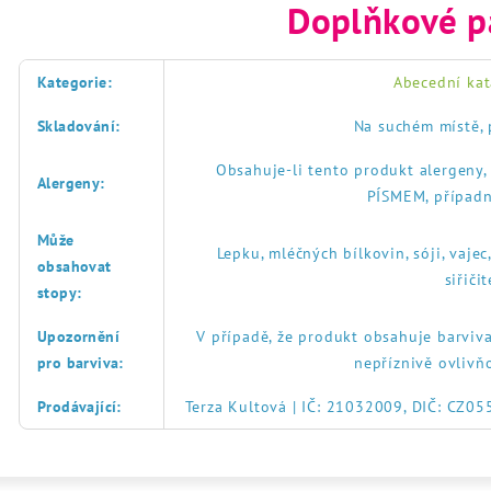
Doplňkové p
Kategorie
:
Abecední kat
Skladování
:
Na suchém místě, 
Obsahuje-li tento produkt alergeny
Alergeny
:
PÍSMEM, případn
Může
Lepku, mléčných bílkovin, sóji, vajec
obsahovat
siřič
stopy
:
Upozornění
V případě, že produkt obsahuje barviva
pro barviva
:
nepříznivě ovlivň
Prodávající
:
Terza Kultová | IČ: 21032009, DIČ: CZ0