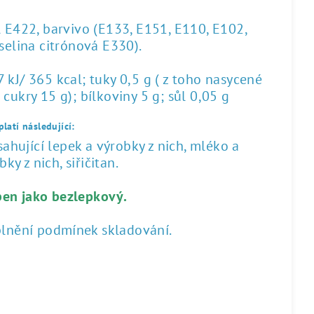
l E422, barvivo (E133, E151, E110, E102,
yselina citrónová E330).
kJ/ 365 kcal; tuky 0,5 g ( z toho nasycené
 cukry 15 g); bílkoviny 5 g; sůl 0,05 g
latí následující:
hující lepek a výrobky z nich, mléko a
ky z nich, siřičitan.
ben jako bezlepkový.
plnění podmínek skladování.