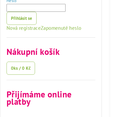
Heslo
Přihlásit se
Nová registrace
Zapomenuté heslo
Nákupní košík
0
ks /
0 Kč
Přijímáme online
platby