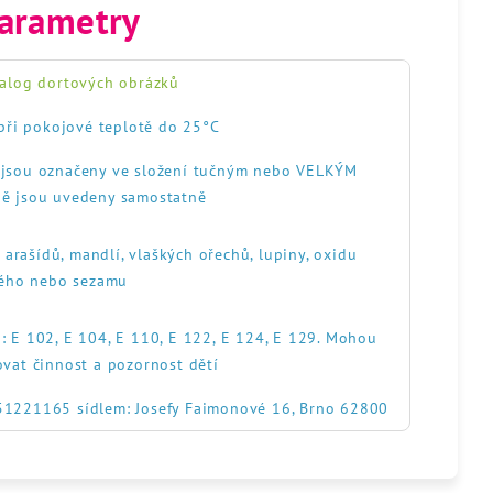
arametry
alog dortových obrázků
při pokojové teplotě do 25°C
, jsou označeny ve složení tučným nebo VELKÝM
ě jsou uvedeny samostatně
, arašídů, mandlí, vlaškých ořechů, lupiny, oxidu
itého nebo sezamu
: E 102, E 104, E 110, E 122, E 124, E 129. Mohou
ovat činnost a pozornost dětí
551221165 sídlem: Josefy Faimonové 16, Brno 62800