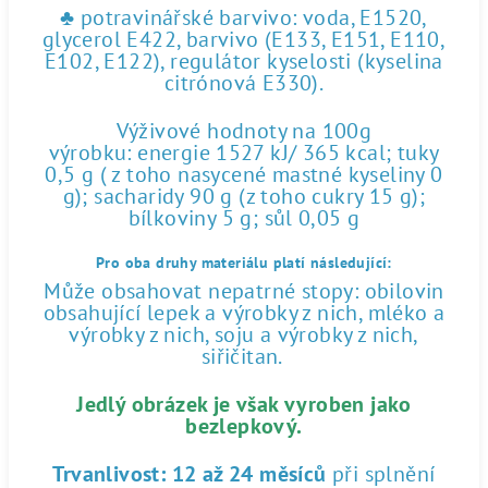
♣ potravinářské barvivo: voda, E1520,
glycerol E422, barvivo (E133, E151, E110,
E102, E122), regulátor kyselosti (kyselina
citrónová E330).
Výživové hodnoty na 100g
výrobku: energie 1527 kJ/ 365 kcal; tuky
0,5 g ( z toho nasycené mastné kyseliny 0
g); sacharidy 90 g (z toho cukry 15 g);
bílkoviny 5 g; sůl 0,05 g
Pro oba druhy materiálu platí následující:
Může obsahovat nepatrné stopy: obilovin
obsahující lepek a výrobky z nich, mléko a
výrobky z nich, soju a výrobky z nich,
siřičitan.
Jedlý obrázek je však vyroben jako
bezlepkový.
Trvanlivost:
12 až 24 měsíců
při splnění