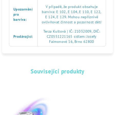
V případě, že produkt obsahuje
Upozornění
barviva: E 102, E 104, E 110, E 122,
pro
E 124, E 129. Mohou nepříznivě
barviva
:
ovlivňovat činnost a pozornost dětí
Terza Kultová | IČ: 21032009, DIČ:
Prodávající
:
CZ0551221165 sídlem: Josefy
Faimonové 16, Brno 62800
Související produkty