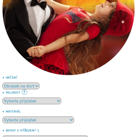
● URČENÍ
?
● VELIKOST
● MATERIÁL
● DODAT S VÝŘEZEM? ⤵️