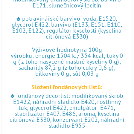
E171, slunečnicový lecitin
♣ potravinářské barvivo: voda, E1520,
glycerol E422, barvivo (E133, E151, E110,
E102, E122), regulátor kyselosti (kyselina
citrónová E330)
Výživové hodnoty na 100g
výrobku: energie 1504 kJ/ 354 kcal; tuky 0
g ( z toho nasycené mastné kyseliny 0 g);
sacharidy 87,2 g (z toho cukry 0,6 g);
bílkoviny 0 g; sůl 0,03 g
Složení fondánových listů:
♣ fondánový decorlist: modifikovaný škrob
E1422, náhradní sladidlo E420, rostlinný
tuk, glycerol E422, emulgátor E471,
stabilizátor E407, E486, aroma, kyselina
citrónová E330, konzervant E202, náhradní
sladidlo E955