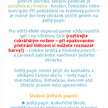
povrch dortíku. Ideální podklad je
potahovací hmota
- fondán, čokoláda nebo
marcipán. Při pokládání na krémový povrch
je nutné dortový obrázek potřít gelem na
jedlý papír.
Pro větší efekt doporučujeme vždy rozetřít
gel i na tištěnou část
(roztírejte
cukrářským nožem – při opakovaném
přetírání štětcem si můžete rozmazat
barvy!)
– získáte lesklý a hluboký povrch –
a zároveň zabráníte navlhnutí jedlého
obrázku.
Jedlý papír nesmí přijít do kontaktu s
vlhkými částmi dortu – tedy např. s
marmeládou, šlehačkou, ovocem atd.
Dbejte prosím toto upozornění.
Složení jedlých papírů:
♣ jedlý papír: kukuřičný škrob,
modifikovaný bramborový škrob, barvivo