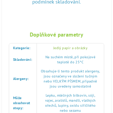
podmínek skladování.
Doplňkové parametry
Kategorie
:
Jedlý papír a obrázky
Na suchém místě, při pokojové
Skladování
:
teplotě do 25°C
Obsahuje-li tento produkt alergeny,
jsou označeny ve složení tučným
Alergeny
:
nebo VELKÝM PÍSMEM, případně
jsou uvedeny samostatně
Lepku, mléčných bílkovin, sóji,
Může
vajec, arašídů, mandlí, vlaškých
obsahovat
ořechů, lupiny, oxidu siřičitého
stopy
:
nebo sezamu