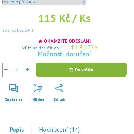
115 Kč
/ Ks
103 Kč
bez DPH
Měrná
🔥 OKAMŽITÉ ODESLÁNÍ
cena:
11.8.2026
Můžeme doručit do:
Možnosti doručení
−
+
Do košíku
Zeptat se
Hlídat
Sdílet
Popis
Hodnocení (44)