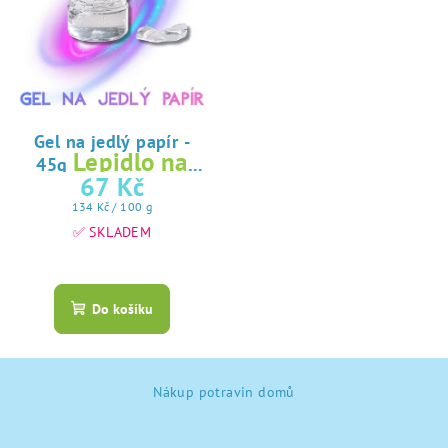
Gel na jedlý papír -
Lepidlo na
45g
jedlý papír
67 Kč
Měrná
134 Kč / 100 g
cena:
✅ SKLADEM
Průměrné
hodnocení
produktu
Do košíku
je
5,0
z
Z
5
Nákup potravin domů
á
hvězdiček.
p