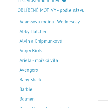
r
Tisk vlastního motivu ❤️
a
OBLÍBENÉ MOTIVY - podle názvu
n
Adamsova rodina - Wednesday
n
Abby Hatcher
í
Alvin a Chipmunkové
p
Angry Birds
a
Ariela - mořská víla
n
Avengers
e
Baby Shark
l
Barbie
Batman