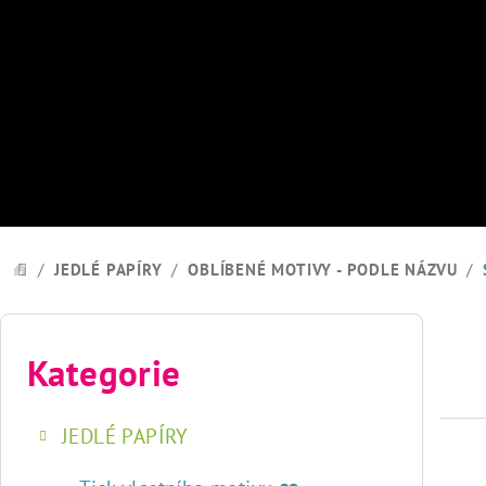
Přejít
na
obsah
/
JEDLÉ PAPÍRY
/
OBLÍBENÉ MOTIVY - PODLE NÁZVU
/
DOMŮ
P
o
Kategorie
Přeskočit
kategorie
s
JEDLÉ PAPÍRY
t