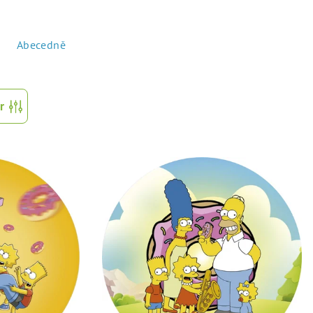
Abecedně
r