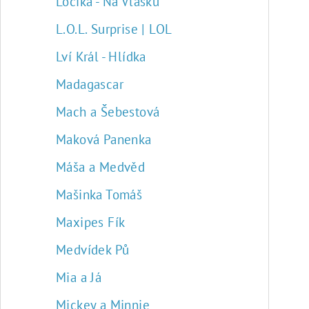
Locika - Na Vlásku
L.O.L. Surprise | LOL
Lví Král - Hlídka
Madagascar
Mach a Šebestová
Maková Panenka
Máša a Medvěd
Mašinka Tomáš
Maxipes Fík
Medvídek Pů
Mia a Já
Mickey a Minnie