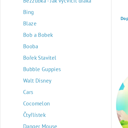
Bezzubka - Jak vycvičit draka
Ř
Bing
a
Do
Blaze
z
Bob a Bobek
e
Booba
n
Bořek Stavitel
í
V
Bubble Guppies
p
ý
Walt Disney
r
p
Cars
o
i
Cocomelon
d
s
Čtyřlístek
u
p
Danger Mouse