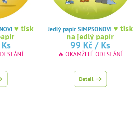
♥ tisk
♥ tisk
IMPSONOVI
Jedlý papír SIMPSONOVI
papír
na jedlý papír
 Ks
99 Kč
/ Ks
ODESLÁNÍ
🔥 OKAMŽITÉ ODESLÁNÍ
Detail