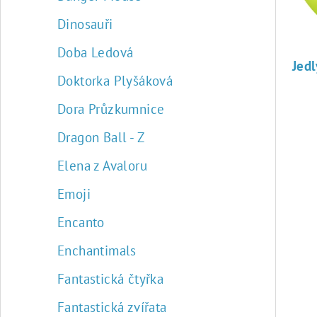
k
r
t
o
Dinosauři
ů
d
Doba Ledová
u
Doktorka Plyšáková
k
Dora Průzkumnice
t
Dragon Ball - Z
ů
Elena z Avaloru
Emoji
Encanto
Enchantimals
Fantastická čtyřka
Fantastická zvířata