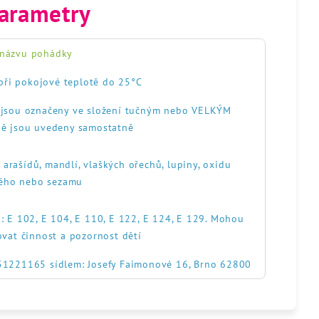
arametry
 názvu pohádky
při pokojové teplotě do 25°C
, jsou označeny ve složení tučným nebo VELKÝM
ě jsou uvedeny samostatně
, arašídů, mandlí, vlaškých ořechů, lupiny, oxidu
itého nebo sezamu
: E 102, E 104, E 110, E 122, E 124, E 129. Mohou
ovat činnost a pozornost dětí
551221165 sídlem: Josefy Faimonové 16, Brno 62800