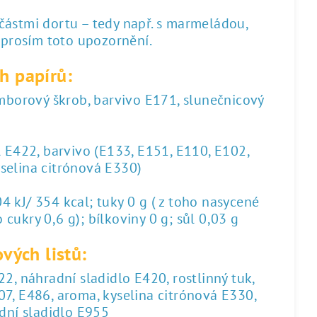
 částmi dortu – tedy např. s marmeládou,
 prosím toto upozornění.
h papírů:
amborový škrob, barvivo E171, slunečnicový
l E422, barvivo (E133, E151, E110, E102,
yselina citrónová E330)
 kJ/ 354 kcal; tuky 0 g ( z toho nasycené
 cukry 0,6 g); bílkoviny 0 g; sůl 0,03 g
vých listů:
2, náhradní sladidlo E420, rostlinný tuk,
07, E486, aroma, kyselina citrónová E330,
dní sladidlo E955