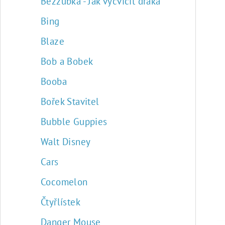
Bezzubka - Jak vycvičit draka
Bing
Blaze
Bob a Bobek
Booba
Bořek Stavitel
Bubble Guppies
Walt Disney
Cars
Cocomelon
Čtyřlístek
Danger Mouse