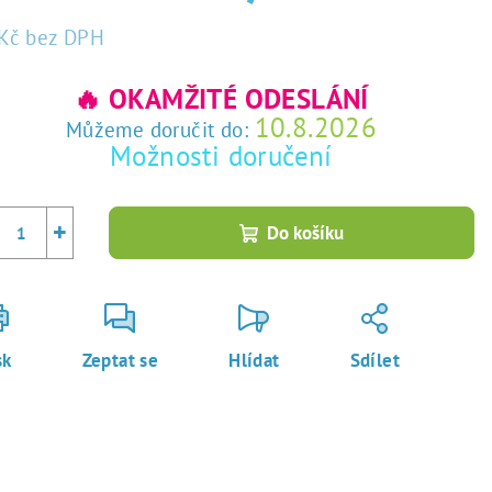
Kč
bez DPH
rná
a:
🔥 OKAMŽITÉ ODESLÁNÍ
10.8.2026
Můžeme doručit do:
Možnosti doručení
+
Do košíku
sk
Zeptat se
Hlídat
Sdílet