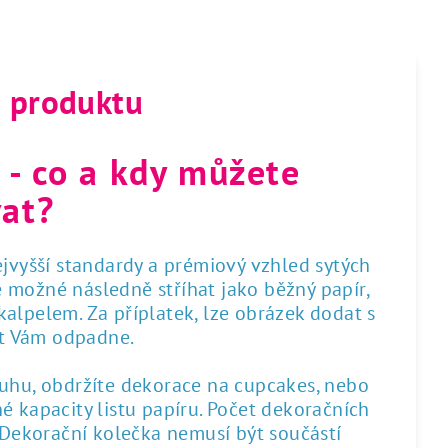
s produktu
 - co a kdy můžete
at?
nejvyšší standardy a prémiový vzhled sytých
 je možné následně stříhat jako běžný papír,
alpelem. Za příplatek, lze obrázek dodat s
st Vám odpadne.
ruhu, obdržíte dekorace na cupcakes, nebo
é kapacity listu papíru. Počet dekoračních
. Dekorační kolečka nemusí být součástí