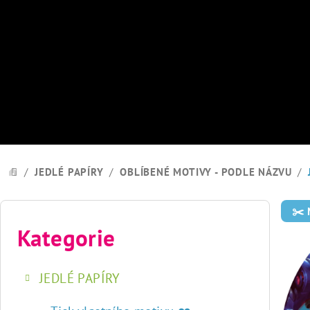
Přejít
na
obsah
/
JEDLÉ PAPÍRY
/
OBLÍBENÉ MOTIVY - PODLE NÁZVU
/
DOMŮ
P
✂️
o
Kategorie
Přeskočit
kategorie
s
JEDLÉ PAPÍRY
t