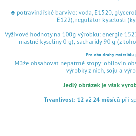
♣ potravinářské barvivo: voda, E1520, glycero
E122), regulátor kyselosti (k
Výživové hodnoty na 100g výrobku: energie 1527 
mastné kyseliny 0 g); sacharidy 90 g (z toho
Pro oba druhy materiálu p
Může obsahovat nepatrné stopy: obilovin obsa
výrobky z nich, soju a výrob
Jedlý obrázek je však vyro
Trvanlivost:
12 až 24 měsíců
při s