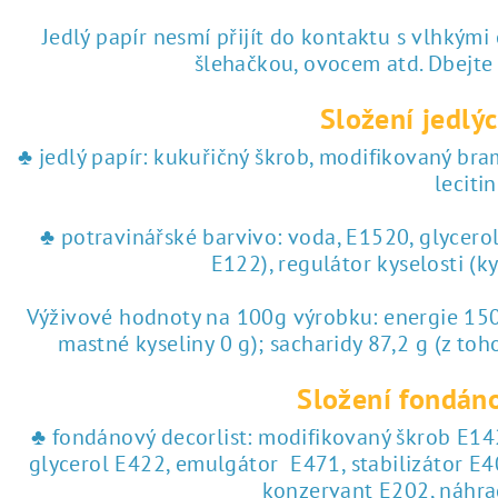
Jedlý papír nesmí přijít do kontaktu s vlhkými
šlehačkou, ovocem atd. Dbejte
Složení jedlýc
♣ jedlý papír: kukuřičný škrob, modifikovaný br
lecitin
♣ potravinářské barvivo: voda, E1520, glycero
E122), regulátor kyselosti (k
Výživové hodnoty na 100g výrobku: energie 1504
mastné kyseliny 0 g); sacharidy 87,2 g (z toho
Složení fondáno
♣ fondánový decorlist: modifikovaný škrob E142
glycerol E422, emulgátor E471, stabilizátor E4
konzervant E202, náhra