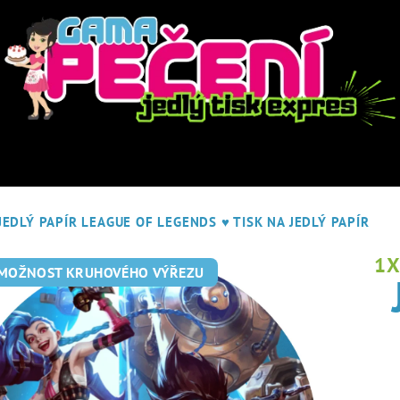
JEDLÝ PAPÍR LEAGUE OF LEGENDS
♥ TISK NA JEDLÝ PAPÍR
1
 MOŽNOST KRUHOVÉHO VÝŘEZU