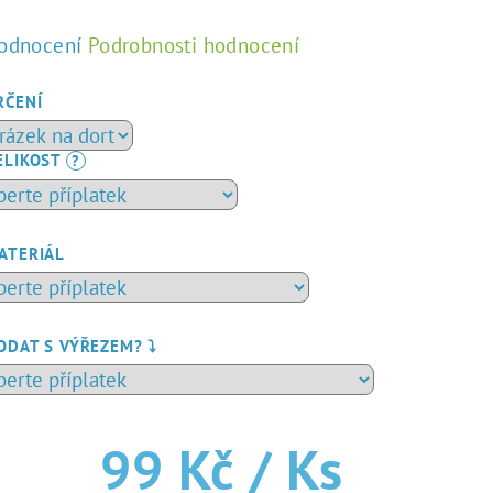
ůměrné
odnocení
Podrobnosti hodnocení
dnocení
duktu
RČENÍ
ELIKOST
?
zdiček.
ATERIÁL
ODAT S VÝŘEZEM? ⤵️
99 Kč
/ Ks