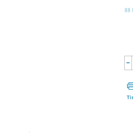
88 
Mě
cen
−
Ti