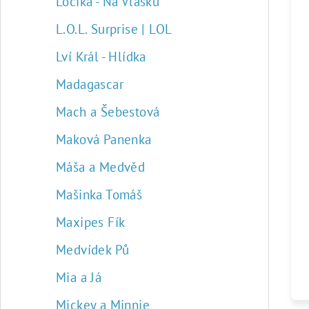
Locika - Na Vlásku
L.O.L. Surprise | LOL
Lví Král - Hlídka
Madagascar
Mach a Šebestová
Maková Panenka
Máša a Medvěd
Mašinka Tomáš
Maxipes Fík
Medvídek Pů
Mia a Já
Mickey a Minnie