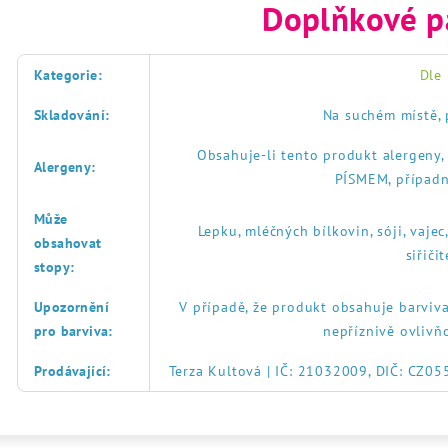
Doplňkové p
Kategorie
:
Dle
Skladování
:
Na suchém místě, 
Obsahuje-li tento produkt alergeny
Alergeny
:
PÍSMEM, případn
Může
Lepku, mléčných bílkovin, sóji, vajec
obsahovat
siřič
stopy
:
Upozornění
V případě, že produkt obsahuje barviva
pro barviva
:
nepříznivě ovlivň
Prodávající
:
Terza Kultová | IČ: 21032009, DIČ: CZ0