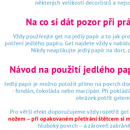
některých velikostí decorlistů a nej
Na co si dát pozor při pr
Vždy používejte gel na jedlý papír a to jak pro
potření jedlého papíru. Gel najdete vždy v nabí
Nikdy neaplikujte jedlý papír na dort,
Návod na použití jedlého pa
Jedlý papír je možno položit přímo na povrch dor
- fondán, čokoláda nebo marcipán. Při poklád
obrázek potřít gelem 
Pro větší efekt doporučujeme vždy rozetřít gel
nožem – při opakovaném přetírání štětcem si 
hluboký povrch – a zároveň zabrání