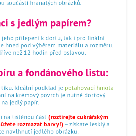
sou součástí hranatých obrázků.
áci s jedlým papírem?
 jeho přilepení k dortu, tak i pro finální
dce hned pod výběrem materiálu a rozměru.
 dříve než 12 hodin před oslavou.
píru a fondánového listu:
tíku. Ideální podklad je
potahovací hmota
ání na krémový povrch je nutné dortový
na jedlý papír.
 i na tištěnou část
(roztírejte cukrářským
můžete rozmazat barvy!)
– získáte lesklý a
te navlhnutí jedlého obrázku.