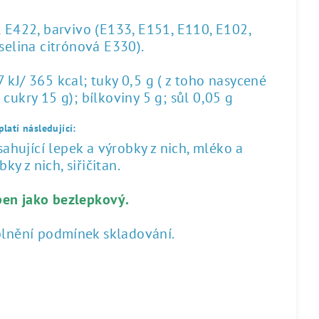
l E422, barvivo (E133, E151, E110, E102,
yselina citrónová E330).
kJ/ 365 kcal; tuky 0,5 g ( z toho nasycené
 cukry 15 g); bílkoviny 5 g; sůl 0,05 g
latí následující:
hující lepek a výrobky z nich, mléko a
ky z nich, siřičitan.
ben jako bezlepkový.
plnění podmínek skladování.