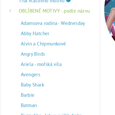
r
Tisk vlastního motivu ❤️
a
OBLÍBENÉ MOTIVY - podle názvu
n
Adamsova rodina - Wednesday
n
Abby Hatcher
í
Alvin a Chipmunkové
p
Angry Birds
a
Ariela - mořská víla
n
Avengers
e
Baby Shark
l
Barbie
Batman