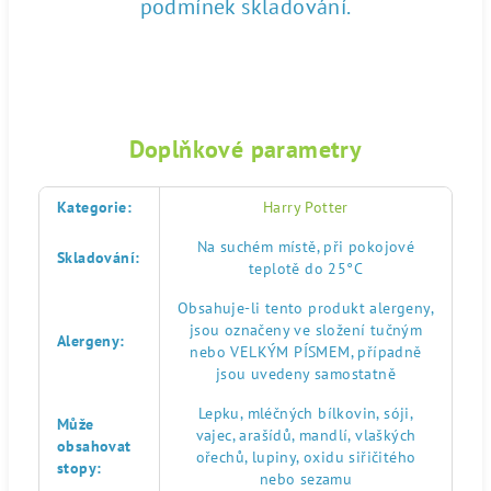
podmínek skladování.
Doplňkové parametry
Kategorie
:
Harry Potter
Na suchém místě, při pokojové
Skladování
:
teplotě do 25°C
Obsahuje-li tento produkt alergeny,
jsou označeny ve složení tučným
Alergeny
:
nebo VELKÝM PÍSMEM, případně
jsou uvedeny samostatně
Lepku, mléčných bílkovin, sóji,
Může
vajec, arašídů, mandlí, vlaškých
obsahovat
ořechů, lupiny, oxidu siřičitého
stopy
:
nebo sezamu