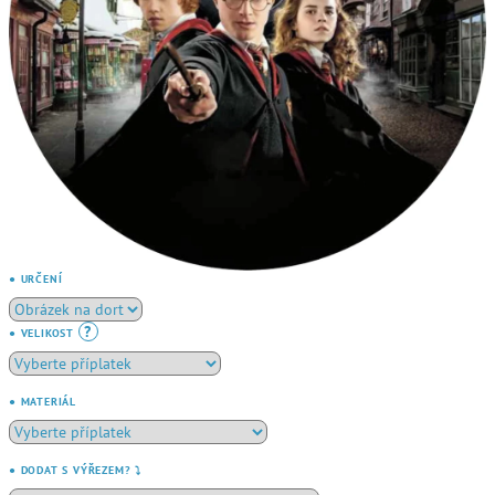
● URČENÍ
?
● VELIKOST
● MATERIÁL
● DODAT S VÝŘEZEM? ⤵️