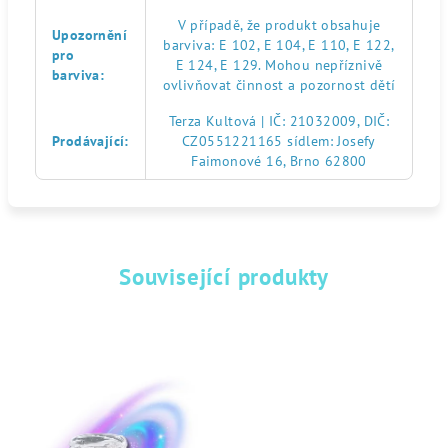
V případě, že produkt obsahuje
Upozornění
barviva: E 102, E 104, E 110, E 122,
pro
E 124, E 129. Mohou nepříznivě
barviva
:
ovlivňovat činnost a pozornost dětí
Terza Kultová | IČ: 21032009, DIČ:
Prodávající
:
CZ0551221165 sídlem: Josefy
Faimonové 16, Brno 62800
Související produkty