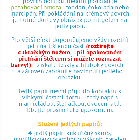
povrch dortíku. Ideální podklad je
potahovací hmota
- fondán, čokoláda nebo
marcipán. Při pokládání na krémový povrch
je nutné dortový obrázek potřít gelem na
jedlý papír.
Pro větší efekt doporučujeme vždy rozetřít
gel i na tištěnou část
(roztírejte
cukrářským nožem – při opakovaném
přetírání štětcem si můžete rozmazat
barvy!)
– získáte lesklý a hluboký povrch –
a zároveň zabráníte navlhnutí jedlého
obrázku.
Jedlý papír nesmí přijít do kontaktu s
vlhkými částmi dortu – tedy např. s
marmeládou, šlehačkou, ovocem atd.
Dbejte prosím toto upozornění.
Složení jedlých papírů:
♣ jedlý papír: kukuřičný škrob,
modifikovaný bramborový škrob, barvivo