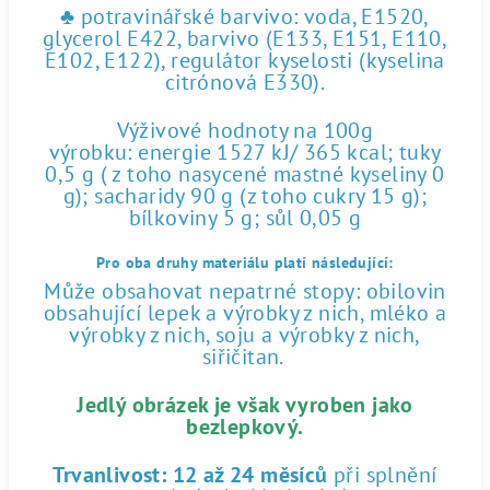
♣ potravinářské barvivo: voda, E1520,
glycerol E422, barvivo (E133, E151, E110,
E102, E122), regulátor kyselosti (kyselina
citrónová E330).
Výživové hodnoty na 100g
výrobku: energie 1527 kJ/ 365 kcal; tuky
0,5 g ( z toho nasycené mastné kyseliny 0
g); sacharidy 90 g (z toho cukry 15 g);
bílkoviny 5 g; sůl 0,05 g
Pro oba druhy materiálu platí následující:
Může obsahovat nepatrné stopy: obilovin
obsahující lepek a výrobky z nich, mléko a
výrobky z nich, soju a výrobky z nich,
siřičitan.
Jedlý obrázek je však vyroben jako
bezlepkový.
Trvanlivost:
12 až 24 měsíců
při splnění