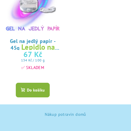
Gel na jedlý papír -
Lepidlo na
45g
jedlý papír
67 Kč
Měrná
134 Kč / 100 g
cena:
✅ SKLADEM
Průměrné
hodnocení
produktu
Do košíku
je
5,0
z
Z
5
Nákup potravin domů
á
hvězdiček.
p