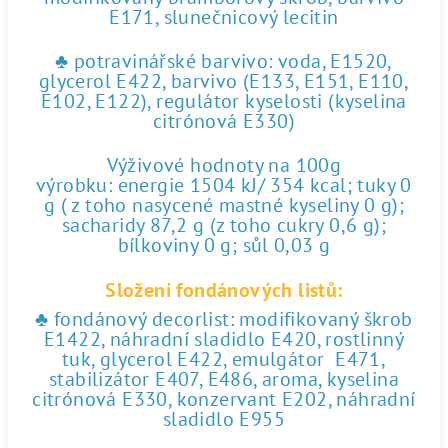
E171, slunečnicový lecitin
♣ potravinářské barvivo: voda, E1520,
glycerol E422, barvivo (E133, E151, E110,
E102, E122), regulátor kyselosti (kyselina
citrónová E330)
Výživové hodnoty na 100g
výrobku: energie 1504 kJ/ 354 kcal; tuky 0
g ( z toho nasycené mastné kyseliny 0 g);
sacharidy 87,2 g (z toho cukry 0,6 g);
bílkoviny 0 g; sůl 0,03 g
Složení fondánových listů:
♣ fondánový decorlist: modifikovaný škrob
E1422, náhradní sladidlo E420, rostlinný
tuk, glycerol E422, emulgátor E471,
stabilizátor E407, E486, aroma, kyselina
citrónová E330, konzervant E202, náhradní
sladidlo E955