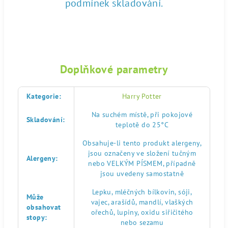
podmínek skladování.
Doplňkové parametry
Kategorie
:
Harry Potter
Na suchém místě, při pokojové
Skladování
:
teplotě do 25°C
Obsahuje-li tento produkt alergeny,
jsou označeny ve složení tučným
Alergeny
:
nebo VELKÝM PÍSMEM, případně
jsou uvedeny samostatně
Lepku, mléčných bílkovin, sóji,
Může
vajec, arašídů, mandlí, vlaškých
obsahovat
ořechů, lupiny, oxidu siřičitého
stopy
:
nebo sezamu