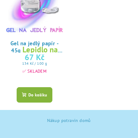
Gel na jedlý papír -
Lepidlo na
45g
jedlý papír
67 Kč
Měrná
134 Kč / 100 g
cena:
✅ SKLADEM
Průměrné
hodnocení
produktu
Do košíku
je
5,0
z
Z
5
Nákup potravin domů
á
hvězdiček.
p