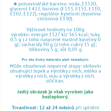
♣ potravinářské barvivo: voda, E1520,
glycerol E422, barvivo (E133, E151, E110,
E102, E122), regulátor kyselosti (kyselina
citrónová E330).
Výživové hodnoty na 100g
výrobku: energie 1527 kJ/ 365 kcal; tuky
0,5 g ( z toho nasycené mastné kyseliny 0
g); sacharidy 90 g (z toho cukry 15 g);
bílkoviny 5 g; sůl 0,05 g
Pro oba druhy materiálu platí následující:
Může obsahovat nepatrné stopy: obilovin
obsahující lepek a výrobky z nich, mléko a
výrobky z nich, soju a výrobky z nich,
siřičitan.
Jedlý obrázek je však vyroben jako
bezlepkový.
Trvanlivost:
12 až 24 měsíců
při splnění