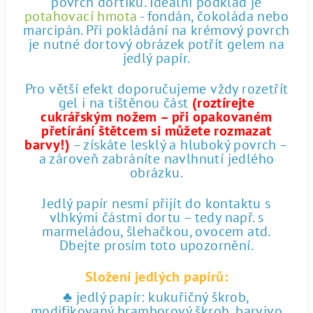
povrch dortíku. Ideální podklad je
potahovací hmota
- fondán, čokoláda nebo
marcipán. Při pokládání na krémový povrch
je nutné dortový obrázek potřít gelem na
jedlý papír.
Pro větší efekt doporučujeme vždy rozetřít
gel i na tištěnou část
(roztírejte
cukrářským nožem – při opakovaném
přetírání štětcem si můžete rozmazat
barvy!)
– získáte lesklý a hluboký povrch –
a zároveň zabráníte navlhnutí jedlého
obrázku.
Jedlý papír nesmí přijít do kontaktu s
vlhkými částmi dortu – tedy např. s
marmeládou, šlehačkou, ovocem atd.
Dbejte prosím toto upozornění.
Složení jedlých papírů:
♣ jedlý papír: kukuřičný škrob,
modifikovaný bramborový škrob, barvivo