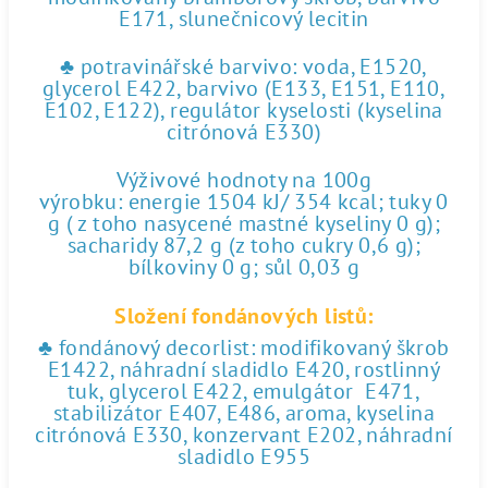
E171, slunečnicový lecitin
♣ potravinářské barvivo: voda, E1520,
glycerol E422, barvivo (E133, E151, E110,
E102, E122), regulátor kyselosti (kyselina
citrónová E330)
Výživové hodnoty na 100g
výrobku: energie 1504 kJ/ 354 kcal; tuky 0
g ( z toho nasycené mastné kyseliny 0 g);
sacharidy 87,2 g (z toho cukry 0,6 g);
bílkoviny 0 g; sůl 0,03 g
Složení fondánových listů:
♣ fondánový decorlist: modifikovaný škrob
E1422, náhradní sladidlo E420, rostlinný
tuk, glycerol E422, emulgátor E471,
stabilizátor E407, E486, aroma, kyselina
citrónová E330, konzervant E202, náhradní
sladidlo E955