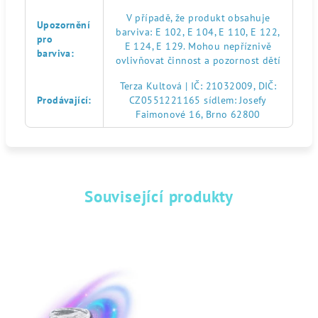
V případě, že produkt obsahuje
Upozornění
barviva: E 102, E 104, E 110, E 122,
pro
E 124, E 129. Mohou nepříznivě
barviva
:
ovlivňovat činnost a pozornost dětí
Terza Kultová | IČ: 21032009, DIČ:
Prodávající
:
CZ0551221165 sídlem: Josefy
Faimonové 16, Brno 62800
Související produkty