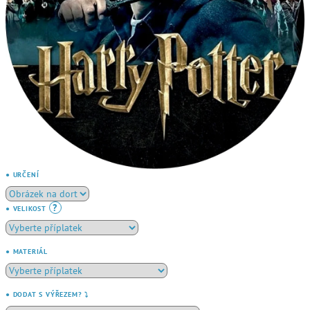
● URČENÍ
?
● VELIKOST
● MATERIÁL
● DODAT S VÝŘEZEM? ⤵️