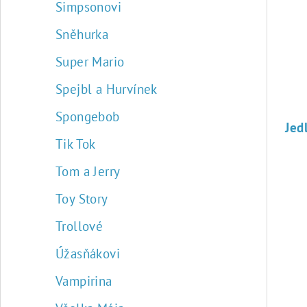
Simpsonovi
Sněhurka
Super Mario
Spejbl a Hurvínek
Spongebob
Tik Tok
Tom a Jerry
Toy Story
Trollové
Úžasňákovi
Vampirina