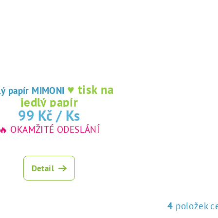
♥ tisk na
Jedlý papír MIMONI
jedlý papír
99 Kč
/ Ks
🔥 OKAMŽITÉ ODESLÁNÍ
Detail
4
položek c
O