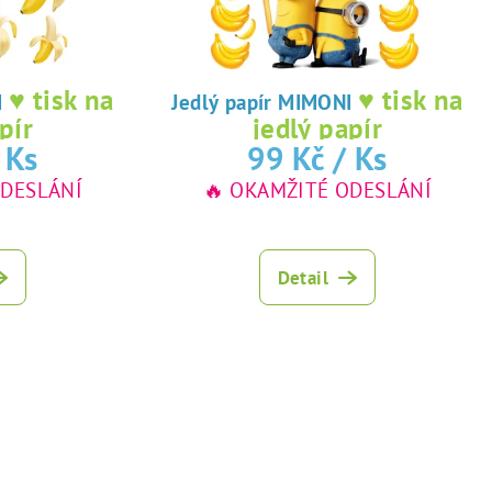
♥ tisk na
♥ tisk na
NI
Jedlý papír MIMONI
pír
jedlý papír
 Ks
99 Kč
/ Ks
ODESLÁNÍ
🔥 OKAMŽITÉ ODESLÁNÍ
Detail