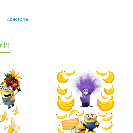
Abecedně
r