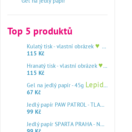
Gel na jedlý papír
Top 5 produktů
♥ tisk na jedlý papír
Kulatý tisk - vlastní obrázek
115 Kč
♥ tisk na jedlý papír
Hranatý tisk - vlastní obrázek
115 Kč
Lepidlo na jedlý papír
Gel na jedlý papír - 45g
67 Kč
Jedlý papír PAW PATROL - TLAPKOVÁ PATROLA
99 Kč
♥
Jedlý papír SPARTA PRAHA - NOVÝ ZNAK
99 Kč