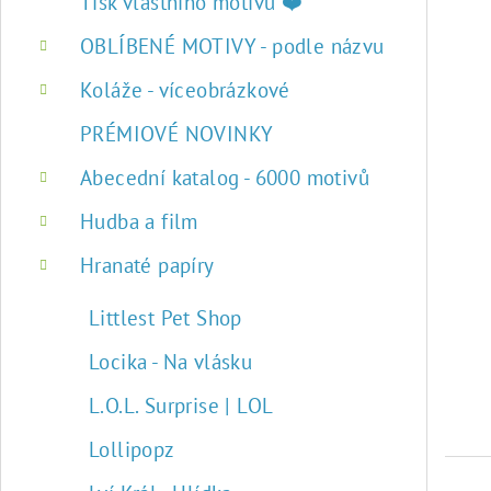
r
Tisk vlastního motivu ❤️
a
OBLÍBENÉ MOTIVY - podle názvu
n
Koláže - víceobrázkové
n
PRÉMIOVÉ NOVINKY
í
Abecední katalog - 6000 motivů
p
Hudba a film
a
Hranaté papíry
n
Littlest Pet Shop
e
Locika - Na vlásku
l
L.O.L. Surprise | LOL
Lollipopz