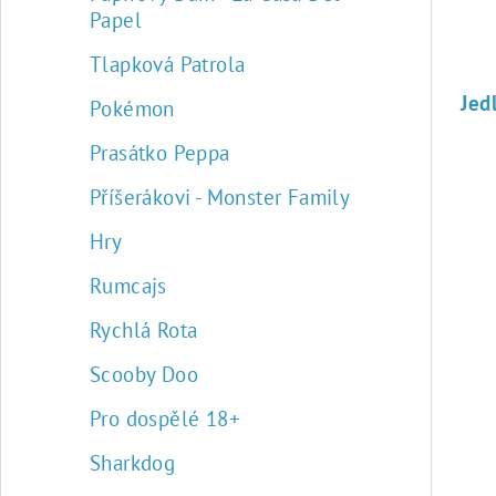
k
r
Papel
t
o
Tlapková Patrola
ů
d
Pokémon
u
Prasátko Peppa
k
Příšerákovi - Monster Family
t
Hry
ů
Rumcajs
Rychlá Rota
Scooby Doo
Pro dospělé 18+
Sharkdog