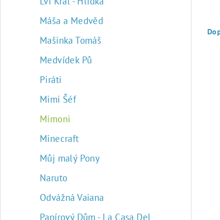
Lví Král - Hlídka
Ř
Máša a Medvěd
a
Do
Mašinka Tomáš
z
Medvídek Pů
e
Piráti
n
Mimi Šéf
í
V
Mimoni
p
ý
Minecraft
r
p
Můj malý Pony
o
i
Naruto
d
s
Odvážná Vaiana
u
p
Papírový Dům - La Casa Del