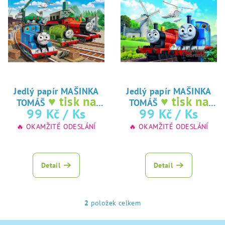
p
u
i
k
s
t
p
ů
r
o
d
Jedlý papír MAŠINKA
Jedlý papír MAŠINKA
♥ tisk na
♥ tisk na
TOMÁŠ
TOMÁŠ
u
jedlý papír
jedlý papír
99 Kč
/ Ks
99 Kč
/ Ks
k
🔥 OKAMŽITÉ ODESLÁNÍ
🔥 OKAMŽITÉ ODESLÁNÍ
t
ů
Detail
Detail
2
položek celkem
O
v