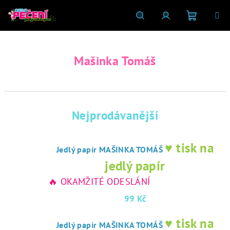
Přejít
na
obsah
Nákupní
Hledat
Přihlášení
Mašinka Tomáš
košík
Nejprodávanější
♥ tisk na
Jedlý papír MAŠINKA TOMÁŠ
jedlý papír
🔥 OKAMŽITÉ ODESLÁNÍ
99 Kč
♥ tisk na
Jedlý papír MAŠINKA TOMÁŠ