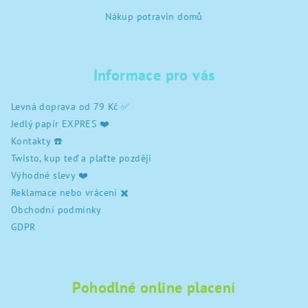
Z
l
Nákup potravin domů
á
á
d
p
a
a
c
Informace pro vás
t
í
í
p
Levná doprava od 79 Kč ✅
r
Jedlý papír EXPRES ❤️
v
Kontakty ☎️
k
Twisto, kup teď a plaťte později
y
Výhodné slevy ❤️
v
Reklamace nebo vrácení ✖️
ý
Obchodní podmínky
p
i
GDPR
s
u
Pohodlné online placení