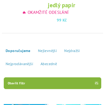
jedlý papír
🔥 OKAMŽITÉ ODESLÁNÍ
99 Kč
Ř
a
Doporučujeme
Nejlevnější
Nejdražší
z
e
Nejprodávanější
Abecedně
n
í
p
Otevřít filtr
r
V
o
ý
d