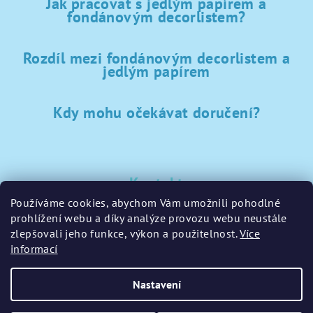
Jak pracovat s jedlým papírem a
fondánovým decorlistem?
Rozdíl mezi fondánovým decorlistem a
jedlým papírem
Kdy mohu očekávat doručení?
Kontakt
Používáme cookies, abychom Vám umožnili pohodlné
sklad
@
sladke-potreby.cz
prohlížení webu a díky analýze provozu webu neustále
+420 797728283
zlepšovali jeho funkce, výkon a použitelnost.
Více
informací
Nastavení
Copyright 2026
GamaPečení.cz
. Všechna práva vyhrazena.