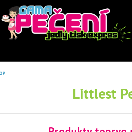
HOP
Littlest 
Produkty teprve 