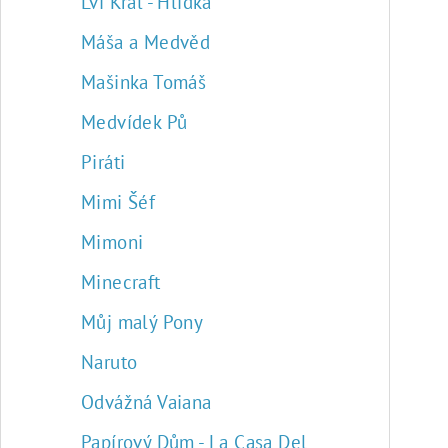
Lví Král - Hlídka
Máša a Medvěd
Mašinka Tomáš
Medvídek Pů
Piráti
Mimi Šéf
Mimoni
Minecraft
Můj malý Pony
Naruto
Odvážná Vaiana
Papírový Dům - La Casa Del