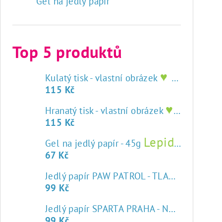
Gel na jedlý papír
Top 5 produktů
♥ tisk na jedlý papír
Kulatý tisk - vlastní obrázek
115 Kč
♥ tisk na jedlý papír
Hranatý tisk - vlastní obrázek
115 Kč
Lepidlo na jedlý papír
Gel na jedlý papír - 45g
67 Kč
Jedlý papír PAW PATROL - TLAPKOVÁ PATROLA
99 Kč
♥
Jedlý papír SPARTA PRAHA - NOVÝ ZNAK
99 Kč