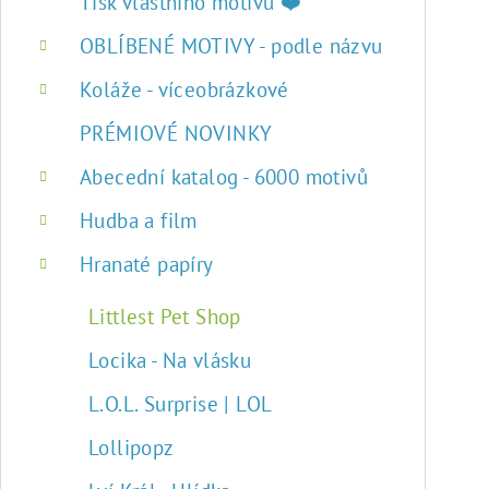
r
Tisk vlastního motivu ❤️
a
OBLÍBENÉ MOTIVY - podle názvu
n
Koláže - víceobrázkové
n
PRÉMIOVÉ NOVINKY
í
Abecední katalog - 6000 motivů
p
Hudba a film
a
Hranaté papíry
n
Littlest Pet Shop
e
Locika - Na vlásku
l
L.O.L. Surprise | LOL
Lollipopz