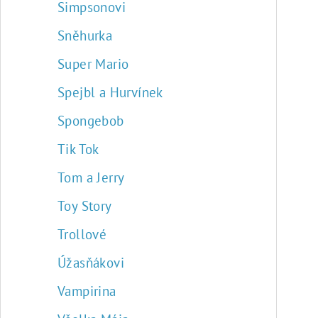
Simpsonovi
Sněhurka
Super Mario
Spejbl a Hurvínek
Spongebob
Tik Tok
Tom a Jerry
Toy Story
Trollové
Úžasňákovi
Vampirina