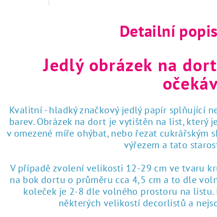
 tisk na jedlý papír
Detailní popi
Jedlý obrázek na dort
očekáv
Kvalitní - hladký značkový jedlý papír splňující 
barev. Obrázek na dort je vytištěn na list, který
v omezené míře ohýbat, nebo řezat cukrářským sk
výřezem a tato staro
V případě zvolení velikosti 12-29 cm ve tvaru k
na bok dortu o průměru cca 4,5 cm a to dle voln
koleček je 2-8 dle volného prostoru na listu
některých velikostí decorlistů a nej