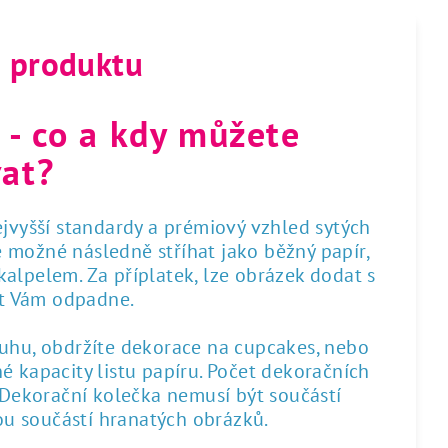
s produktu
 - co a kdy můžete
at?
nejvyšší standardy a prémiový vzhled sytých
 je možné následně stříhat jako běžný papír,
alpelem. Za příplatek, lze obrázek dodat s
st Vám odpadne.
ruhu, obdržíte dekorace na cupcakes, nebo
é kapacity listu papíru. Počet dekoračních
. Dekorační kolečka nemusí být součástí
sou součástí hranatých obrázků.