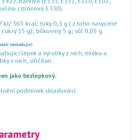
l E422, barvivo (E133, E151, E110, E102,
yselina citrónová E330).
kJ/ 365 kcal; tuky 0,5 g ( z toho nasycené
 cukry 15 g); bílkoviny 5 g; sůl 0,05 g
latí následující:
hující lepek a výrobky z nich, mléko a
ky z nich, siřičitan.
ben jako bezlepkový.
plnění podmínek skladování.
arametry