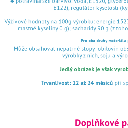
♣ potravinářské barvivo: voda, E1520, glycero
E122), regulátor kyselosti (k
Výživové hodnoty na 100g výrobku: energie 1527 
mastné kyseliny 0 g); sacharidy 90 g (z toho
Pro oba druhy materiálu p
Může obsahovat nepatrné stopy: obilovin obsa
výrobky z nich, soju a výrob
Jedlý obrázek je však vyro
Trvanlivost:
12 až 24 měsíců
při s
Doplňkové p