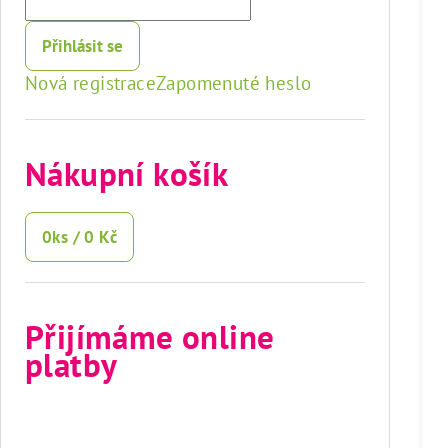
Přihlásit se
Nová registrace
Zapomenuté heslo
Nákupní košík
0
ks /
0 Kč
Přijímáme online
platby