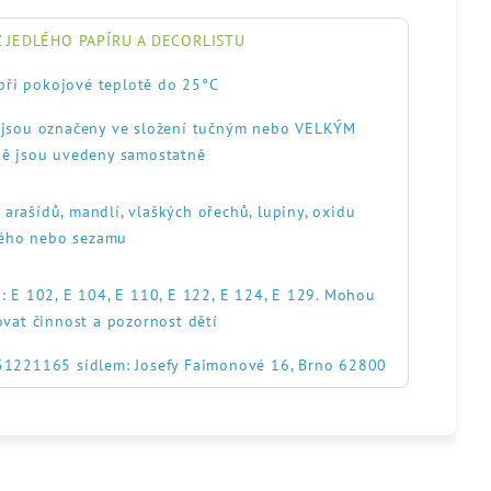
 JEDLÉHO PAPÍRU A DECORLISTU
při pokojové teplotě do 25°C
, jsou označeny ve složení tučným nebo VELKÝM
ě jsou uvedeny samostatně
, arašídů, mandlí, vlaškých ořechů, lupiny, oxidu
itého nebo sezamu
: E 102, E 104, E 110, E 122, E 124, E 129. Mohou
ovat činnost a pozornost dětí
551221165 sídlem: Josefy Faimonové 16, Brno 62800