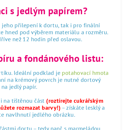
áci s jedlým papírem?
 jeho přilepení k dortu, tak i pro finální
dce hned pod výběrem materiálu a rozměru.
 dříve než 12 hodin před oslavou.
píru a fondánového listu:
tíku. Ideální podklad je
potahovací hmota
ání na krémový povrch je nutné dortový
na jedlý papír.
 i na tištěnou část
(roztírejte cukrářským
můžete rozmazat barvy!)
– získáte lesklý a
te navlhnutí jedlého obrázku.
 částmi dortu – tedy např. s marmeládou,