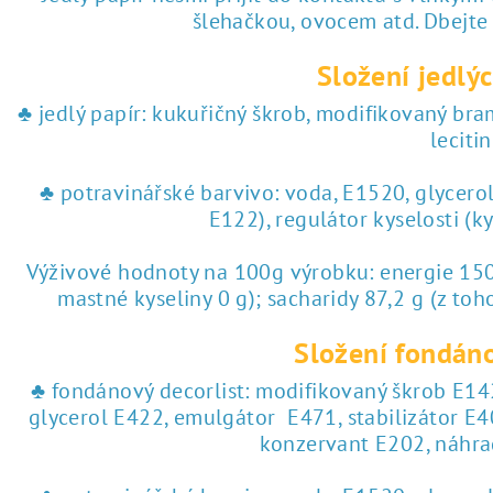
šlehačkou, ovocem atd. Dbejte
Složení jedlýc
♣ jedlý papír: kukuřičný škrob, modifikovaný br
lecitin
♣ potravinářské barvivo: voda, E1520, glycero
E122), regulátor kyselosti (k
Výživové hodnoty na 100g výrobku: energie 1504
mastné kyseliny 0 g); sacharidy 87,2 g (z toho
Složení fondáno
♣ fondánový decorlist: modifikovaný škrob E142
glycerol E422, emulgátor E471, stabilizátor E4
konzervant E202, náhra