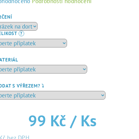
ůměrné
ohodnoceno
Podrobnosti hodnocení
dnocení
duktu
RČENÍ
ELIKOST
?
zdiček.
ATERIÁL
ODAT S VÝŘEZEM? ⤵️
99 Kč
/ Ks
Kč
bez DPH