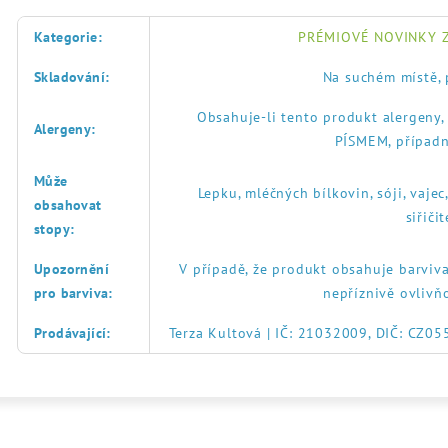
Kategorie
:
PRÉMIOVÉ NOVINKY Z
Skladování
:
Na suchém místě, 
Obsahuje-li tento produkt alergeny
Alergeny
:
PÍSMEM, případn
Může
Lepku, mléčných bílkovin, sóji, vajec
obsahovat
siřič
stopy
:
Upozornění
V případě, že produkt obsahuje barviva
pro barviva
:
nepříznivě ovlivň
Prodávající
:
Terza Kultová | IČ: 21032009, DIČ: CZ0