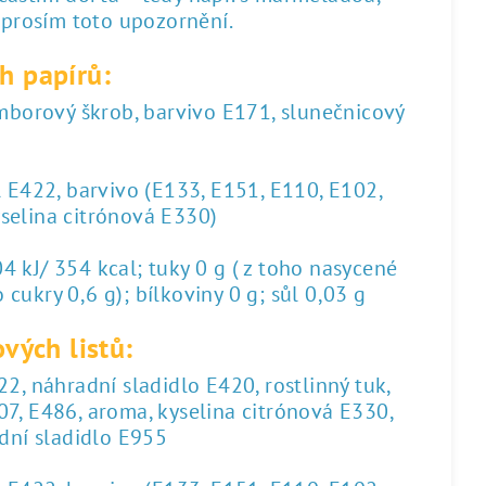
 prosím toto upozornění.
h papírů:
amborový škrob, barvivo E171, slunečnicový
l E422, barvivo (E133, E151, E110, E102,
yselina citrónová E330)
 kJ/ 354 kcal; tuky 0 g ( z toho nasycené
 cukry 0,6 g); bílkoviny 0 g; sůl 0,03 g
vých listů:
2, náhradní sladidlo E420, rostlinný tuk,
07, E486, aroma, kyselina citrónová E330,
dní sladidlo E955