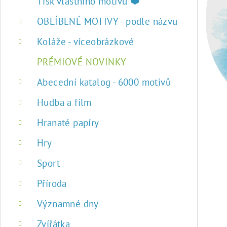
r
Tisk vlastního motivu ❤️
a
OBLÍBENÉ MOTIVY - podle názvu
n
Koláže - víceobrázkové
n
PRÉMIOVÉ NOVINKY
í
Abecední katalog - 6000 motivů
p
Hudba a film
a
Hranaté papíry
n
Hry
e
Sport
l
Příroda
Významné dny
Zvířátka