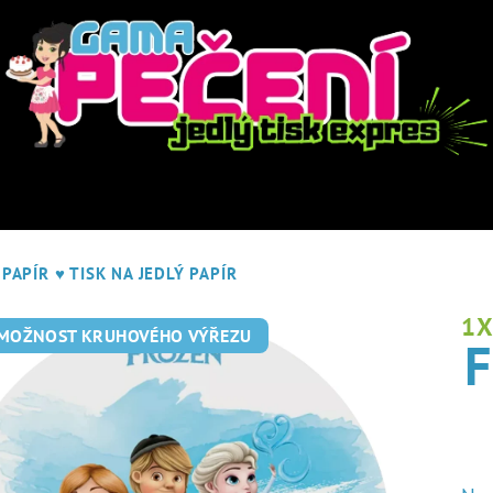
 PAPÍR
♥ TISK NA JEDLÝ PAPÍR
1
 MOŽNOST KRUHOVÉHO VÝŘEZU
F