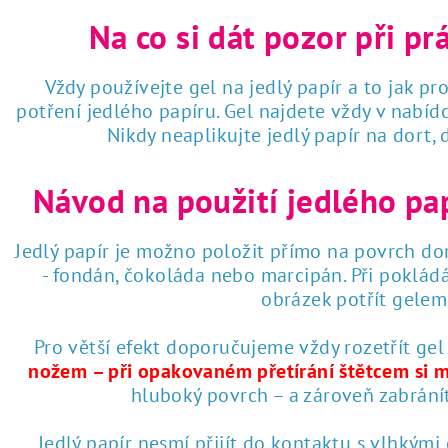
Na co si dát pozor při pr
Vždy používejte gel na jedlý papír a to jak pro
potření jedlého papíru. Gel najdete vždy v nabí
Nikdy neaplikujte jedlý papír na dort,
Návod na použití jedlého pa
Jedlý papír je možno položit přímo na povrch dor
- fondán, čokoláda nebo marcipán. Při poklád
obrázek potřít gelem 
Pro větší efekt doporučujeme vždy rozetřít gel
nožem – při opakovaném přetírání štětcem si 
hluboký povrch – a zároveň zabrání
Jedlý papír nesmí přijít do kontaktu s vlhkými