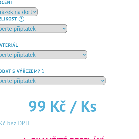
duktu
RČENÍ
ELIKOST
?
zdiček.
ATERIÁL
ODAT S VÝŘEZEM? ⤵️
99 Kč
/ Ks
Kč
bez DPH
rná
a: