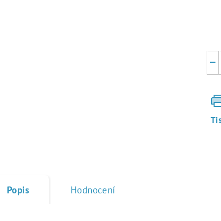
−
Ti
Popis
Hodnocení
♥ tisk na jedlý papír