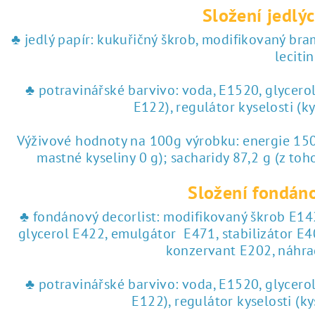
Složení jedlýc
♣ jedlý papír: kukuřičný škrob, modifikovaný br
lecitin
♣ potravinářské barvivo: voda, E1520, glycero
E122), regulátor kyselosti (k
Výživové hodnoty na 100g výrobku: energie 1504
mastné kyseliny 0 g); sacharidy 87,2 g (z toho
Složení fondáno
♣ fondánový decorlist: modifikovaný škrob E142
glycerol E422, emulgátor E471, stabilizátor E4
konzervant E202, náhra
♣ potravinářské barvivo: voda, E1520, glycero
E122), regulátor kyselosti (k