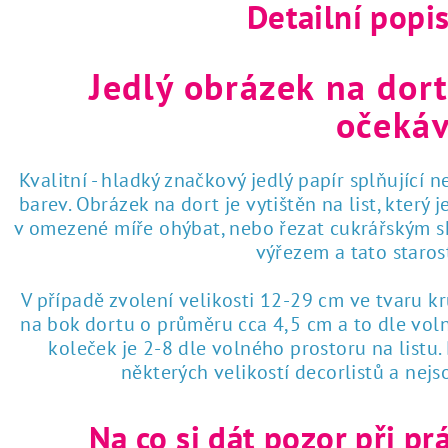
Detailní popi
 tisk na jedlý papír
Jedlý obrázek na dort
očekáv
Kvalitní - hladký značkový jedlý papír splňující 
barev. Obrázek na dort je vytištěn na list, který
v omezené míře ohýbat, nebo řezat cukrářským sk
výřezem a tato staro
V případě zvolení velikosti 12-29 cm ve tvaru k
na bok dortu o průměru cca 4,5 cm a to dle voln
koleček je 2-8 dle volného prostoru na listu
některých velikostí decorlistů a nej
Na co si dát pozor při pr