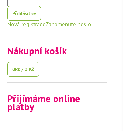
Přihlásit se
Nová registrace
Zapomenuté heslo
Nákupní košík
0
ks /
0 Kč
Přijímáme online
platby