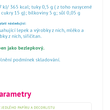
kJ/ 365 kcal; tuky 0,5 g ( z toho nasycené
 cukry 15 g); bílkoviny 5 g; sůl 0,05 g
latí následující:
hující lepek a výrobky z nich, mléko a
ky z nich, siřičitan.
ben jako bezlepkový.
plnění podmínek skladování.
arametry
 JEDLÉHO PAPÍRU A DECORLISTU