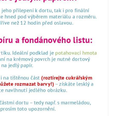
 jeho přilepení k dortu, tak i pro finální
dce hned pod výběrem materiálu a rozměru.
 dříve než 12 hodin před oslavou.
píru a fondánového listu:
tíku. Ideální podklad je
potahovací hmota
ání na krémový povrch je nutné dortový
na jedlý papír.
 i na tištěnou část
(roztírejte cukrářským
můžete rozmazat barvy!)
– získáte lesklý a
te navlhnutí jedlého obrázku.
 částmi dortu – tedy např. s marmeládou,
 prosím toto upozornění.