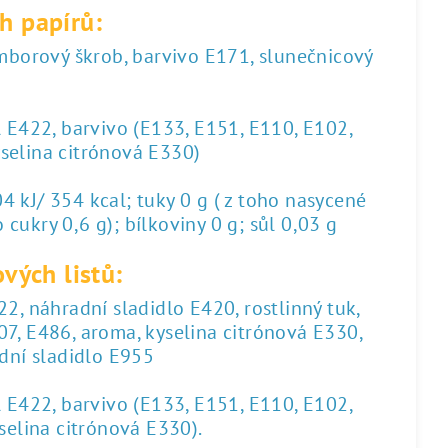
h papírů:
amborový škrob, barvivo E171, slunečnicový
l E422, barvivo (E133, E151, E110, E102,
yselina citrónová E330)
 kJ/ 354 kcal; tuky 0 g ( z toho nasycené
 cukry 0,6 g); bílkoviny 0 g; sůl 0,03 g
vých listů:
2, náhradní sladidlo E420, rostlinný tuk,
07, E486, aroma, kyselina citrónová E330,
dní sladidlo E955
l E422, barvivo (E133, E151, E110, E102,
yselina citrónová E330).