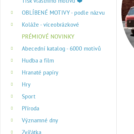
r
Tisk vlastního motivu ❤️
a
OBLÍBENÉ MOTIVY - podle názvu
n
Koláže - víceobrázkové
n
PRÉMIOVÉ NOVINKY
í
Abecední katalog - 6000 motivů
p
Hudba a film
a
Hranaté papíry
n
Hry
e
Sport
l
Příroda
Významné dny
Zvířátka