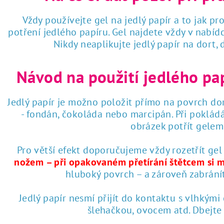
Vždy používejte gel na jedlý papír a to jak pro
potření jedlého papíru. Gel najdete vždy v nabí
Nikdy neaplikujte jedlý papír na dort,
Návod na použití jedlého pa
Jedlý papír je možno položit přímo na povrch dor
- fondán, čokoláda nebo marcipán. Při poklád
obrázek potřít gelem 
Pro větší efekt doporučujeme vždy rozetřít gel
nožem – při opakovaném přetírání štětcem si 
hluboký povrch – a zároveň zabrání
Jedlý papír nesmí přijít do kontaktu s vlhkými
šlehačkou, ovocem atd. Dbejte