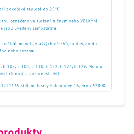
při pokojové teplotě do 25°C
, jsou označeny ve složení tučným nebo VELKÝM
ě jsou uvedeny samostatně
, arašídů, mandlí, vlaškých ořechů, lupiny, oxidu
itého nebo sezamu
: E 102, E 104, E 110, E 122, E 124, E 129. Mohou
ovat činnost a pozornost dětí
551221165 sídlem: Josefy Faimonové 16, Brno 62800
 produkty