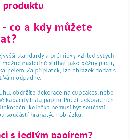
s produktu
 - co a kdy můžete
at?
nejvyšší standardy a prémiový vzhled sytých
 je možné následně stříhat jako běžný papír,
alpelem. Za příplatek, lze obrázek dodat s
st Vám odpadne.
ruhu, obdržíte dekorace na cupcakes, nebo
é kapacity listu papíru. Počet dekoračních
. Dekorační kolečka nemusí být součástí
sou součástí hranatých obrázků.
áci s jedlým papírem?