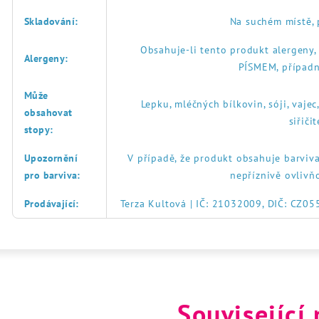
Skladování
:
Na suchém místě, 
Obsahuje-li tento produkt alergeny
Alergeny
:
PÍSMEM, případn
Může
Lepku, mléčných bílkovin, sóji, vajec
obsahovat
siřič
stopy
:
Upozornění
V případě, že produkt obsahuje barviva
pro barviva
:
nepříznivě ovlivň
Prodávající
:
Terza Kultová | IČ: 21032009, DIČ: CZ0
Související