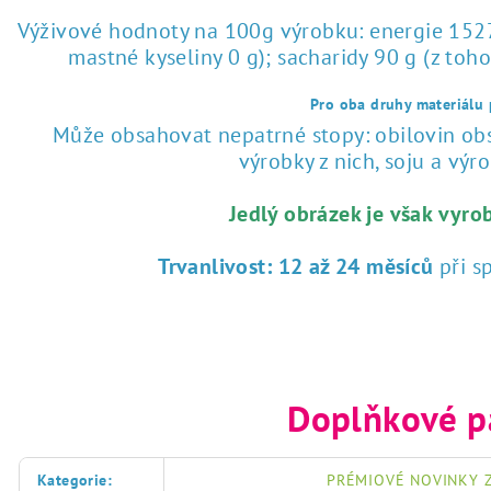
Výživové hodnoty na 100g výrobku: energie 1527 
mastné kyseliny 0 g); sacharidy 90 g (z toho
Pro oba druhy materiálu p
Může obsahovat nepatrné stopy: obilovin obsa
výrobky z nich, soju a výrob
Jedlý obrázek je však vyro
Trvanlivost:
12 až 24 měsíců
při s
Doplňkové p
Kategorie
:
PRÉMIOVÉ NOVINKY Z