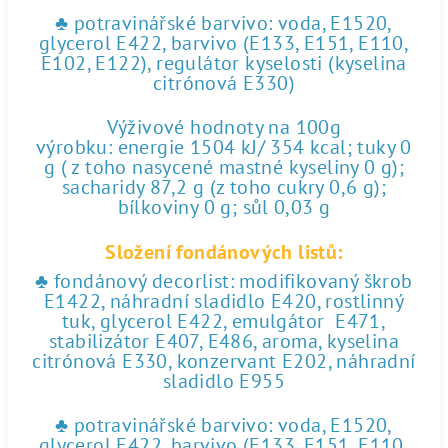
♣ potravinářské barvivo: voda, E1520,
glycerol E422, barvivo (E133, E151, E110,
E102, E122), regulátor kyselosti (kyselina
citrónová E330)
Výživové hodnoty na 100g
výrobku: energie 1504 kJ/ 354 kcal; tuky 0
g ( z toho nasycené mastné kyseliny 0 g);
sacharidy 87,2 g (z toho cukry 0,6 g);
bílkoviny 0 g; sůl 0,03 g
Složení fondánových listů:
♣ fondánový decorlist: modifikovaný škrob
E1422, náhradní sladidlo E420, rostlinný
tuk, glycerol E422, emulgátor E471,
stabilizátor E407, E486, aroma, kyselina
citrónová E330, konzervant E202, náhradní
sladidlo E955
♣ potravinářské barvivo: voda, E1520,
glycerol E422, barvivo (E133, E151, E110,