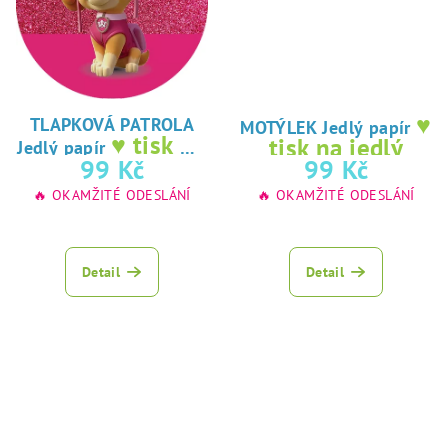
♥
TLAPKOVÁ PATROLA
MOTÝLEK Jedlý papír
♥ tisk na
tisk na jedlý
Jedlý papír
jedlý papír
99 Kč
99 Kč
papír
🔥 OKAMŽITÉ ODESLÁNÍ
🔥 OKAMŽITÉ ODESLÁNÍ
Detail
Detail