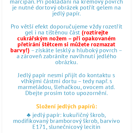
marcipán. Při pokládání na krémový povrch
je nutné dortový obrázek potřít gelem na
jedlý papír.
Pro větší efekt doporučujeme vždy rozetřít
gel i na tištěnou část
(roztírejte
cukrářským nožem – při opakovaném
přetírání štětcem si můžete rozmazat
barvy!)
– získáte lesklý a hluboký povrch –
a zároveň zabráníte navlhnutí jedlého
obrázku.
Jedlý papír nesmí přijít do kontaktu s
vlhkými částmi dortu – tedy např. s
marmeládou, šlehačkou, ovocem atd.
Dbejte prosím toto upozornění.
Složení jedlých papírů:
♣ jedlý papír: kukuřičný škrob,
modifikovaný bramborový škrob, barvivo
E171, slunečnicový lecitin