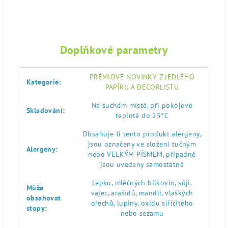
Doplňkové parametry
PRÉMIOVÉ NOVINKY Z JEDLÉHO
Kategorie
:
PAPÍRU A DECORLISTU
Na suchém místě, při pokojové
Skladování
:
teplotě do 25°C
Obsahuje-li tento produkt alergeny,
jsou označeny ve složení tučným
Alergeny
:
nebo VELKÝM PÍSMEM, případně
jsou uvedeny samostatně
Lepku, mléčných bílkovin, sóji,
Může
vajec, arašídů, mandlí, vlaškých
obsahovat
ořechů, lupiny, oxidu siřičitého
stopy
:
nebo sezamu