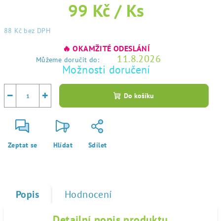
99 Kč
/ Ks
88 Kč
bez DPH
Měrná
🔥 OKAMŽITÉ ODESLÁNÍ
cena:
11.8.2026
Můžeme doručit do:
Možnosti doručení
−
+
Do košíku
Zeptat se
Hlídat
Sdílet
Popis
Hodnocení
Detailní popis produktu