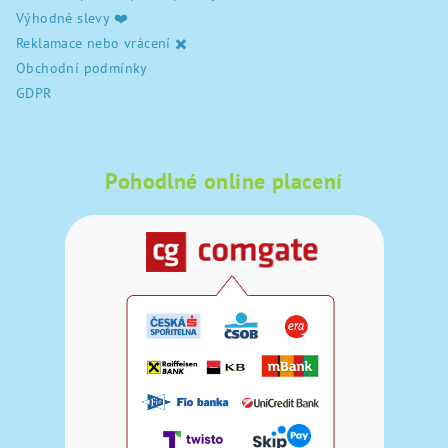
Výhodné slevy ❤️
Reklamace nebo vrácení ✖️
Obchodní podmínky
GDPR
Pohodlné online placení