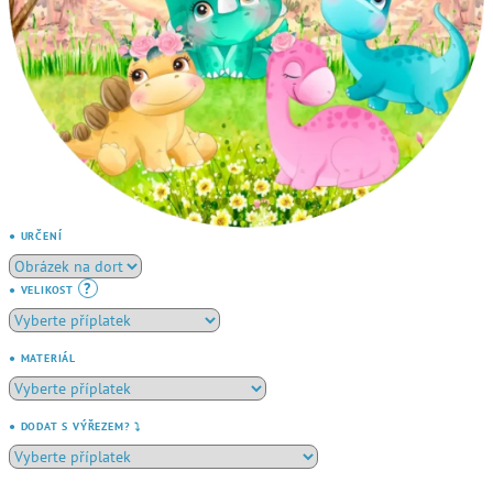
● URČENÍ
?
● VELIKOST
● MATERIÁL
● DODAT S VÝŘEZEM? ⤵️