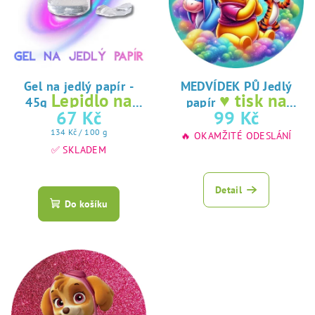
Gel na jedlý papír -
MEDVÍDEK PŮ Jedlý
Lepidlo na
♥ tisk na
45g
papír
jedlý papír
jedlý papír
67 Kč
99 Kč
Měrná
134 Kč / 100 g
🔥 OKAMŽITÉ ODESLÁNÍ
cena:
✅ SKLADEM
Průměrné
hodnocení
Detail
produktu
Do košíku
je
5,0
z
5
hvězdiček.