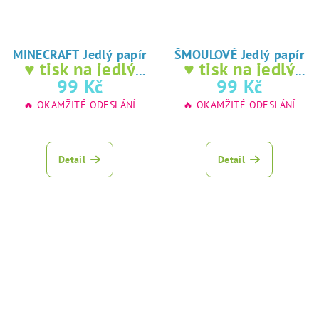
MINECRAFT Jedlý papír
ŠMOULOVÉ Jedlý papír
♥ tisk na jedlý
♥ tisk na jedlý
papír
papír
99 Kč
99 Kč
🔥 OKAMŽITÉ ODESLÁNÍ
🔥 OKAMŽITÉ ODESLÁNÍ
Průměrné
hodnocení
produktu
Detail
Detail
je
5,0
z
5
hvězdiček.