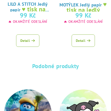
♥
LILO A STITCH Jedlý
MOTÝLEK Jedlý papír
♥ tisk na
tisk na jedlý
papír
jedlý papír
99 Kč
99 Kč
papír
🔥 OKAMŽITÉ ODESLÁNÍ
🔥 OKAMŽITÉ ODESLÁNÍ
Detail
Detail
Podobné produkty