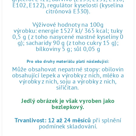
E102, E122), regulátor kyselosti (kyselina
citrónová E330).
Výživové hodnoty na 100g
výrobku: energie 1527 kJ/ 365 kcal; tuky
0,5 g ( z toho nasycené mastné kyseliny 0
g); sacharidy 90 g (z toho cukry 15 g);
bílkoviny 5 g; sůl 0,05 g
Pro oba druhy materiálu platí následující:
Může obsahovat nepatrné stopy: obilovin
obsahující lepek a výrobky z nich, mléko a
výrobky z nich, soju a výrobky z nich,
siřičitan.
Jedlý obrázek je však vyroben jako
bezlepkový.
Trvanlivost:
12 až 24 měsíců
při splnění
podmínek skladování.