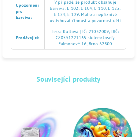
V případě, že produkt obsahuje
Upozornění
barviva: E 102, E 104, E 110, E 122,
pro
E 124, E 129. Mohou nepříznivě
barviva
:
ovlivňovat činnost a pozornost dětí
Terza Kultová | IČ: 21032009, DIČ:
Prodávající
:
CZ0551221165 sídlem: Josefy
Faimonové 16, Brno 62800
Související produkty