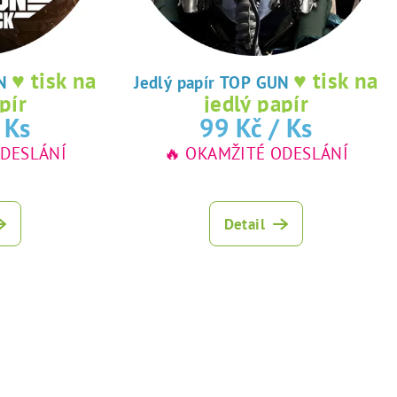
♥ tisk na
♥ tisk na
UN
Jedlý papír TOP GUN
pír
jedlý papír
 Ks
99 Kč
/ Ks
ODESLÁNÍ
🔥 OKAMŽITÉ ODESLÁNÍ
Detail