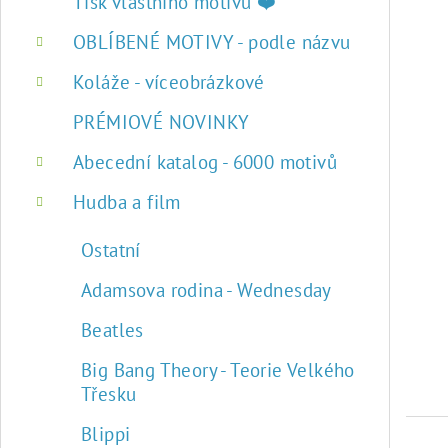
r
Tisk vlastního motivu ❤️
a
OBLÍBENÉ MOTIVY - podle názvu
n
Koláže - víceobrázkové
n
PRÉMIOVÉ NOVINKY
í
Abecední katalog - 6000 motivů
p
Hudba a film
a
Ostatní
n
Adamsova rodina - Wednesday
e
Beatles
l
Big Bang Theory - Teorie Velkého
Třesku
Blippi