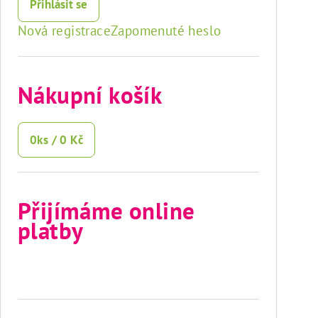
Přihlásit se
Nová registrace
Zapomenuté heslo
Nákupní košík
0
ks /
0 Kč
Přijímáme online
platby