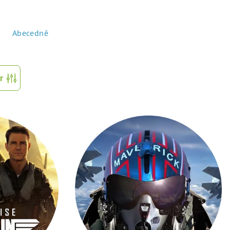
Abecedně
r