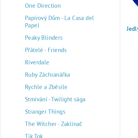
k
r
One Direction
t
o
Papírový Dům - La Casa del
ů
d
Papel
Jed
u
Peaky Blinders
k
Přátelé - Friends
t
Riverdale
ů
Ruby Záchranářka
Rychle a Zběsile
Stmívání - Twilight sága
Stranger Things
The Witcher - Zaklínač
Tik Tok