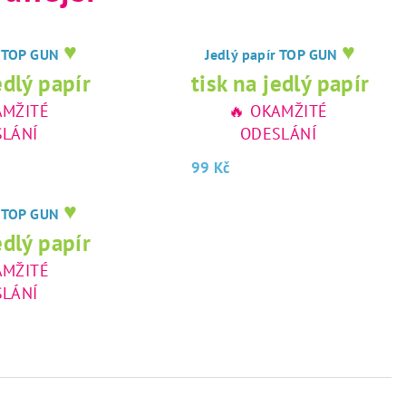
♥
♥
r TOP GUN
Jedlý papír TOP GUN
edlý papír
tisk na jedlý papír
AMŽITÉ
🔥 OKAMŽITÉ
LÁNÍ
ODESLÁNÍ
99 Kč
♥
r TOP GUN
edlý papír
AMŽITÉ
LÁNÍ