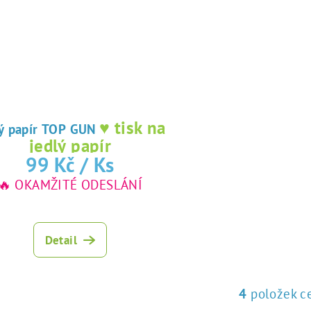
♥ tisk na
lý papír TOP GUN
jedlý papír
99 Kč
/ Ks
🔥 OKAMŽITÉ ODESLÁNÍ
Detail
4
položek c
O