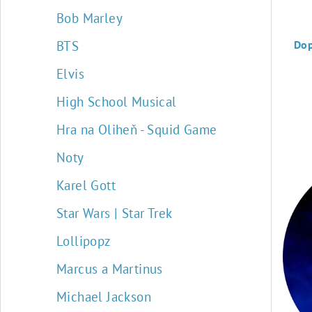
Ř
Bob Marley
a
BTS
Do
z
Elvis
e
High School Musical
n
Hra na Oliheň - Squid Game
í
V
Noty
p
ý
Karel Gott
r
p
Star Wars | Star Trek
o
i
Lollipopz
d
s
Marcus a Martinus
u
p
Michael Jackson