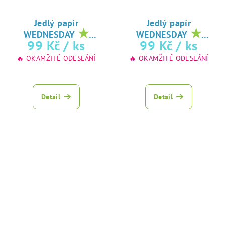
Jedlý papír
Jedlý papír
★
★
WEDNESDAY
WEDNESDAY
oblíbený tisk na
oblíbený tisk na
99 Kč
/ ks
99 Kč
/ ks
jedlý papír
jedlý papír
🔥 OKAMŽITÉ ODESLÁNÍ
🔥 OKAMŽITÉ ODESLÁNÍ
Detail
Detail