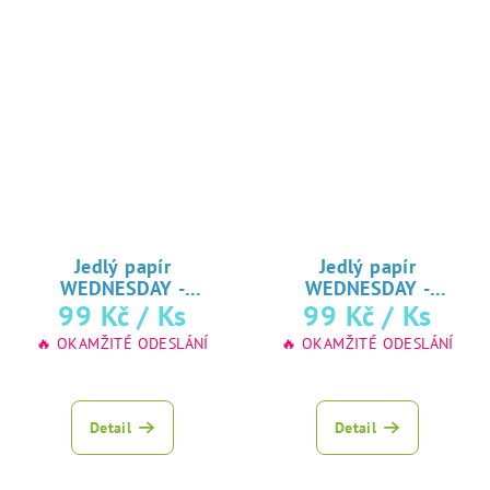
Jedlý papír
Jedlý papír
WEDNESDAY -
WEDNESDAY -
ADDAMSOVA RODINA
99 Kč
/ Ks
ADDAMSOVA RODINA
99 Kč
/ Ks
♥ tisk na jedlý
♥ tisk na jedlý
🔥 OKAMŽITÉ ODESLÁNÍ
🔥 OKAMŽITÉ ODESLÁNÍ
papír
papír
Detail
Detail