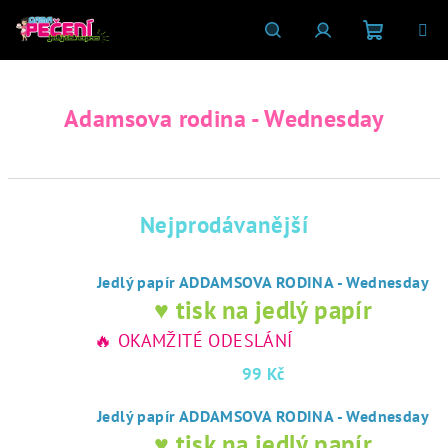
Přejít
na
obsah
Nákupní
Hledat
Přihlášení
Adamsova rodina - Wednesday
košík
Nejprodávanější
Jedlý papír ADDAMSOVA RODINA - Wednesday
♥ tisk na jedlý papír
🔥 OKAMŽITÉ ODESLÁNÍ
99 Kč
Jedlý papír ADDAMSOVA RODINA - Wednesday
♥ tisk na jedlý papír