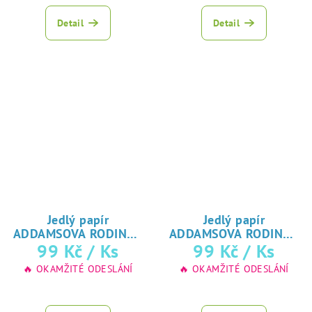
hodnocení
produktu
Detail
Detail
je
5,0
z
5
hvězdiček.
Jedlý papír
Jedlý papír
ADDAMSOVA RODINA -
ADDAMSOVA RODINA -
♥ tisk
♥ tisk
99 Kč
/ Ks
99 Kč
/ Ks
Wednesday
Wednesday
na jedlý papír
na jedlý papír
🔥 OKAMŽITÉ ODESLÁNÍ
🔥 OKAMŽITÉ ODESLÁNÍ
Průměrné
hodnocení