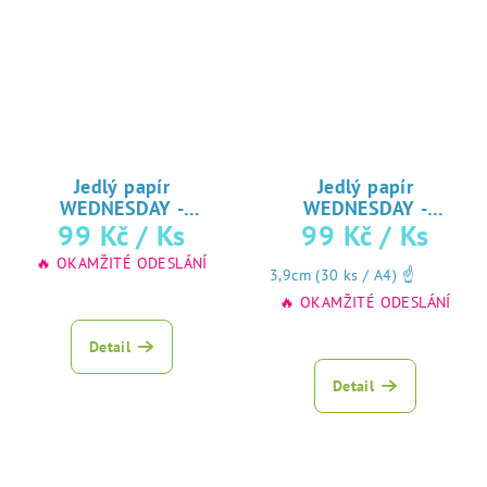
Jedlý papír
Jedlý papír
WEDNESDAY -
WEDNESDAY -
♥
ADDAMSOVA RODINA
99 Kč
/ Ks
99 Kč
/ Ks
cupcakes mix č1
♥ tisk na jedlý
tisk na jedlý
🔥 OKAMŽITÉ ODESLÁNÍ
papír
papír
3,9cm (30 ks / A4) ☝
🔥 OKAMŽITÉ ODESLÁNÍ
Detail
Detail