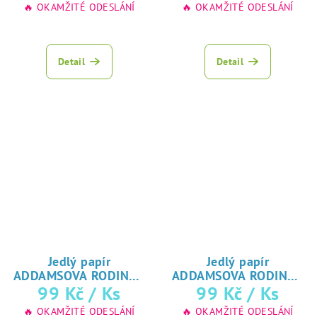
na jedlý papír
na jedlý papír
🔥 OKAMŽITÉ ODESLÁNÍ
🔥 OKAMŽITÉ ODESLÁNÍ
Detail
Detail
Jedlý papír
Jedlý papír
ADDAMSOVA RODINA -
ADDAMSOVA RODINA -
♥ tisk
♥ tisk
99 Kč
/ Ks
99 Kč
/ Ks
Wednesday
Wednesday
na jedlý papír
na jedlý papír
🔥 OKAMŽITÉ ODESLÁNÍ
🔥 OKAMŽITÉ ODESLÁNÍ