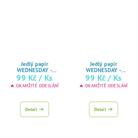
Jedlý papír
Jedlý papír
WEDNESDAY -
WEDNESDAY -
ADDAMSOVA RODINA
99 Kč
/ Ks
ADDAMSOVA RODINA
99 Kč
/ Ks
♥ tisk na jedlý
♥ tisk na jedlý
🔥 OKAMŽITÉ ODESLÁNÍ
🔥 OKAMŽITÉ ODESLÁNÍ
papír
papír
Detail
Detail