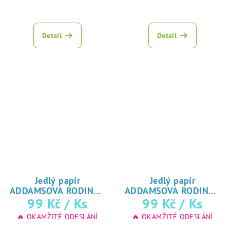
Průměrné
Průměrné
hodnocení
hodnocení
produktu
produktu
Detail
Detail
je
je
5,0
5,0
z
z
5
5
hvězdiček.
hvězdiček.
Jedlý papír
Jedlý papír
ADDAMSOVA RODINA -
ADDAMSOVA RODINA -
♥ tisk
♥ tisk
99 Kč
/ Ks
99 Kč
/ Ks
Wednesday
Wednesday
na jedlý papír
na jedlý papír
🔥 OKAMŽITÉ ODESLÁNÍ
🔥 OKAMŽITÉ ODESLÁNÍ