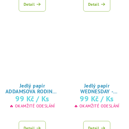
produktu
Detail
Detail
je
5,0
z
5
hvězdiček.
Jedlý papír
Jedlý papír
ADDAMSOVA RODINA -
WEDNESDAY -
♥ tisk
99 Kč
/ Ks
ADDAMSOVA RODINA
99 Kč
/ Ks
Wednesday
♥ tisk na jedlý
na jedlý papír
🔥 OKAMŽITÉ ODESLÁNÍ
🔥 OKAMŽITÉ ODESLÁNÍ
papír
Průměrné
hodnocení
produktu
Detail
Detail