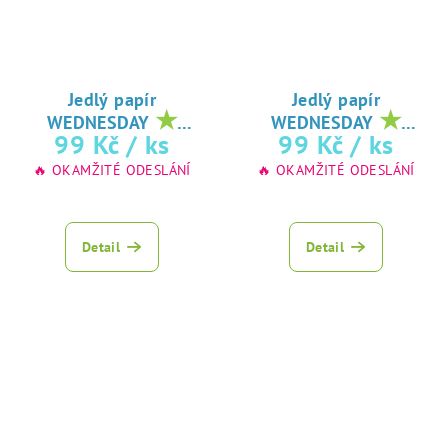
Jedlý papír
Jedlý papír
★
★
WEDNESDAY
WEDNESDAY
oblíbený tisk na
oblíbený tisk na
99 Kč
/ ks
99 Kč
/ ks
jedlý papír
jedlý papír
🔥 OKAMŽITÉ ODESLÁNÍ
🔥 OKAMŽITÉ ODESLÁNÍ
Detail
Detail