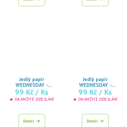
je
5,0
z
5
hvězdiček.
Jedlý papír
Jedlý papír
WEDNESDAY -
WEDNESDAY -
ADDAMSOVA RODINA
99 Kč
/ Ks
ADDAMSOVA RODINA
99 Kč
/ Ks
♥ tisk na jedlý
♥ tisk na jedlý
🔥 OKAMŽITÉ ODESLÁNÍ
🔥 OKAMŽITÉ ODESLÁNÍ
papír
papír
Detail
Detail