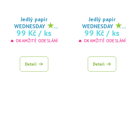
Jedlý papír
Jedlý papír
★
★
WEDNESDAY
WEDNESDAY
oblíbený tisk na
oblíbený tisk na
99 Kč
/ ks
99 Kč
/ ks
jedlý papír
jedlý papír
🔥 OKAMŽITÉ ODESLÁNÍ
🔥 OKAMŽITÉ ODESLÁNÍ
Detail
Detail