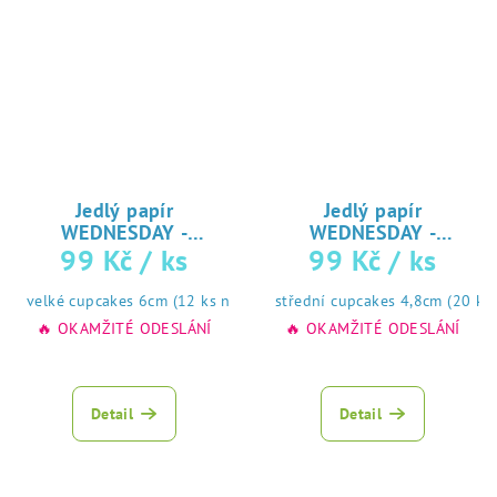
Jedlý papír
Jedlý papír
WEDNESDAY -
WEDNESDAY -
♥
♥
99 Kč
/ ks
99 Kč
/ ks
cupcakes mix č2
cupcakes mix č3
tisk na jedlý
tisk na jedlý
papír
papír
velké cupcakes 6cm (12 ks na A4) ☝
střední cupcakes 4,8cm (20 ks
🔥 OKAMŽITÉ ODESLÁNÍ
🔥 OKAMŽITÉ ODESLÁNÍ
Detail
Detail