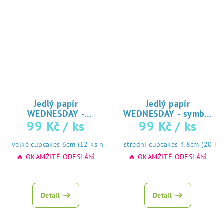
Jedlý papír
Jedlý papír
WEDNESDAY -
WEDNESDAY - symbol
♥
♥ tisk na jedlý
99 Kč
/ ks
99 Kč
/ ks
cupcakes mix č5
tisk na jedlý
papír
papír
velké cupcakes 6cm (12 ks na A4) ☝
střední cupcakes 4,8cm (20 ks
🔥 OKAMŽITÉ ODESLÁNÍ
🔥 OKAMŽITÉ ODESLÁNÍ
Detail
Detail