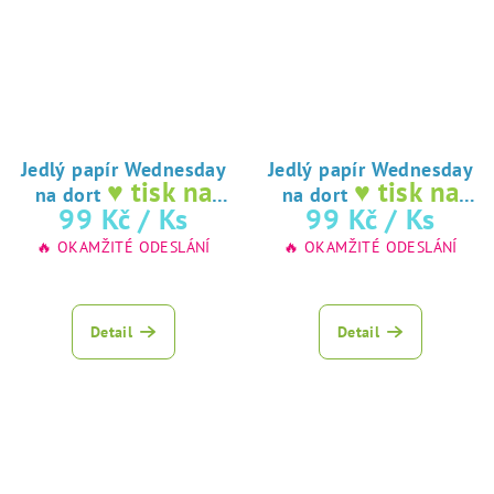
Jedlý papír Wednesday
Jedlý papír Wednesday
♥ tisk na
♥ tisk na
na dort
na dort
jedlý papír
jedlý papír
99 Kč
/ Ks
99 Kč
/ Ks
🔥 OKAMŽITÉ ODESLÁNÍ
🔥 OKAMŽITÉ ODESLÁNÍ
Průměrné
hodnocení
produktu
Detail
Detail
je
5,0
z
5
hvězdiček.