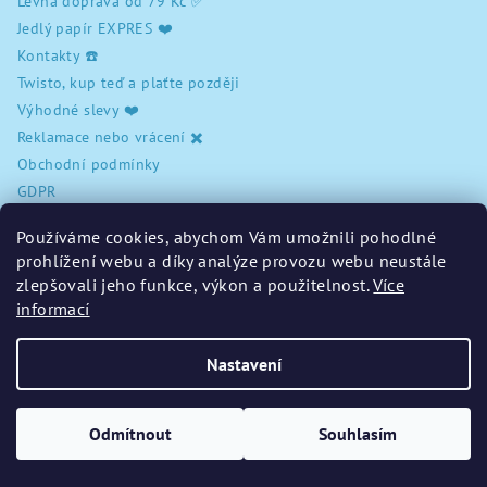
Levná doprava od 79 Kč ✅
r
Jedlý papír EXPRES ❤️
v
Kontakty ☎️
k
Twisto, kup teď a plaťte později
y
Výhodné slevy ❤️
v
Reklamace nebo vrácení ✖️
ý
Obchodní podmínky
p
i
GDPR
s
Používáme cookies, abychom Vám umožnili pohodlné
u
prohlížení webu a díky analýze provozu webu neustále
Pohodlné online placení
zlepšovali jeho funkce, výkon a použitelnost.
Více
informací
Nastavení
Odmítnout
Souhlasím