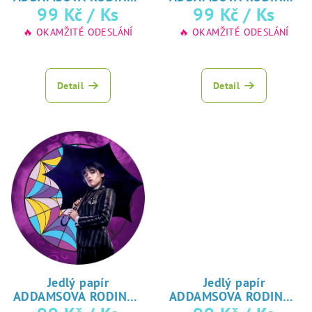
u
♥ tisk
♥ tisk
99 Kč
/ Ks
99 Kč
/ Ks
Wednesday
Wednesday
k
na jedlý papír
na jedlý papír
🔥 OKAMŽITÉ ODESLÁNÍ
🔥 OKAMŽITÉ ODESLÁNÍ
t
ů
Detail
Detail
Jedlý papír
Jedlý papír
ADDAMSOVA RODINA -
ADDAMSOVA RODINA -
♥ tisk
♥ tisk