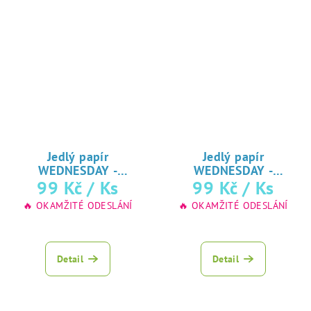
Jedlý papír
Jedlý papír
WEDNESDAY -
WEDNESDAY -
ADDAMSOVA RODINA
99 Kč
/ Ks
ADDAMSOVA RODINA
99 Kč
/ Ks
♥ tisk na jedlý
♥ tisk na jedlý
🔥 OKAMŽITÉ ODESLÁNÍ
🔥 OKAMŽITÉ ODESLÁNÍ
papír
papír
Detail
Detail