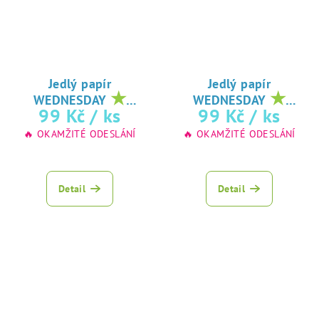
Jedlý papír
Jedlý papír
★
★
WEDNESDAY
WEDNESDAY
oblíbený tisk na
oblíbený tisk na
99 Kč
/ ks
99 Kč
/ ks
jedlý papír
jedlý papír
🔥 OKAMŽITÉ ODESLÁNÍ
🔥 OKAMŽITÉ ODESLÁNÍ
Detail
Detail