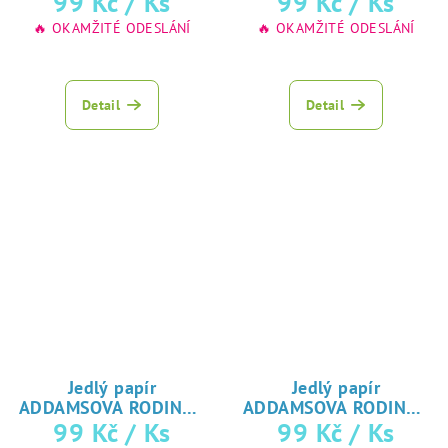
99 Kč
/ Ks
99 Kč
/ Ks
Wednesday
Wednesday
na jedlý papír
na jedlý papír
🔥 OKAMŽITÉ ODESLÁNÍ
🔥 OKAMŽITÉ ODESLÁNÍ
Průměrné
Průměrné
hodnocení
hodnocení
produktu
produktu
Detail
Detail
je
je
5,0
5,0
z
z
5
5
hvězdiček.
hvězdiček.
Jedlý papír
Jedlý papír
ADDAMSOVA RODINA -
ADDAMSOVA RODINA -
♥ tisk
♥ tisk
99 Kč
/ Ks
99 Kč
/ Ks
Wednesday
Wednesday