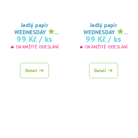
Jedlý papír
Jedlý papír
★
★
WEDNESDAY
WEDNESDAY
oblíbený tisk na
oblíbený tisk na
99 Kč
/ ks
99 Kč
/ ks
jedlý papír
jedlý papír
🔥 OKAMŽITÉ ODESLÁNÍ
🔥 OKAMŽITÉ ODESLÁNÍ
Detail
Detail