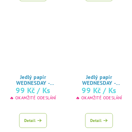
Jedlý papír
Jedlý papír
WEDNESDAY -
WEDNESDAY -
ADDAMSOVA RODINA
99 Kč
/ Ks
ADDAMSOVA RODINA
99 Kč
/ Ks
♥ tisk na jedlý
♥ tisk na jedlý
🔥 OKAMŽITÉ ODESLÁNÍ
🔥 OKAMŽITÉ ODESLÁNÍ
papír
papír
Detail
Detail