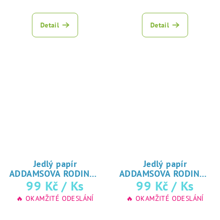
Detail
Detail
Jedlý papír
Jedlý papír
ADDAMSOVA RODINA -
ADDAMSOVA RODINA -
♥ tisk
♥ tisk
99 Kč
/ Ks
99 Kč
/ Ks
Wednesday
Wednesday
na jedlý papír
na jedlý papír
🔥 OKAMŽITÉ ODESLÁNÍ
🔥 OKAMŽITÉ ODESLÁNÍ
Průměrné