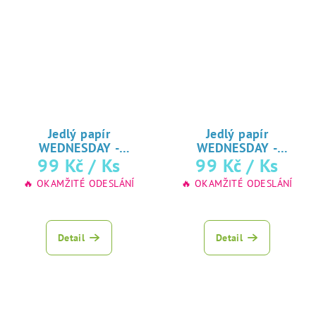
Jedlý papír
Jedlý papír
WEDNESDAY -
WEDNESDAY -
ADDAMSOVA RODINA
99 Kč
/ Ks
ADDAMSOVA RODINA
99 Kč
/ Ks
♥ tisk na jedlý
♥ tisk na jedlý
🔥 OKAMŽITÉ ODESLÁNÍ
🔥 OKAMŽITÉ ODESLÁNÍ
papír
papír
Detail
Detail