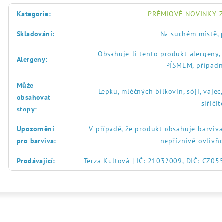
Kategorie
:
PRÉMIOVÉ NOVINKY Z
Skladování
:
Na suchém místě, 
Obsahuje-li tento produkt alergeny
Alergeny
:
PÍSMEM, případn
Může
Lepku, mléčných bílkovin, sóji, vajec
obsahovat
siřič
stopy
:
Upozornění
V případě, že produkt obsahuje barviva
pro barviva
:
nepříznivě ovlivň
Prodávající
:
Terza Kultová | IČ: 21032009, DIČ: CZ0