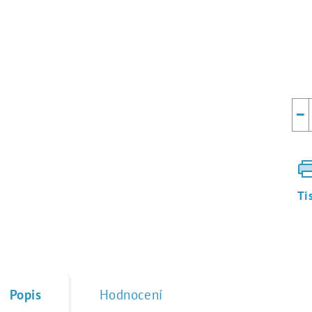
Mě
cen
−
Ti
♥ tisk na jedlý papír
Popis
Hodnocení