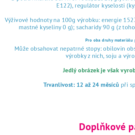
E122), regulátor kyselosti (k
Výživové hodnoty na 100g výrobku: energie 1527 
mastné kyseliny 0 g); sacharidy 90 g (z toho
Pro oba druhy materiálu p
Může obsahovat nepatrné stopy: obilovin obsa
výrobky z nich, soju a výrob
Jedlý obrázek je však vyro
Trvanlivost:
12 až 24 měsíců
při s
Doplňkové p