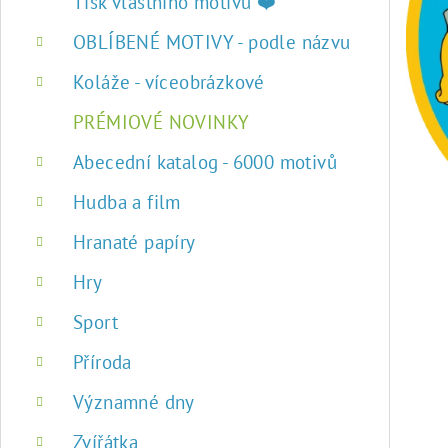
r
Tisk vlastního motivu ❤️
a
OBLÍBENÉ MOTIVY - podle názvu
n
Koláže - víceobrázkové
n
PRÉMIOVÉ NOVINKY
í
Abecední katalog - 6000 motivů
p
Hudba a film
a
Hranaté papíry
n
Hry
e
Sport
l
Příroda
Významné dny
Zvířátka