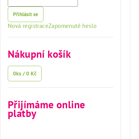
Přihlásit se
Nová registrace
Zapomenuté heslo
Nákupní košík
0
ks /
0 Kč
Přijímáme online
platby