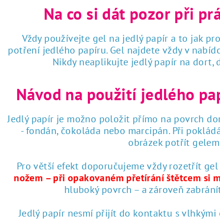
Na co si dát pozor při pr
Vždy používejte gel na jedlý papír a to jak pro
potření jedlého papíru. Gel najdete vždy v nabí
Nikdy neaplikujte jedlý papír na dort,
Návod na použití jedlého pa
Jedlý papír je možno položit přímo na povrch dor
- fondán, čokoláda nebo marcipán. Při poklád
obrázek potřít gelem 
Pro větší efekt doporučujeme vždy rozetřít gel
nožem – při opakovaném přetírání štětcem si 
hluboký povrch – a zároveň zabrání
Jedlý papír nesmí přijít do kontaktu s vlhkými