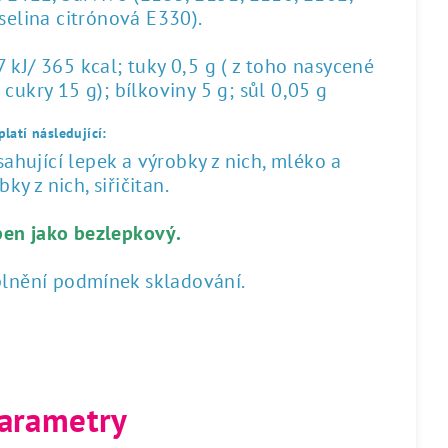
yselina citrónová E330).
kJ/ 365 kcal; tuky 0,5 g ( z toho nasycené
 cukry 15 g); bílkoviny 5 g; sůl 0,05 g
latí následující:
hující lepek a výrobky z nich, mléko a
ky z nich, siřičitan.
ben jako bezlepkový.
plnění podmínek skladování.
arametry