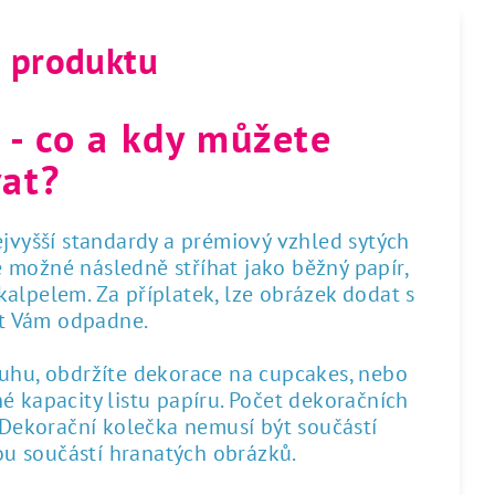
s produktu
 - co a kdy můžete
at?
nejvyšší standardy a prémiový vzhled sytých
 je možné následně stříhat jako běžný papír,
alpelem. Za příplatek, lze obrázek dodat s
st Vám odpadne.
ruhu, obdržíte dekorace na cupcakes, nebo
é kapacity listu papíru. Počet dekoračních
. Dekorační kolečka nemusí být součástí
sou součástí hranatých obrázků.