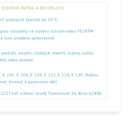
 JEDLÉHO PAPÍRU A DECORLISTU
při pokojové teplotě do 25°C
, jsou označeny ve složení tučným nebo VELKÝM
ě jsou uvedeny samostatně
, arašídů, mandlí, vlaškých ořechů, lupiny, oxidu
itého nebo sezamu
: E 102, E 104, E 110, E 122, E 124, E 129. Mohou
ovat činnost a pozornost dětí
551221165 sídlem: Josefy Faimonové 16, Brno 62800