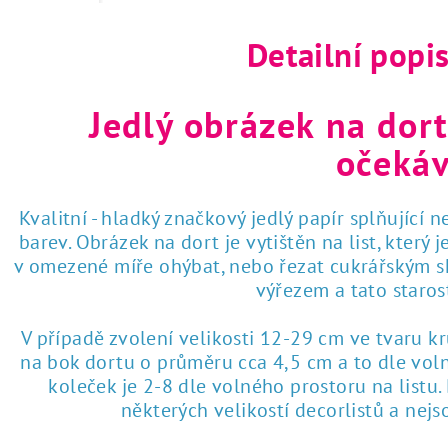
 tisk na jedlý papír
Detailní popi
Jedlý obrázek na dort
očekáv
Kvalitní - hladký značkový jedlý papír splňující 
barev. Obrázek na dort je vytištěn na list, který
v omezené míře ohýbat, nebo řezat cukrářským sk
výřezem a tato staro
V případě zvolení velikosti 12-29 cm ve tvaru k
na bok dortu o průměru cca 4,5 cm a to dle voln
koleček je 2-8 dle volného prostoru na listu
některých velikostí decorlistů a nej