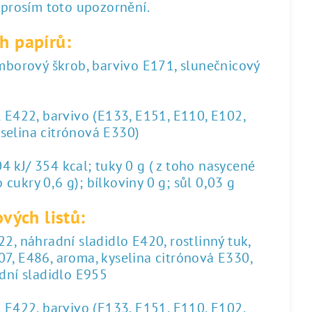
 prosím toto upozornění.
h papírů:
amborový škrob, barvivo E171, slunečnicový
l E422, barvivo (E133, E151, E110, E102,
yselina citrónová E330)
 kJ/ 354 kcal; tuky 0 g ( z toho nasycené
 cukry 0,6 g); bílkoviny 0 g; sůl 0,03 g
vých listů:
2, náhradní sladidlo E420, rostlinný tuk,
07, E486, aroma, kyselina citrónová E330,
dní sladidlo E955
l E422, barvivo (E133, E151, E110, E102,