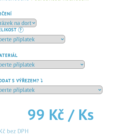
dnocení
duktu
RČENÍ
ELIKOST
?
zdiček.
ATERIÁL
ODAT S VÝŘEZEM? ⤵️
99 Kč
/ Ks
Kč
bez DPH