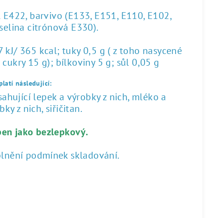
l E422, barvivo (E133, E151, E110, E102,
yselina citrónová E330).
kJ/ 365 kcal; tuky 0,5 g ( z toho nasycené
 cukry 15 g); bílkoviny 5 g; sůl 0,05 g
latí následující:
hující lepek a výrobky z nich, mléko a
ky z nich, siřičitan.
ben jako bezlepkový.
plnění podmínek skladování.