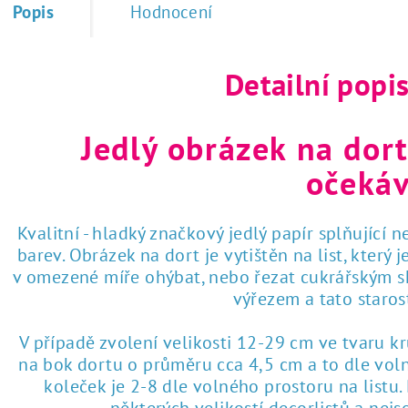
Popis
Hodnocení
 tisk na jedlý papír
Detailní popi
Jedlý obrázek na dort
očekáv
Kvalitní - hladký značkový jedlý papír splňující 
barev. Obrázek na dort je vytištěn na list, který
v omezené míře ohýbat, nebo řezat cukrářským sk
výřezem a tato staro
V případě zvolení velikosti 12-29 cm ve tvaru k
na bok dortu o průměru cca 4,5 cm a to dle voln
koleček je 2-8 dle volného prostoru na listu