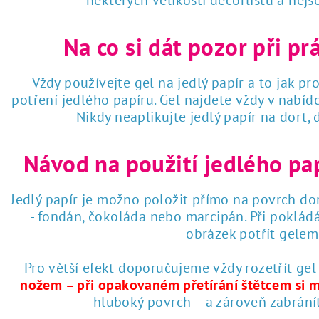
některých velikostí decorlistů a nej
Na co si dát pozor při pr
Vždy používejte gel na jedlý papír a to jak pro
potření jedlého papíru. Gel najdete vždy v nabí
Nikdy neaplikujte jedlý papír na dort,
Návod na použití jedlého pa
Jedlý papír je možno položit přímo na povrch dor
- fondán, čokoláda nebo marcipán. Při poklád
obrázek potřít gelem 
Pro větší efekt doporučujeme vždy rozetřít gel
nožem – při opakovaném přetírání štětcem si 
hluboký povrch – a zároveň zabrání