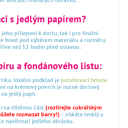
sou součástí hranatých obrázků.
áci s jedlým papírem?
 jeho přilepení k dortu, tak i pro finální
dce hned pod výběrem materiálu a rozměru.
 dříve než 12 hodin před oslavou.
píru a fondánového listu:
tíku. Ideální podklad je
potahovací hmota
ání na krémový povrch je nutné dortový
na jedlý papír.
 i na tištěnou část
(roztírejte cukrářským
můžete rozmazat barvy!)
– získáte lesklý a
te navlhnutí jedlého obrázku.