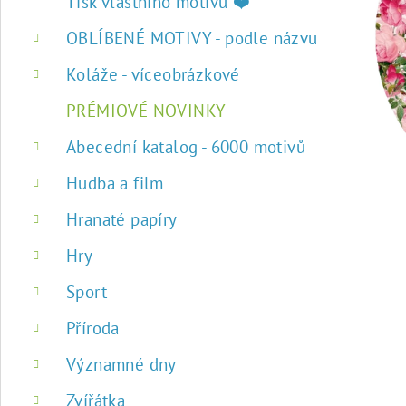
r
Tisk vlastního motivu ❤️
a
OBLÍBENÉ MOTIVY - podle názvu
n
Koláže - víceobrázkové
n
PRÉMIOVÉ NOVINKY
í
Abecední katalog - 6000 motivů
p
Hudba a film
a
Hranaté papíry
n
Hry
e
Sport
l
Příroda
Významné dny
Zvířátka