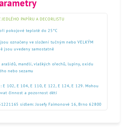
arametry
 JEDLÉHO PAPÍRU A DECORLISTU
při pokojové teplotě do 25°C
, jsou označeny ve složení tučným nebo VELKÝM
ě jsou uvedeny samostatně
, arašídů, mandlí, vlaškých ořechů, lupiny, oxidu
itého nebo sezamu
: E 102, E 104, E 110, E 122, E 124, E 129. Mohou
ovat činnost a pozornost dětí
551221165 sídlem: Josefy Faimonové 16, Brno 62800