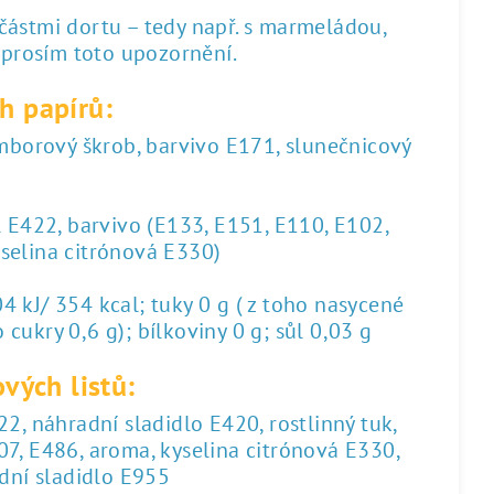
 částmi dortu – tedy např. s marmeládou,
 prosím toto upozornění.
h papírů:
amborový škrob, barvivo E171, slunečnicový
l E422, barvivo (E133, E151, E110, E102,
yselina citrónová E330)
 kJ/ 354 kcal; tuky 0 g ( z toho nasycené
 cukry 0,6 g); bílkoviny 0 g; sůl 0,03 g
vých listů:
2, náhradní sladidlo E420, rostlinný tuk,
07, E486, aroma, kyselina citrónová E330,
dní sladidlo E955