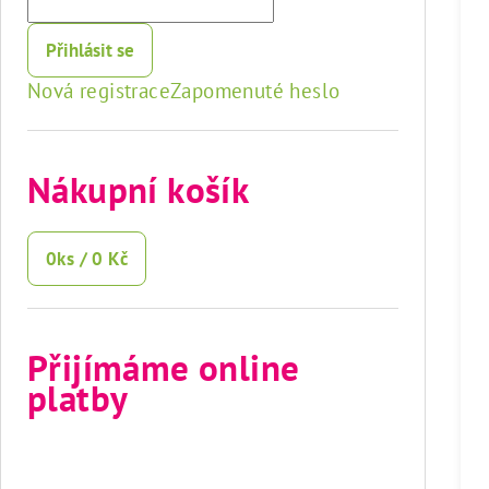
Přihlásit se
Nová registrace
Zapomenuté heslo
Nákupní košík
0
ks /
0 Kč
Přijímáme online
platby