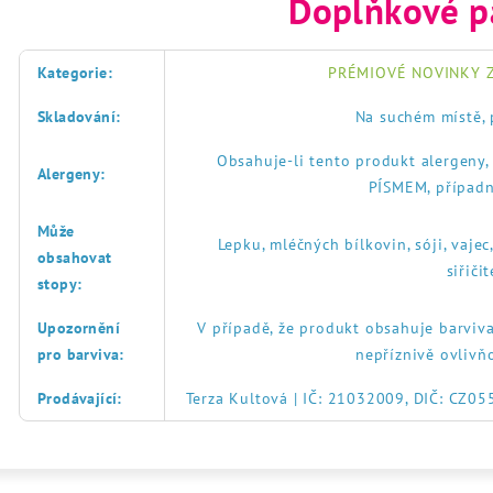
Doplňkové p
Kategorie
:
PRÉMIOVÉ NOVINKY Z
Skladování
:
Na suchém místě, 
Obsahuje-li tento produkt alergeny
Alergeny
:
PÍSMEM, případn
Může
Lepku, mléčných bílkovin, sóji, vajec
obsahovat
siřič
stopy
:
Upozornění
V případě, že produkt obsahuje barviva
pro barviva
:
nepříznivě ovlivň
Prodávající
:
Terza Kultová | IČ: 21032009, DIČ: CZ0