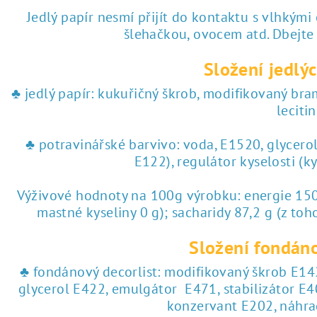
Jedlý papír nesmí přijít do kontaktu s vlhkými
šlehačkou, ovocem atd. Dbejte
Složení jedlýc
♣ jedlý papír: kukuřičný škrob, modifikovaný br
lecitin
♣ potravinářské barvivo: voda, E1520, glycero
E122), regulátor kyselosti (k
Výživové hodnoty na 100g výrobku: energie 1504
mastné kyseliny 0 g); sacharidy 87,2 g (z toho
Složení fondáno
♣ fondánový decorlist: modifikovaný škrob E142
glycerol E422, emulgátor E471, stabilizátor E4
konzervant E202, náhra