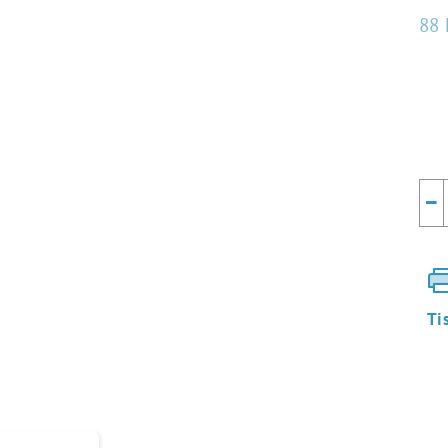
88 
Mě
cen
−
Ti
♥ tisk na jedlý papír