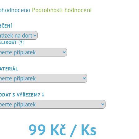
ůměrné
ohodnoceno
Podrobnosti hodnocení
dnocení
duktu
RČENÍ
ELIKOST
?
zdiček.
ATERIÁL
ODAT S VÝŘEZEM? ⤵️
99 Kč
/ Ks