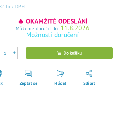
Kč
bez DPH
rná
a:
🔥 OKAMŽITÉ ODESLÁNÍ
11.8.2026
Můžeme doručit do:
Možnosti doručení
+
Do košíku
sk
Zeptat se
Hlídat
Sdílet