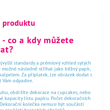
s produktu
 - co a kdy můžete
at?
nejvyšší standardy a prémiový vzhled sytých
 je možné následně stříhat jako běžný papír,
alpelem. Za příplatek, lze obrázek dodat s
st Vám odpadne.
ruhu, obdržíte dekorace na cupcakes, nebo
é kapacity listu papíru. Počet dekoračních
. Dekorační kolečka nemusí být součástí