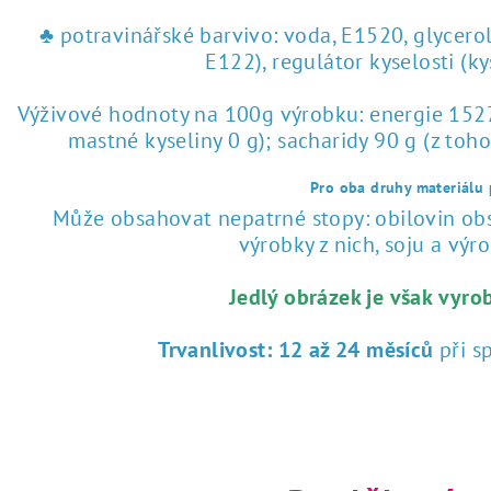
♣ potravinářské barvivo: voda, E1520, glycero
E122), regulátor kyselosti (k
Výživové hodnoty na 100g výrobku: energie 1527 
mastné kyseliny 0 g); sacharidy 90 g (z toho
Pro oba druhy materiálu p
Může obsahovat nepatrné stopy: obilovin obsa
výrobky z nich, soju a výrob
Jedlý obrázek je však vyro
Trvanlivost:
12 až 24 měsíců
při s