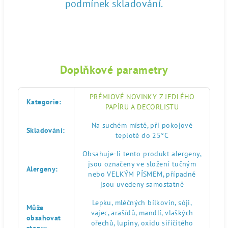
podmínek skladování.
Doplňkové parametry
PRÉMIOVÉ NOVINKY Z JEDLÉHO
Kategorie
:
PAPÍRU A DECORLISTU
Na suchém místě, při pokojové
Skladování
:
teplotě do 25°C
Obsahuje-li tento produkt alergeny,
jsou označeny ve složení tučným
Alergeny
:
nebo VELKÝM PÍSMEM, případně
jsou uvedeny samostatně
Lepku, mléčných bílkovin, sóji,
Může
vajec, arašídů, mandlí, vlaškých
obsahovat
ořechů, lupiny, oxidu siřičitého