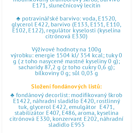
E171, slunečnicový lecitin
♣ potravinářské barvivo: voda, E1520,
glycerol E422, barvivo (E133, E151, E110,
E102, E122), regulátor kyselosti (kyselina
citrónová E330)
Výživové hodnoty na 100g
výrobku: energie 1504 kJ/ 354 kcal; tuky 0
g ( z toho nasycené mastné kyseliny 0 g);
sacharidy 87,2 g (z toho cukry 0,6 g);
bílkoviny 0 g; sůl 0,03 g
Složení fondánových listů:
♣ fondánový decorlist: modifikovaný škrob
E1422, náhradní sladidlo E420, rostlinný
tuk, glycerol E422, emulgátor E471,
stabilizátor E407, E486, aroma, kyselina
citrónová E330, konzervant E202, náhradní
sladidlo E955