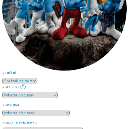
● URČENÍ
?
● VELIKOST
● MATERIÁL
● DODAT S VÝŘEZEM? ⤵️