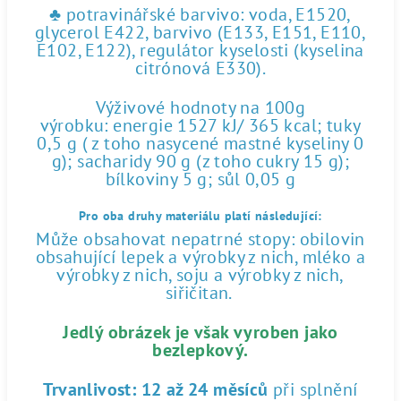
♣ potravinářské barvivo: voda, E1520,
glycerol E422, barvivo (E133, E151, E110,
E102, E122), regulátor kyselosti (kyselina
citrónová E330).
Výživové hodnoty na 100g
výrobku: energie 1527 kJ/ 365 kcal; tuky
0,5 g ( z toho nasycené mastné kyseliny 0
g); sacharidy 90 g (z toho cukry 15 g);
bílkoviny 5 g; sůl 0,05 g
Pro oba druhy materiálu platí následující:
Může obsahovat nepatrné stopy: obilovin
obsahující lepek a výrobky z nich, mléko a
výrobky z nich, soju a výrobky z nich,
siřičitan.
Jedlý obrázek je však vyroben jako
bezlepkový.
Trvanlivost:
12 až 24 měsíců
při splnění