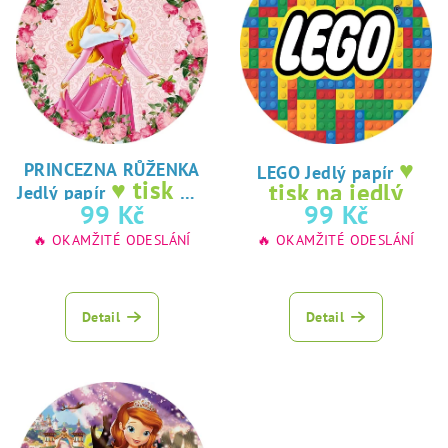
♥
PRINCEZNA RŮŽENKA
LEGO Jedlý papír
♥ tisk na
tisk na jedlý
Jedlý papír
jedlý papír
99 Kč
99 Kč
papír
🔥 OKAMŽITÉ ODESLÁNÍ
🔥 OKAMŽITÉ ODESLÁNÍ
Detail
Detail