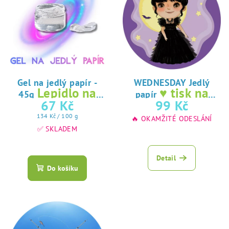
Gel na jedlý papír -
WEDNESDAY Jedlý
Lepidlo na
♥ tisk na
45g
papír
jedlý papír
jedlý papír
67 Kč
99 Kč
Měrná
134 Kč / 100 g
🔥 OKAMŽITÉ ODESLÁNÍ
cena:
✅ SKLADEM
Průměrné
hodnocení
Detail
produktu
Do košíku
je
5,0
z
5
hvězdiček.