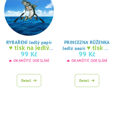
RYBAŘENÍ Jedlý papír
PRINCEZNA RŮŽENKA
♥ tisk na jedlý
♥ tisk na
Jedlý papír
papír
jedlý papír
99 Kč
99 Kč
🔥 OKAMŽITÉ ODESLÁNÍ
🔥 OKAMŽITÉ ODESLÁNÍ
Detail
Detail