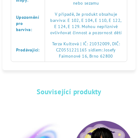
stopy
:
nebo sezamu
V případě, že produkt obsahuje
Upozornění
barviva: E 102, E 104, E 110, E 122,
pro
E 124, E 129. Mohou nepříznivě
barviva
:
ovlivňovat činnost a pozornost dětí
Terza Kultová | IČ: 21032009, DIČ:
Prodávající
:
CZ0551221165 sídlem: Josefy
Faimonové 16, Brno 62800
Související produkty