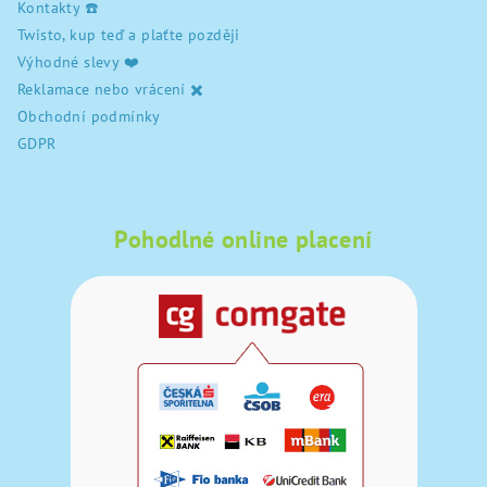
Kontakty ☎️
Twisto, kup teď a plaťte později
Výhodné slevy ❤️
Reklamace nebo vrácení ✖️
Obchodní podmínky
GDPR
Pohodlné online placení