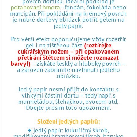
povrch dortíku. Ideální podklad je
potahovací hmota
- fondán, čokoláda nebo
marcipán. Při pokládání na krémový povrch
je nutné dortový obrázek potřít gelem na
jedlý papír.
Pro větší efekt doporučujeme vždy rozetřít
gel i na tištěnou část
(roztírejte
cukrářským nožem – při opakovaném
přetírání štětcem si můžete rozmazat
barvy!)
– získáte lesklý a hluboký povrch –
a zároveň zabráníte navlhnutí jedlého
obrázku.
Jedlý papír nesmí přijít do kontaktu s
vlhkými částmi dortu – tedy např. s
marmeládou, šlehačkou, ovocem atd.
Dbejte prosím toto upozornění.
Složení jedlých papírů:
♣ jedlý papír: kukuřičný škrob,
modifikovaný bramborový škrob, barvivo