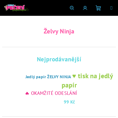
Přejít
na
obsah
Nákupní
Hledat
Přihlášení
Želvy Ninja
košík
Nejprodávanější
♥ tisk na jedlý
Jedlý papír ŽELVY NINJA
papír
🔥 OKAMŽITÉ ODESLÁNÍ
99 Kč