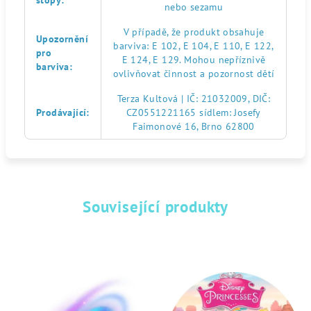
stopy
:
nebo sezamu
V případě, že produkt obsahuje
Upozornění
barviva: E 102, E 104, E 110, E 122,
pro
E 124, E 129. Mohou nepříznivě
barviva
:
ovlivňovat činnost a pozornost dětí
Terza Kultová | IČ: 21032009, DIČ:
Prodávající
:
CZ0551221165 sídlem: Josefy
Faimonové 16, Brno 62800
Související produkty