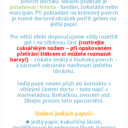
povrch dortíku. Ideální podklad je
potahovací hmota
- fondán, čokoláda nebo
marcipán. Při pokládání na krémový povrch
je nutné dortový obrázek potřít gelem na
jedlý papír.
Pro větší efekt doporučujeme vždy rozetřít
gel i na tištěnou část
(roztírejte
cukrářským nožem – při opakovaném
přetírání štětcem si můžete rozmazat
barvy!)
– získáte lesklý a hluboký povrch –
a zároveň zabráníte navlhnutí jedlého
obrázku.
Jedlý papír nesmí přijít do kontaktu s
vlhkými částmi dortu – tedy např. s
marmeládou, šlehačkou, ovocem atd.
Dbejte prosím toto upozornění.
Složení jedlých papírů:
♣ jedlý papír: kukuřičný škrob,
modifikovaný bramborový škrob, barvivo