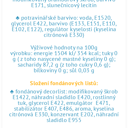
E171, slunečnicový lecitin
♣ potravinářské barvivo: voda, E1520,
glycerol E422, barvivo (E133, E151, E110,
E102, E122), regulátor kyselosti (kyselina
citrónová E330)
Výživové hodnoty na 100g
výrobku: energie 1504 kJ/ 354 kcal; tuky 0
g ( z toho nasycené mastné kyseliny 0 g);
sacharidy 87,2 g (z toho cukry 0,6 g);
bílkoviny 0 g; sůl 0,03 g
Složení fondánových listů:
♣ fondánový decorlist: modifikovaný škrob
E1422, náhradní sladidlo E420, rostlinný
tuk, glycerol E422, emulgátor E471,
stabilizátor E407, E486, aroma, kyselina
citrónová E330, konzervant E202, náhradní
sladidlo E955