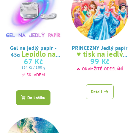
Gel na jedlý papír -
PRINCEZNY Jedlý papír
Lepidlo na
♥ tisk na jedlý
45g
jedlý papír
papír
67 Kč
99 Kč
Měrná
134 Kč / 100 g
🔥 OKAMŽITÉ ODESLÁNÍ
cena:
✅ SKLADEM
Průměrné
hodnocení
Detail
produktu
Do košíku
je
5,0
z
5
hvězdiček.