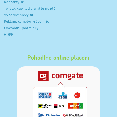
Kontakty ☎️
Twisto, kup teď a plaťte později
Výhodné slevy ❤️
Reklamace nebo vrácení ✖️
Obchodní podmínky
GDPR
Pohodlné online placení