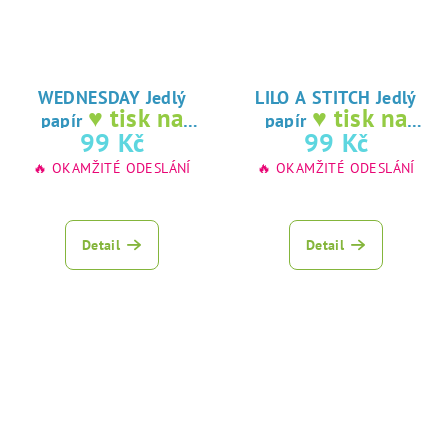
WEDNESDAY Jedlý
LILO A STITCH Jedlý
♥ tisk na
♥ tisk na
papír
papír
jedlý papír
jedlý papír
99 Kč
99 Kč
🔥 OKAMŽITÉ ODESLÁNÍ
🔥 OKAMŽITÉ ODESLÁNÍ
Průměrné
hodnocení
produktu
Detail
Detail
je
5,0
z
5
hvězdiček.