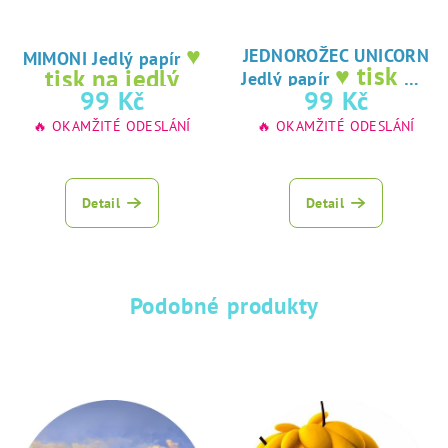
♥
JEDNOROŽEC UNICORN
MIMONI Jedlý papír
♥ tisk na
tisk na jedlý
Jedlý papír
jedlý papír
99 Kč
99 Kč
papír
🔥 OKAMŽITÉ ODESLÁNÍ
🔥 OKAMŽITÉ ODESLÁNÍ
Detail
Detail
Podobné produkty