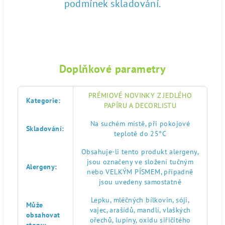
podmínek skladování.
Doplňkové parametry
PRÉMIOVÉ NOVINKY Z JEDLÉHO
Kategorie
:
PAPÍRU A DECORLISTU
Na suchém místě, při pokojové
Skladování
:
teplotě do 25°C
Obsahuje-li tento produkt alergeny,
jsou označeny ve složení tučným
Alergeny
:
nebo VELKÝM PÍSMEM, případně
jsou uvedeny samostatně
Lepku, mléčných bílkovin, sóji,
Může
vajec, arašídů, mandlí, vlaškých
obsahovat
ořechů, lupiny, oxidu siřičitého