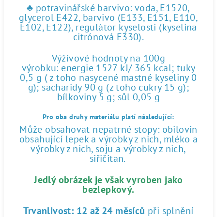
♣ potravinářské barvivo: voda, E1520,
glycerol E422, barvivo (E133, E151, E110,
E102, E122), regulátor kyselosti (kyselina
citrónová E330).
Výživové hodnoty na 100g
výrobku: energie 1527 kJ/ 365 kcal; tuky
0,5 g ( z toho nasycené mastné kyseliny 0
g); sacharidy 90 g (z toho cukry 15 g);
bílkoviny 5 g; sůl 0,05 g
Pro oba druhy materiálu platí následující:
Může obsahovat nepatrné stopy: obilovin
obsahující lepek a výrobky z nich, mléko a
výrobky z nich, soju a výrobky z nich,
siřičitan.
Jedlý obrázek je však vyroben jako
bezlepkový.
Trvanlivost:
12 až 24 měsíců
při splnění