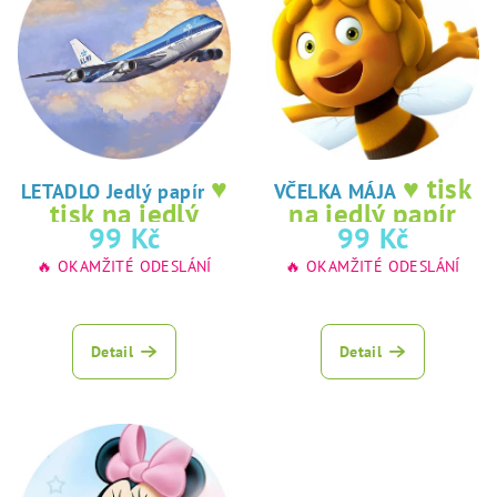
♥
♥ tisk
LETADLO Jedlý papír
VČELKA MÁJA
tisk na jedlý
na jedlý papír
99 Kč
99 Kč
papír
🔥 OKAMŽITÉ ODESLÁNÍ
🔥 OKAMŽITÉ ODESLÁNÍ
Detail
Detail