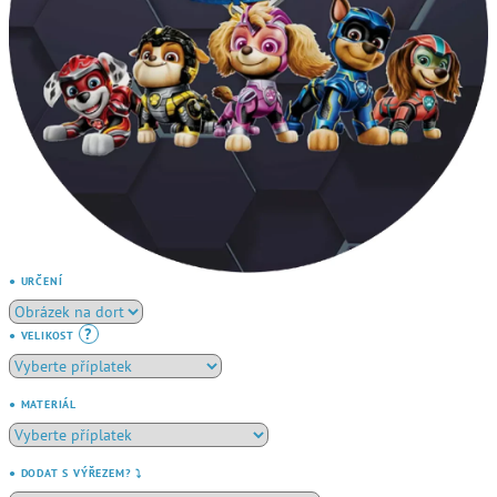
● URČENÍ
?
● VELIKOST
● MATERIÁL
● DODAT S VÝŘEZEM? ⤵️