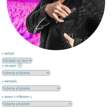
● URČENÍ
?
● VELIKOST
● MATERIÁL
● DODAT S VÝŘEZEM? ⤵️