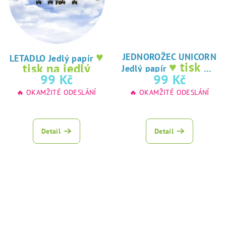
♥
JEDNOROŽEC UNICORN
LETADLO Jedlý papír
♥ tisk na
tisk na jedlý
Jedlý papír
jedlý papír
99 Kč
99 Kč
papír
🔥 OKAMŽITÉ ODESLÁNÍ
🔥 OKAMŽITÉ ODESLÁNÍ
Detail
Detail