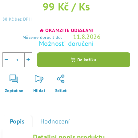
99 Kč
/ Ks
88 Kč
bez DPH
Měrná
🔥 OKAMŽITÉ ODESLÁNÍ
cena:
11.8.2026
Můžeme doručit do:
Možnosti doručení
−
+
Do košíku
Zeptat se
Hlídat
Sdílet
Popis
Hodnocení
Detailní popis produktu