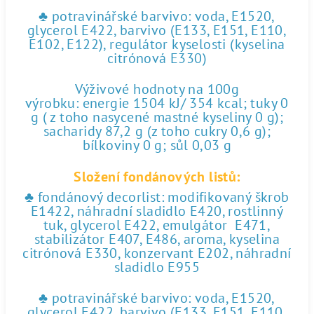
♣ potravinářské barvivo: voda, E1520,
glycerol E422, barvivo (E133, E151, E110,
E102, E122), regulátor kyselosti (kyselina
citrónová E330)
Výživové hodnoty na 100g
výrobku: energie 1504 kJ/ 354 kcal; tuky 0
g ( z toho nasycené mastné kyseliny 0 g);
sacharidy 87,2 g (z toho cukry 0,6 g);
bílkoviny 0 g; sůl 0,03 g
Složení fondánových listů:
♣ fondánový decorlist: modifikovaný škrob
E1422, náhradní sladidlo E420, rostlinný
tuk, glycerol E422, emulgátor E471,
stabilizátor E407, E486, aroma, kyselina
citrónová E330, konzervant E202, náhradní
sladidlo E955
♣ potravinářské barvivo: voda, E1520,
glycerol E422, barvivo (E133, E151, E110,