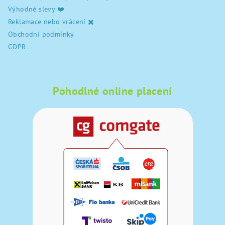
Výhodné slevy ❤️
Reklamace nebo vrácení ✖️
Obchodní podmínky
GDPR
Pohodlné online placení