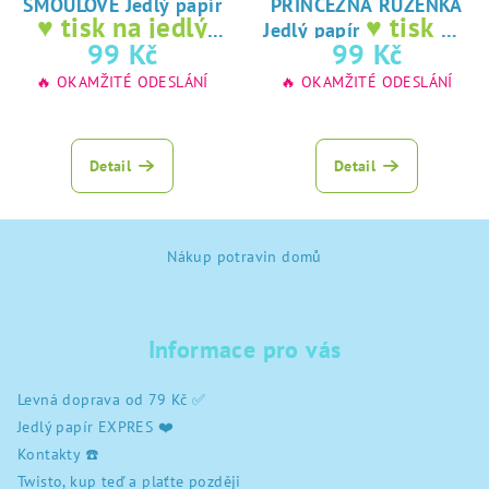
ŠMOULOVÉ Jedlý papír
PRINCEZNA RŮŽENKA
♥ tisk na jedlý
♥ tisk na
Jedlý papír
papír
jedlý papír
99 Kč
99 Kč
🔥 OKAMŽITÉ ODESLÁNÍ
🔥 OKAMŽITÉ ODESLÁNÍ
Detail
Detail
Z
Nákup potravin domů
á
p
a
Informace pro vás
t
í
Levná doprava od 79 Kč ✅
Jedlý papír EXPRES ❤️
Kontakty ☎️
Twisto, kup teď a plaťte později