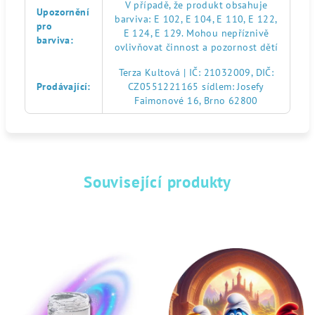
V případě, že produkt obsahuje
Upozornění
barviva: E 102, E 104, E 110, E 122,
pro
E 124, E 129. Mohou nepříznivě
barviva
:
ovlivňovat činnost a pozornost dětí
Terza Kultová | IČ: 21032009, DIČ:
Prodávající
:
CZ0551221165 sídlem: Josefy
Faimonové 16, Brno 62800
Související produkty