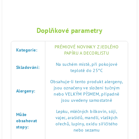
Doplňkové parametry
PRÉMIOVÉ NOVINKY Z JEDLÉHO
Kategorie
:
PAPÍRU A DECORLISTU
Na suchém místě, při pokojové
Skladování
:
teplotě do 25°C
Obsahuje-li tento produkt alergeny,
jsou označeny ve složení tučným
Alergeny
:
nebo VELKÝM PÍSMEM, případně
jsou uvedeny samostatně
Lepku, mléčných bílkovin, sóji,
Může
vajec, arašídů, mandlí, vlaškých
obsahovat
ořechů, lupiny, oxidu siřičitého
stopy
:
nebo sezamu