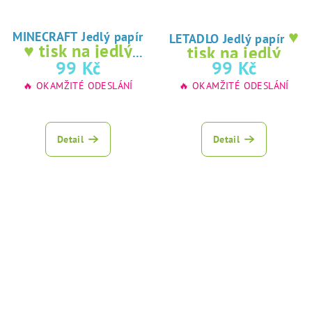
♥
MINECRAFT Jedlý papír
LETADLO Jedlý papír
♥ tisk na jedlý
tisk na jedlý
papír
99 Kč
99 Kč
papír
🔥 OKAMŽITÉ ODESLÁNÍ
🔥 OKAMŽITÉ ODESLÁNÍ
Průměrné
hodnocení
produktu
Detail
Detail
je
5,0
z
5
hvězdiček.