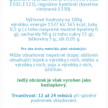
E102, E122), regulátor kyselosti (kyselina
citrónová E330).
Výživové hodnoty na 100g
výrobku: energie 1527 kJ/ 365 kcal; tuky
0,5 g ( z toho nasycené mastné kyseliny 0
g); sacharidy 90 g (z toho cukry 15 g);
bílkoviny 5 g; sůl 0,05 g
Pro oba druhy materiálu platí následující:
Může obsahovat nepatrné stopy: obilovin
obsahující lepek a výrobky z nich, mléko a
výrobky z nich, soju a výrobky z nich,
siřičitan.
Jedlý obrázek je však vyroben jako
bezlepkový.
Trvanlivost:
12 až 24 měsíců
při splnění
podmínek skladování.