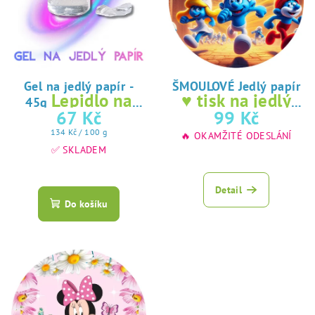
Gel na jedlý papír -
ŠMOULOVÉ Jedlý papír
Lepidlo na
♥ tisk na jedlý
45g
jedlý papír
papír
67 Kč
99 Kč
Měrná
134 Kč / 100 g
🔥 OKAMŽITÉ ODESLÁNÍ
cena:
✅ SKLADEM
Průměrné
hodnocení
Detail
produktu
Do košíku
je
5,0
z
5
hvězdiček.