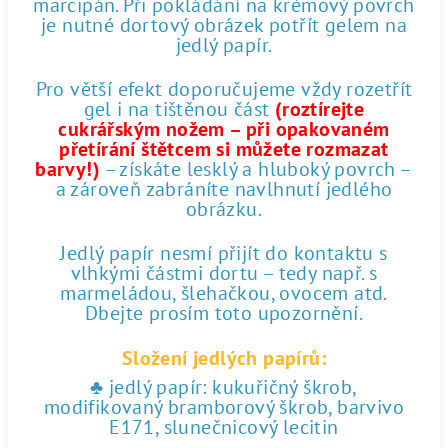
marcipán. Při pokládání na krémový povrch
je nutné dortový obrázek potřít gelem na
jedlý papír.
Pro větší efekt doporučujeme vždy rozetřít
gel i na tištěnou část
(roztírejte
cukrářským nožem – při opakovaném
přetírání štětcem si můžete rozmazat
barvy!)
– získáte lesklý a hluboký povrch –
a zároveň zabráníte navlhnutí jedlého
obrázku.
Jedlý papír nesmí přijít do kontaktu s
vlhkými částmi dortu – tedy např. s
marmeládou, šlehačkou, ovocem atd.
Dbejte prosím toto upozornění.
Složení jedlých papírů:
♣ jedlý papír: kukuřičný škrob,
modifikovaný bramborový škrob, barvivo
E171, slunečnicový lecitin