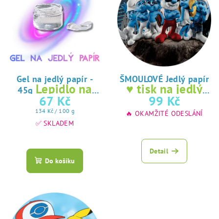
Gel na jedlý papír -
ŠMOULOVÉ Jedlý papír
Lepidlo na
♥ tisk na jedlý
45g
jedlý papír
papír
67 Kč
99 Kč
Měrná
134 Kč / 100 g
🔥 OKAMŽITÉ ODESLÁNÍ
cena:
✅ SKLADEM
Průměrné
hodnocení
Detail
produktu
Do košíku
je
5,0
z
5
hvězdiček.