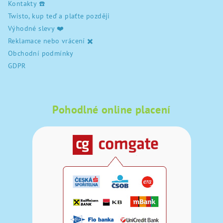
Kontakty ☎️
Twisto, kup teď a plaťte později
Výhodné slevy ❤️
Reklamace nebo vrácení ✖️
Obchodní podmínky
GDPR
Pohodlné online placení