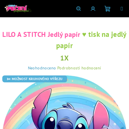
Přejít
na
obsah
Nákupní
Hledat
Přihlášení
♥ tisk na jedlý
LILO A STITCH Jedlý papír
košík
papír
1X
Průměrné
Neohodnoceno
Podrobnosti hodnocení
hodnocení
produktu
✂️ MOŽNOST KRUHOVÉHO VÝŘEZU
je
0,0
z
5
hvězdiček.