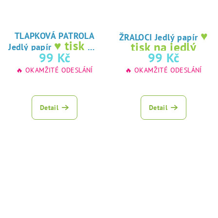
♥
TLAPKOVÁ PATROLA
ŽRALOCI Jedlý papír
♥ tisk na
tisk na jedlý
Jedlý papír
jedlý papír
99 Kč
99 Kč
papír
🔥 OKAMŽITÉ ODESLÁNÍ
🔥 OKAMŽITÉ ODESLÁNÍ
Detail
Detail