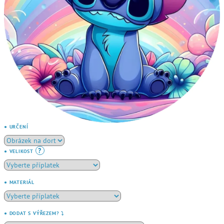
● URČENÍ
?
● VELIKOST
● MATERIÁL
● DODAT S VÝŘEZEM? ⤵️