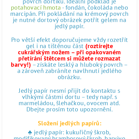
povrch dortíku. Ideální podklad je
potahovací hmota
- fondán, čokoláda nebo
marcipán. Při pokládání na krémový povrch
je nutné dortový obrázek potřít gelem na
jedlý papír.
Pro větší efekt doporučujeme vždy rozetřít
gel i na tištěnou část
(roztírejte
cukrářským nožem – při opakovaném
přetírání štětcem si můžete rozmazat
barvy!)
– získáte lesklý a hluboký povrch –
a zároveň zabráníte navlhnutí jedlého
obrázku.
Jedlý papír nesmí přijít do kontaktu s
vlhkými částmi dortu – tedy např. s
marmeládou, šlehačkou, ovocem atd.
Dbejte prosím toto upozornění.
Složení jedlých papírů:
♣ jedlý papír: kukuřičný škrob,
modifikovaný bramborový škrob, barvivo