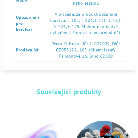
stopy
:
nebo sezamu
V případě, že produkt obsahuje
Upozornění
barviva: E 102, E 104, E 110, E 122,
pro
E 124, E 129. Mohou nepříznivě
barviva
:
ovlivňovat činnost a pozornost dětí
Terza Kultová | IČ: 21032009, DIČ:
Prodávající
:
CZ0551221165 sídlem: Josefy
Faimonové 16, Brno 62800
Související produkty