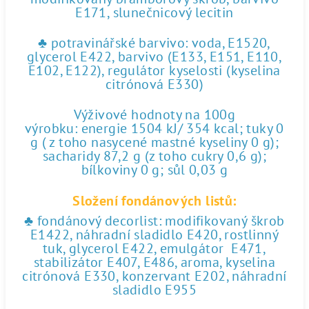
E171, slunečnicový lecitin
♣ potravinářské barvivo: voda, E1520,
glycerol E422, barvivo (E133, E151, E110,
E102, E122), regulátor kyselosti (kyselina
citrónová E330)
Výživové hodnoty na 100g
výrobku: energie 1504 kJ/ 354 kcal; tuky 0
g ( z toho nasycené mastné kyseliny 0 g);
sacharidy 87,2 g (z toho cukry 0,6 g);
bílkoviny 0 g; sůl 0,03 g
Složení fondánových listů:
♣ fondánový decorlist: modifikovaný škrob
E1422, náhradní sladidlo E420, rostlinný
tuk, glycerol E422, emulgátor E471,
stabilizátor E407, E486, aroma, kyselina
citrónová E330, konzervant E202, náhradní
sladidlo E955