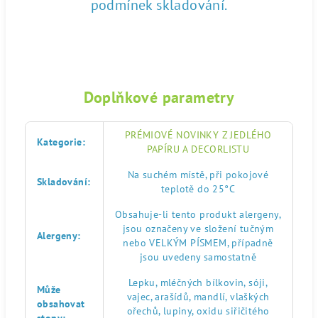
podmínek skladování.
Doplňkové parametry
PRÉMIOVÉ NOVINKY Z JEDLÉHO
Kategorie
:
PAPÍRU A DECORLISTU
Na suchém místě, při pokojové
Skladování
:
teplotě do 25°C
Obsahuje-li tento produkt alergeny,
jsou označeny ve složení tučným
Alergeny
:
nebo VELKÝM PÍSMEM, případně
jsou uvedeny samostatně
Lepku, mléčných bílkovin, sóji,
Může
vajec, arašídů, mandlí, vlaškých
obsahovat
ořechů, lupiny, oxidu siřičitého