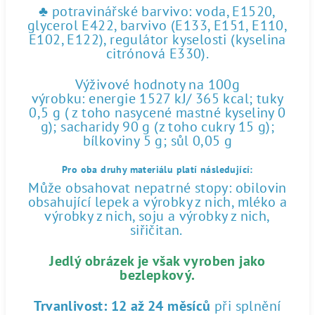
♣ potravinářské barvivo: voda, E1520,
glycerol E422, barvivo (E133, E151, E110,
E102, E122), regulátor kyselosti (kyselina
citrónová E330).
Výživové hodnoty na 100g
výrobku: energie 1527 kJ/ 365 kcal; tuky
0,5 g ( z toho nasycené mastné kyseliny 0
g); sacharidy 90 g (z toho cukry 15 g);
bílkoviny 5 g; sůl 0,05 g
Pro oba druhy materiálu platí následující:
Může obsahovat nepatrné stopy: obilovin
obsahující lepek a výrobky z nich, mléko a
výrobky z nich, soju a výrobky z nich,
siřičitan.
Jedlý obrázek je však vyroben jako
bezlepkový.
Trvanlivost:
12 až 24 měsíců
při splnění