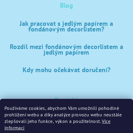
Blog
Jak pracovat s jedlým papírem a
fondánovým decorlistem?
Rozdíl mezi fondánovým decorlistem a
jedlým papírem
Kdy mohu očekávat doručení?
Kontakt
Používáme cookies, abychom Vám umožnili pohodlné
sklad
@
sladke-potreby.cz
prohlížení webu a díky analýze provozu webu neustále
+420 797728283
zlepšovali jeho funkce, výkon a použitelnost.
Více
informací