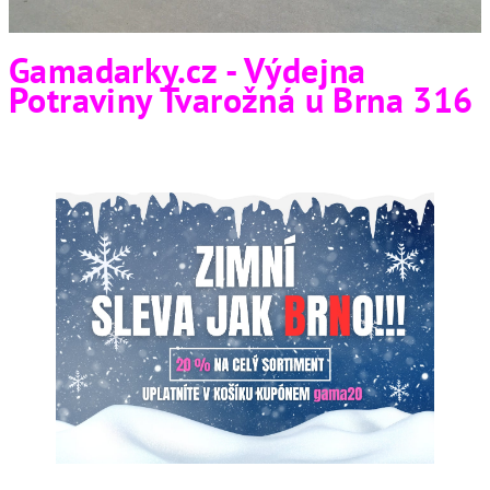
Gamadarky.cz - Výdejna
Potraviny Tvarožná u Brna 316