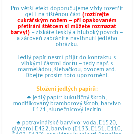
Pro větší efekt doporučujeme vždy rozetřít
gel i na tištěnou část
(roztírejte
cukrářským nožem – při opakovaném
přetírání štětcem si můžete rozmazat
barvy!)
– získáte lesklý a hluboký povrch –
a zároveň zabráníte navlhnutí jedlého
obrázku.
Jedlý papír nesmí přijít do kontaktu s
vlhkými částmi dortu – tedy např. s
marmeládou, šlehačkou, ovocem atd.
Dbejte prosím toto upozornění.
Složení jedlých papírů:
♣ jedlý papír: kukuřičný škrob,
modifikovaný bramborový škrob, barvivo
E171, slunečnicový lecitin
♣ potravinářské barvivo: voda, E1520,
glycerol E422, barvivo (E133, E151, E110,