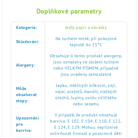
Doplňkové parametry
Kategorie
:
Jedlý papír a obrázky
Na suchém místě, při pokojové
Skladování
:
teplotě do 25°C
Obsahuje-li tento produkt alergeny,
jsou označeny ve složení tučným
Alergeny
:
nebo VELKÝM PÍSMEM, případně
jsou uvedeny samostatně
Lepku, mléčných bílkovin, sóji,
Může
vajec, arašídů, mandlí, vlaškých
obsahovat
ořechů, lupiny, oxidu siřičitého
stopy
:
nebo sezamu
V případě, že produkt obsahuje
Upozornění
barviva: E 102, E 104, E 110, E 122,
pro
E 124, E 129. Mohou nepříznivě
barviva
:
ovlivňovat činnost a pozornost dětí