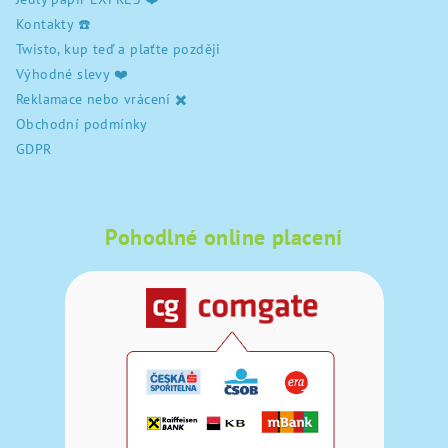
Kontakty ☎️
Twisto, kup teď a plaťte později
Výhodné slevy ❤️
Reklamace nebo vrácení ✖️
Obchodní podmínky
GDPR
Pohodlné online placení