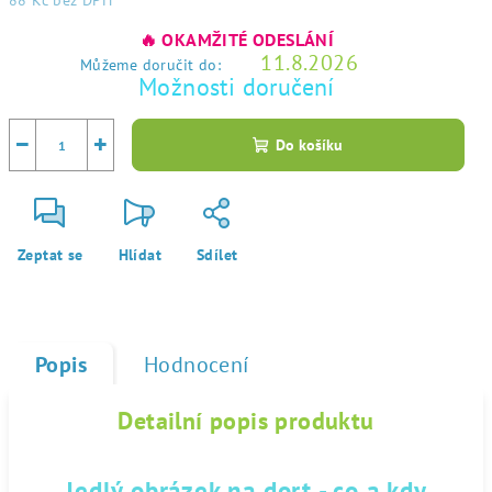
88 Kč
bez DPH
Měrná
🔥 OKAMŽITÉ ODESLÁNÍ
cena:
11.8.2026
Můžeme doručit do:
Možnosti doručení
−
+
Do košíku
Zeptat se
Hlídat
Sdílet
Popis
Hodnocení
Detailní popis produktu
Jedlý obrázek na dort - co a kdy