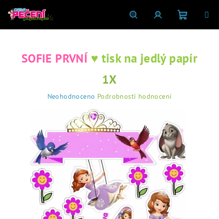
Přejít
na
obsah
Nákupní
Hledat
Přihlášení
♥ tisk na jedlý papír
SOFIE PRVNÍ
košík
1X
Průměrné
Neohodnoceno
Podrobnosti hodnocení
hodnocení
produktu
je
0,0
z
5
hvězdiček.