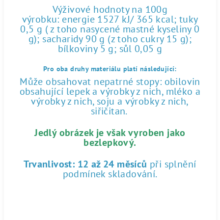
Výživové hodnoty na 100g
výrobku: energie 1527 kJ/ 365 kcal; tuky
0,5 g ( z toho nasycené mastné kyseliny 0
g); sacharidy 90 g (z toho cukry 15 g);
bílkoviny 5 g; sůl 0,05 g
Pro oba druhy materiálu platí následující:
Může obsahovat nepatrné stopy: obilovin
obsahující lepek a výrobky z nich, mléko a
výrobky z nich, soju a výrobky z nich,
siřičitan.
Jedlý obrázek je však vyroben jako
bezlepkový.
Trvanlivost:
12 až 24 měsíců
při splnění
podmínek skladování.