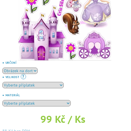
● URČENÍ
?
● VELIKOST
● MATERIÁL
99 Kč
/ Ks