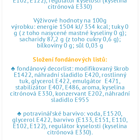
E102, E122), regulátor kyselosti (kyselina
citrónová E330)
Výživové hodnoty na 100g
výrobku: energie 1504 kJ/ 354 kcal; tuky 0
g ( z toho nasycené mastné kyseliny 0 g);
sacharidy 87,2 g (z toho cukry 0,6 g);
bílkoviny 0 g; sůl 0,03 g
Složení fondánových listů:
♣ fondánový decorlist: modifikovaný škrob
E1422, náhradní sladidlo E420, rostlinný
tuk, glycerol E422, emulgátor E471,
stabilizátor E407, E486, aroma, kyselina
citrónová E330, konzervant E202, náhradní
sladidlo E955
♣ potravinářské barvivo: voda, E1520,
glycerol E422, barvivo (E133, E151, E110,
E102, E122), regulátor kyselosti (kyselina
citrónová E330).