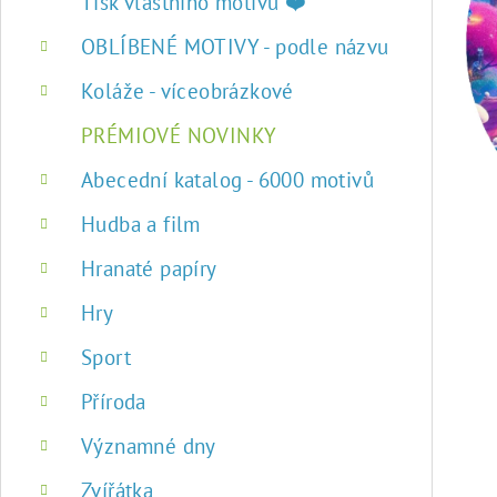
r
Tisk vlastního motivu ❤️
a
OBLÍBENÉ MOTIVY - podle názvu
n
Koláže - víceobrázkové
n
PRÉMIOVÉ NOVINKY
í
Abecední katalog - 6000 motivů
p
Hudba a film
a
Hranaté papíry
n
Hry
e
Sport
l
Příroda
Významné dny
Zvířátka