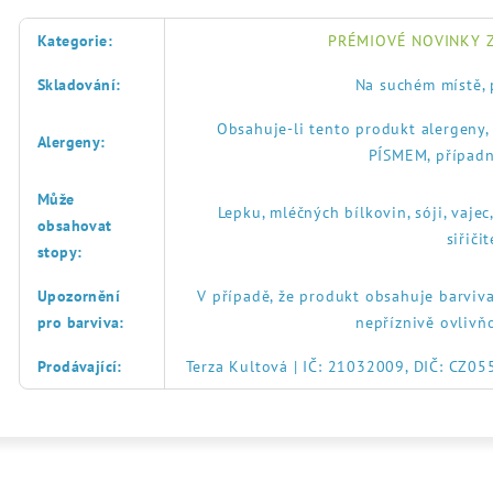
Kategorie
:
PRÉMIOVÉ NOVINKY Z
Skladování
:
Na suchém místě, 
Obsahuje-li tento produkt alergeny
Alergeny
:
PÍSMEM, případn
Může
Lepku, mléčných bílkovin, sóji, vajec
obsahovat
siřič
stopy
:
Upozornění
V případě, že produkt obsahuje barviva
pro barviva
:
nepříznivě ovlivň
Prodávající
:
Terza Kultová | IČ: 21032009, DIČ: CZ0