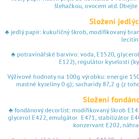
šlehačkou, ovocem atd. Dbejte
Složení jedlýc
♣ jedlý papír: kukuřičný škrob, modifikovaný br
lecitin
♣ potravinářské barvivo: voda, E1520, glycero
E122), regulátor kyselosti (k
Výživové hodnoty na 100g výrobku: energie 1504
mastné kyseliny 0 g); sacharidy 87,2 g (z toho
Složení fondáno
♣ fondánový decorlist: modifikovaný škrob E142
glycerol E422, emulgátor E471, stabilizátor E4
konzervant E202, náhra