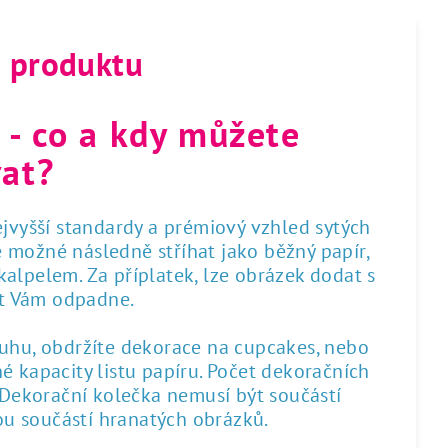
s produktu
 - co a kdy můžete
at?
nejvyšší standardy a prémiový vzhled sytých
 je možné následně stříhat jako běžný papír,
alpelem. Za příplatek, lze obrázek dodat s
st Vám odpadne.
ruhu, obdržíte dekorace na cupcakes, nebo
é kapacity listu papíru. Počet dekoračních
. Dekorační kolečka nemusí být součástí
sou součástí hranatých obrázků.