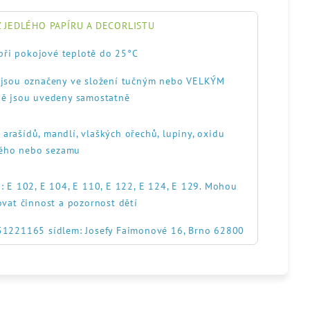
 JEDLÉHO PAPÍRU A DECORLISTU
při pokojové teplotě do 25°C
, jsou označeny ve složení tučným nebo VELKÝM
ě jsou uvedeny samostatně
, arašídů, mandlí, vlaškých ořechů, lupiny, oxidu
itého nebo sezamu
: E 102, E 104, E 110, E 122, E 124, E 129. Mohou
ovat činnost a pozornost dětí
551221165 sídlem: Josefy Faimonové 16, Brno 62800