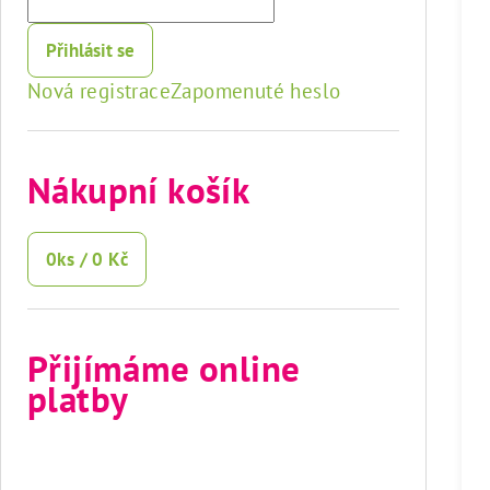
Přihlásit se
Nová registrace
Zapomenuté heslo
Nákupní košík
0
ks /
0 Kč
Přijímáme online
platby