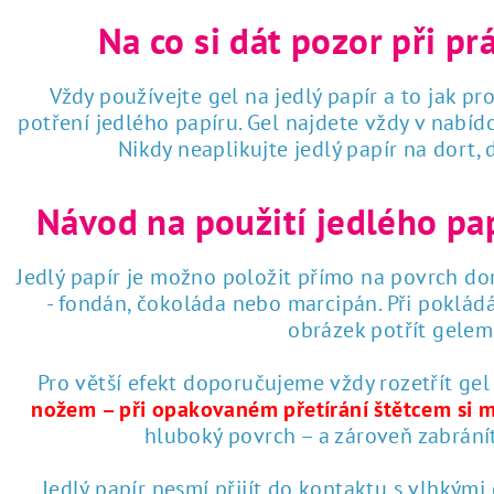
Na co si dát pozor při pr
Vždy používejte gel na jedlý papír a to jak pro
potření jedlého papíru. Gel najdete vždy v nabí
Nikdy neaplikujte jedlý papír na dort,
Návod na použití jedlého pa
Jedlý papír je možno položit přímo na povrch dor
- fondán, čokoláda nebo marcipán. Při poklád
obrázek potřít gelem 
Pro větší efekt doporučujeme vždy rozetřít gel
nožem – při opakovaném přetírání štětcem si 
hluboký povrch – a zároveň zabrání
Jedlý papír nesmí přijít do kontaktu s vlhkými