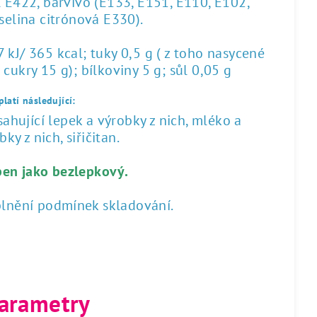
l E422, barvivo (E133, E151, E110, E102,
yselina citrónová E330).
kJ/ 365 kcal; tuky 0,5 g ( z toho nasycené
 cukry 15 g); bílkoviny 5 g; sůl 0,05 g
latí následující:
hující lepek a výrobky z nich, mléko a
ky z nich, siřičitan.
ben jako bezlepkový.
plnění podmínek skladování.
arametry