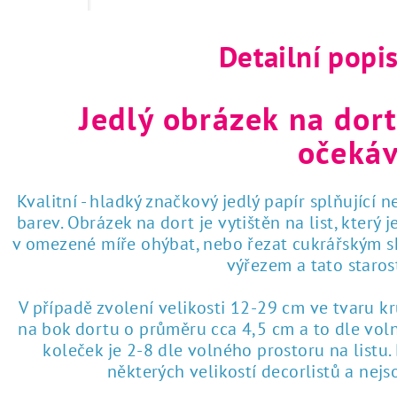
 tisk na jedlý papír
Detailní popi
Jedlý obrázek na dort
očekáv
Kvalitní - hladký značkový jedlý papír splňující 
barev. Obrázek na dort je vytištěn na list, který
v omezené míře ohýbat, nebo řezat cukrářským sk
výřezem a tato staro
V případě zvolení velikosti 12-29 cm ve tvaru k
na bok dortu o průměru cca 4,5 cm a to dle voln
koleček je 2-8 dle volného prostoru na listu
některých velikostí decorlistů a nej