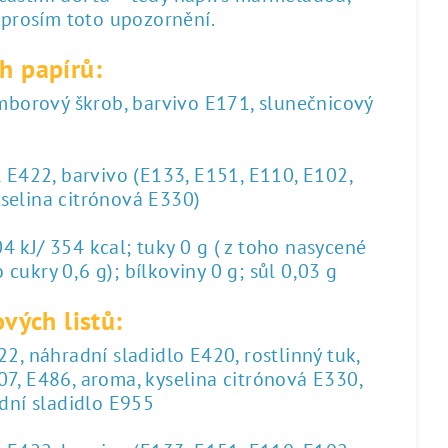
 prosím toto upozornění.
h papírů:
amborový škrob, barvivo E171, slunečnicový
l E422, barvivo (E133, E151, E110, E102,
yselina citrónová E330)
 kJ/ 354 kcal; tuky 0 g ( z toho nasycené
 cukry 0,6 g); bílkoviny 0 g; sůl 0,03 g
vých listů:
2, náhradní sladidlo E420, rostlinný tuk,
07, E486, aroma, kyselina citrónová E330,
dní sladidlo E955