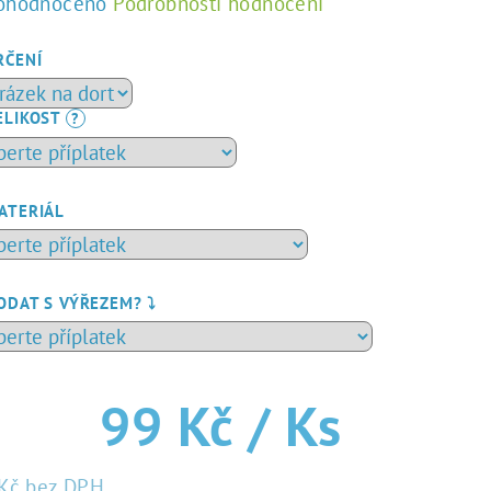
ůměrné
ohodnoceno
Podrobnosti hodnocení
dnocení
duktu
RČENÍ
ELIKOST
?
zdiček.
ATERIÁL
ODAT S VÝŘEZEM? ⤵️
99 Kč
/ Ks
Kč
bez DPH