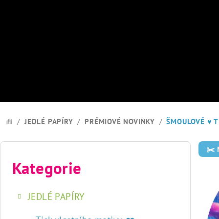
Přejít
na
obsah
/
JEDLÉ PAPÍRY
/
PRÉMIOVÉ NOVINKY
/
ŠMOULOVÉ
♥ T
DOMŮ
P
✂️
o
Kategorie
Přeskočit
kategorie
s
JEDLÉ PAPÍRY
t