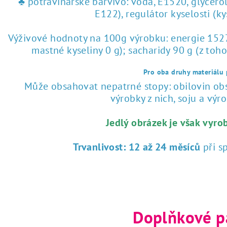
♣ potravinářské barvivo: voda, E1520, glycero
E122), regulátor kyselosti (k
Výživové hodnoty na 100g výrobku: energie 1527 
mastné kyseliny 0 g); sacharidy 90 g (z toho
Pro oba druhy materiálu p
Může obsahovat nepatrné stopy: obilovin obsa
výrobky z nich, soju a výrob
Jedlý obrázek je však vyro
Trvanlivost:
12 až 24 měsíců
při s
Doplňkové p