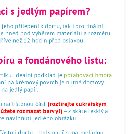
áci s jedlým papírem?
 jeho přilepení k dortu, tak i pro finální
dce hned pod výběrem materiálu a rozměru.
 dříve než 12 hodin před oslavou.
píru a fondánového listu:
tíku. Ideální podklad je
potahovací hmota
ání na krémový povrch je nutné dortový
na jedlý papír.
 i na tištěnou část
(roztírejte cukrářským
můžete rozmazat barvy!)
– získáte lesklý a
te navlhnutí jedlého obrázku.
 částmi dortu – tedy např. s marmeládou,