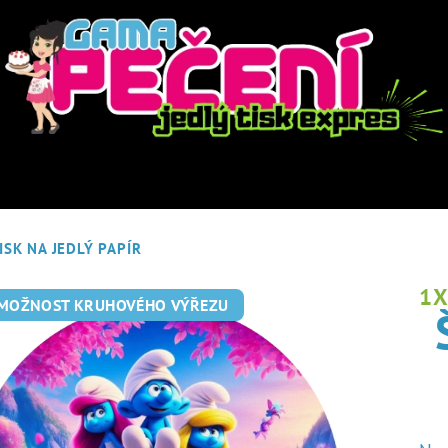
ISK NA JEDLÝ PAPÍR
1
 MOŽNOST KRUHOVÉHO VÝŘEZU