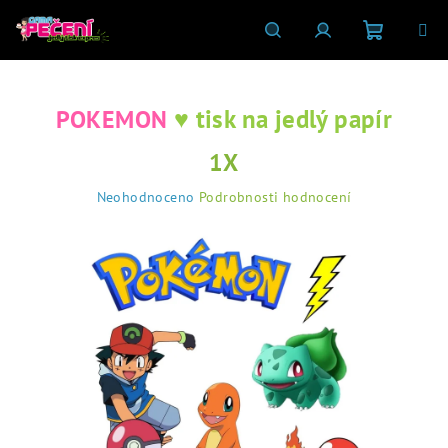
Přejít
na
obsah
Nákupní
Hledat
Přihlášení
♥ tisk na jedlý papír
POKEMON
košík
1X
Průměrné
Neohodnoceno
Podrobnosti hodnocení
hodnocení
produktu
je
0,0
z
5
hvězdiček.