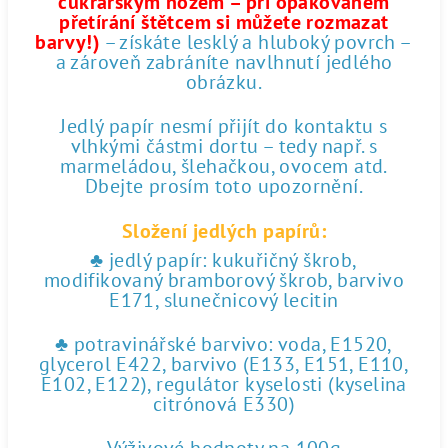
cukrářským nožem – při opakovaném
přetírání štětcem si můžete rozmazat
barvy!)
– získáte lesklý a hluboký povrch –
a zároveň zabráníte navlhnutí jedlého
obrázku.
Jedlý papír nesmí přijít do kontaktu s
vlhkými částmi dortu – tedy např. s
marmeládou, šlehačkou, ovocem atd.
Dbejte prosím toto upozornění.
Složení jedlých papírů:
♣ jedlý papír: kukuřičný škrob,
modifikovaný bramborový škrob, barvivo
E171, slunečnicový lecitin
♣ potravinářské barvivo: voda, E1520,
glycerol E422, barvivo (E133, E151, E110,
E102, E122), regulátor kyselosti (kyselina
citrónová E330)