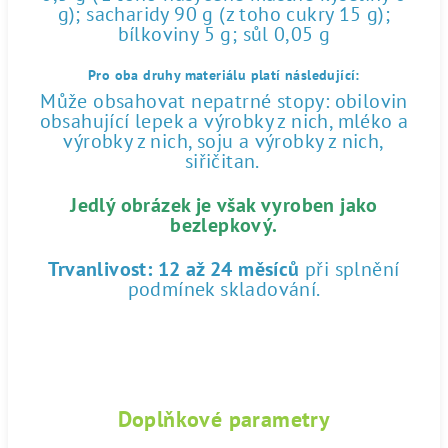
g); sacharidy 90 g (z toho cukry 15 g);
bílkoviny 5 g; sůl 0,05 g
Pro oba druhy materiálu platí následující:
Může obsahovat nepatrné stopy: obilovin
obsahující lepek a výrobky z nich, mléko a
výrobky z nich, soju a výrobky z nich,
siřičitan.
Jedlý obrázek je však vyroben jako
bezlepkový.
Trvanlivost:
12 až 24 měsíců
při splnění
podmínek skladování.
Doplňkové parametry