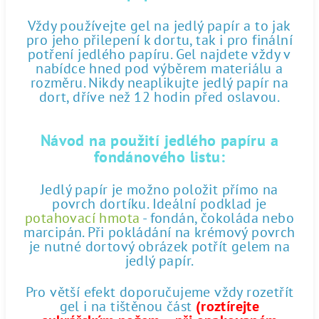
Vždy používejte gel na jedlý papír a to jak
pro jeho přilepení k dortu, tak i pro finální
potření jedlého papíru. Gel najdete vždy v
nabídce hned pod výběrem materiálu a
rozměru. Nikdy neaplikujte jedlý papír na
dort, dříve než 12 hodin před oslavou.
Návod na použití jedlého papíru a
fondánového listu:
Jedlý papír je možno položit přímo na
povrch dortíku. Ideální podklad je
potahovací hmota
- fondán, čokoláda nebo
marcipán. Při pokládání na krémový povrch
je nutné dortový obrázek potřít gelem na
jedlý papír.
Pro větší efekt doporučujeme vždy rozetřít
gel i na tištěnou část
(roztírejte