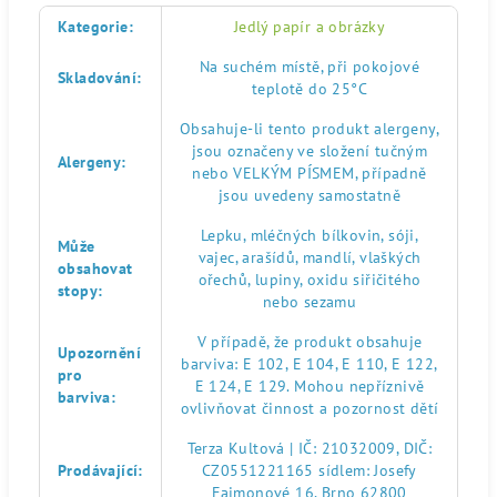
Kategorie
:
Jedlý papír a obrázky
Na suchém místě, při pokojové
Skladování
:
teplotě do 25°C
Obsahuje-li tento produkt alergeny,
jsou označeny ve složení tučným
Alergeny
:
nebo VELKÝM PÍSMEM, případně
jsou uvedeny samostatně
Lepku, mléčných bílkovin, sóji,
Může
vajec, arašídů, mandlí, vlaškých
obsahovat
ořechů, lupiny, oxidu siřičitého
stopy
:
nebo sezamu
V případě, že produkt obsahuje
Upozornění
barviva: E 102, E 104, E 110, E 122,
pro
E 124, E 129. Mohou nepříznivě
barviva
:
ovlivňovat činnost a pozornost dětí
Terza Kultová | IČ: 21032009, DIČ:
Prodávající
:
CZ0551221165 sídlem: Josefy
Faimonové 16, Brno 62800