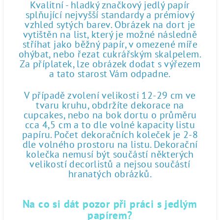
Kvalitní - hladký značkový jedlý papír
splňující nejvyšší standardy a prémiový
vzhled sytých barev. Obrázek na dort je
vytištěn na list, který je možné následně
stříhat jako běžný papír, v omezené míře
ohýbat, nebo řezat cukrářským skalpelem.
Za příplatek, lze obrázek dodat s výřezem
a tato starost Vám odpadne.
V případě zvolení velikosti 12-29 cm ve
tvaru kruhu, obdržíte dekorace na
cupcakes, nebo na bok dortu o průměru
cca 4,5 cm a to dle volné kapacity listu
papíru. Počet dekoračních koleček je 2-8
dle volného prostoru na listu. Dekorační
kolečka nemusí být součástí některých
velikostí decorlistů a nejsou součástí
hranatých obrázků.
Na co si dát pozor při práci s jedlým
papírem?