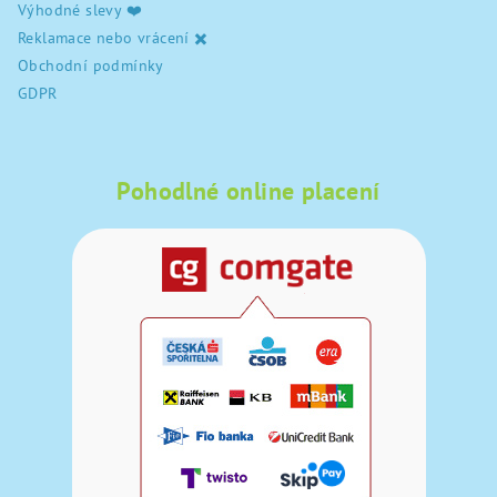
Výhodné slevy ❤️
Reklamace nebo vrácení ✖️
Obchodní podmínky
GDPR
Pohodlné online placení