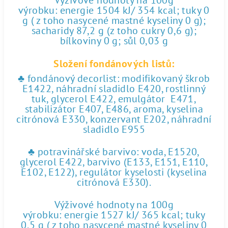
Výživové hodnoty na 100g
výrobku: energie 1504 kJ/ 354 kcal; tuky 0
g ( z toho nasycené mastné kyseliny 0 g);
sacharidy 87,2 g (z toho cukry 0,6 g);
bílkoviny 0 g; sůl 0,03 g
Složení fondánových listů:
♣ fondánový decorlist: modifikovaný škrob
E1422, náhradní sladidlo E420, rostlinný
tuk, glycerol E422, emulgátor E471,
stabilizátor E407, E486, aroma, kyselina
citrónová E330, konzervant E202, náhradní
sladidlo E955
♣ potravinářské barvivo: voda, E1520,
glycerol E422, barvivo (E133, E151, E110,
E102, E122), regulátor kyselosti (kyselina
citrónová E330).
Výživové hodnoty na 100g
výrobku: energie 1527 kJ/ 365 kcal; tuky
0,5 g ( z toho nasycené mastné kyseliny 0