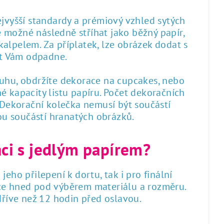
nejvyšší standardy a prémiový vzhled sytých
 je možné následně stříhat jako běžný papír,
alpelem. Za příplatek, lze obrázek dodat s
st Vám odpadne.
ruhu, obdržíte dekorace na cupcakes, nebo
é kapacity listu papíru. Počet dekoračních
. Dekorační kolečka nemusí být součástí
sou součástí hranatých obrázků.
áci s jedlým papírem?
 jeho přilepení k dortu, tak i pro finální
dce hned pod výběrem materiálu a rozměru.
 dříve než 12 hodin před oslavou.