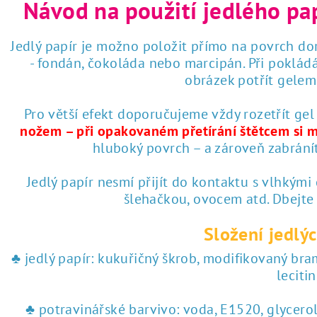
Návod na použití jedlého pa
Jedlý papír je možno položit přímo na povrch dor
- fondán, čokoláda nebo marcipán. Při poklád
obrázek potřít gelem 
Pro větší efekt doporučujeme vždy rozetřít gel
nožem – při opakovaném přetírání štětcem si 
hluboký povrch – a zároveň zabrání
Jedlý papír nesmí přijít do kontaktu s vlhkými
šlehačkou, ovocem atd. Dbejte
Složení jedlýc
♣ jedlý papír: kukuřičný škrob, modifikovaný br
lecitin
♣ potravinářské barvivo: voda, E1520, glycero