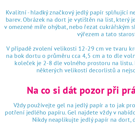
 tisk na jedlý papír
Kvalitní - hladký značkový jedlý papír splňující 
barev. Obrázek na dort je vytištěn na list, který
v omezené míře ohýbat, nebo řezat cukrářským sk
výřezem a tato staro
V případě zvolení velikosti 12-29 cm ve tvaru k
na bok dortu o průměru cca 4,5 cm a to dle voln
koleček je 2-8 dle volného prostoru na listu
některých velikostí decorlistů a nej
Na co si dát pozor při pr
Vždy používejte gel na jedlý papír a to jak pro
potření jedlého papíru. Gel najdete vždy v nabí
Nikdy neaplikujte jedlý papír na dort,