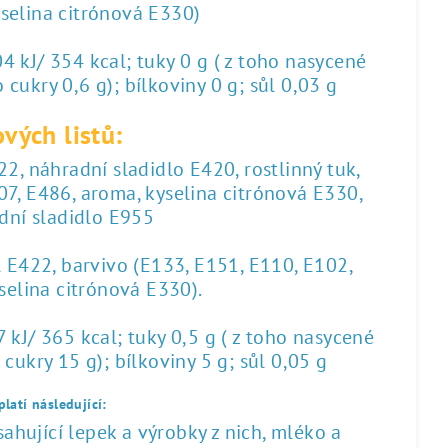
yselina citrónová E330)
 kJ/ 354 kcal; tuky 0 g ( z toho nasycené
 cukry 0,6 g); bílkoviny 0 g; sůl 0,03 g
vých listů:
2, náhradní sladidlo E420, rostlinný tuk,
07, E486, aroma, kyselina citrónová E330,
dní sladidlo E955
l E422, barvivo (E133, E151, E110, E102,
yselina citrónová E330).
kJ/ 365 kcal; tuky 0,5 g ( z toho nasycené
 cukry 15 g); bílkoviny 5 g; sůl 0,05 g
latí následující:
hující lepek a výrobky z nich, mléko a