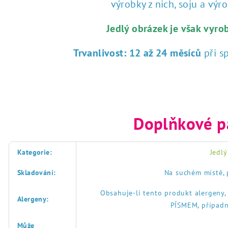
výrobky z nich, soju a výrob
Jedlý obrázek je však vyro
Trvanlivost:
12 až 24 měsíců
při s
Doplňkové p
Kategorie
:
Jedlý
Skladování
:
Na suchém místě, 
Obsahuje-li tento produkt alergeny
Alergeny
:
PÍSMEM, případn
Může