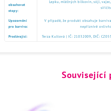
Lepku, mléčných bílkovin, sóji, vajec
obsahovat
siřič
stopy
:
Upozornění
V případě, že produkt obsahuje barviva
pro barviva
:
nepříznivě ovlivň
Prodávající
:
Terza Kultová | IČ: 21032009, DIČ: CZ0
Související