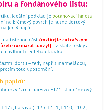
píru a fondánového listu:
tíku. Ideální podklad je
potahovací hmota
ání na krémový povrch je nutné dortový
na jedlý papír.
 i na tištěnou část
(roztírejte cukrářským
můžete rozmazat barvy!)
– získáte lesklý a
te navlhnutí jedlého obrázku.
 částmi dortu – tedy např. s marmeládou,
 prosím toto upozornění.
h papírů:
amborový škrob, barvivo E171, slunečnicový
l E422, barvivo (E133, E151, E110, E102,