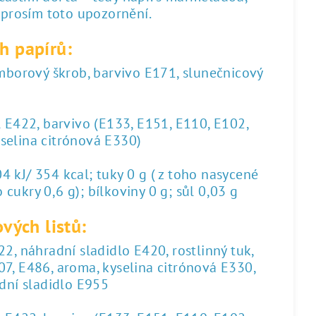
 prosím toto upozornění.
h papírů:
amborový škrob, barvivo E171, slunečnicový
l E422, barvivo (E133, E151, E110, E102,
yselina citrónová E330)
 kJ/ 354 kcal; tuky 0 g ( z toho nasycené
 cukry 0,6 g); bílkoviny 0 g; sůl 0,03 g
vých listů:
2, náhradní sladidlo E420, rostlinný tuk,
07, E486, aroma, kyselina citrónová E330,
dní sladidlo E955