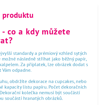
s produktu
 - co a kdy můžete
at?
nejvyšší standardy a prémiový vzhled sytých
 je možné následně stříhat jako běžný papír,
alpelem. Za příplatek, lze obrázek dodat s
st Vám odpadne.
ruhu, obdržíte dekorace na cupcakes, nebo
é kapacity listu papíru. Počet dekoračních
. Dekorační kolečka nemusí být součástí
sou součástí hranatých obrázků.