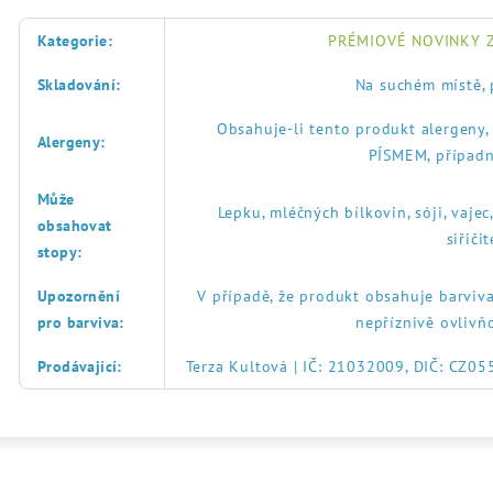
Kategorie
:
PRÉMIOVÉ NOVINKY Z
Skladování
:
Na suchém místě, 
Obsahuje-li tento produkt alergeny
Alergeny
:
PÍSMEM, případn
Může
Lepku, mléčných bílkovin, sóji, vajec
obsahovat
siřič
stopy
:
Upozornění
V případě, že produkt obsahuje barviva
pro barviva
:
nepříznivě ovlivň
Prodávající
:
Terza Kultová | IČ: 21032009, DIČ: CZ0