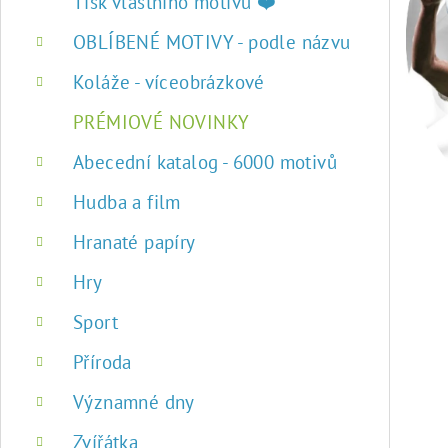
r
Tisk vlastního motivu ❤️
a
OBLÍBENÉ MOTIVY - podle názvu
n
Koláže - víceobrázkové
n
PRÉMIOVÉ NOVINKY
í
Abecední katalog - 6000 motivů
p
Hudba a film
a
Hranaté papíry
n
Hry
e
Sport
l
Příroda
Významné dny
Zvířátka