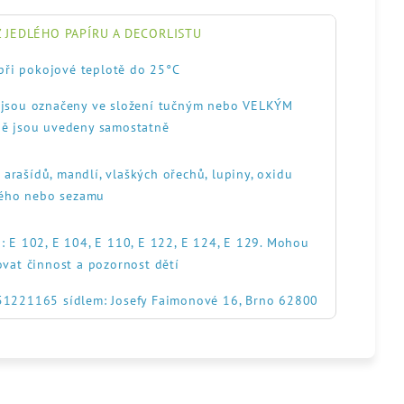
 JEDLÉHO PAPÍRU A DECORLISTU
při pokojové teplotě do 25°C
, jsou označeny ve složení tučným nebo VELKÝM
ě jsou uvedeny samostatně
, arašídů, mandlí, vlaškých ořechů, lupiny, oxidu
itého nebo sezamu
: E 102, E 104, E 110, E 122, E 124, E 129. Mohou
ovat činnost a pozornost dětí
551221165 sídlem: Josefy Faimonové 16, Brno 62800