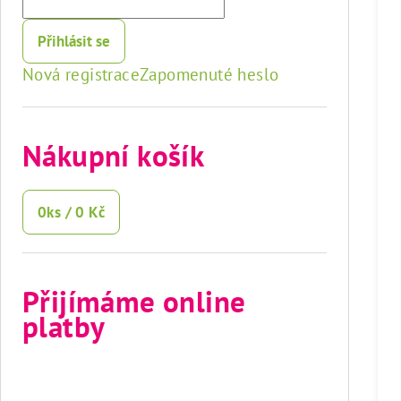
Přihlásit se
Nová registrace
Zapomenuté heslo
Nákupní košík
0
ks /
0 Kč
Přijímáme online
platby