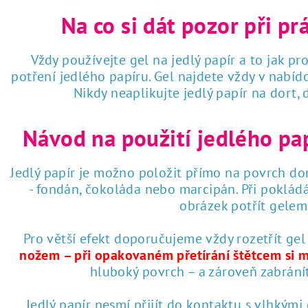
Na co si dát pozor při pr
Vždy používejte gel na jedlý papír a to jak pro
potření jedlého papíru. Gel najdete vždy v nabí
Nikdy neaplikujte jedlý papír na dort,
Návod na použití jedlého pa
Jedlý papír je možno položit přímo na povrch dor
- fondán, čokoláda nebo marcipán. Při poklád
obrázek potřít gelem 
Pro větší efekt doporučujeme vždy rozetřít gel
nožem – při opakovaném přetírání štětcem si 
hluboký povrch – a zároveň zabrání
Jedlý papír nesmí přijít do kontaktu s vlhkými