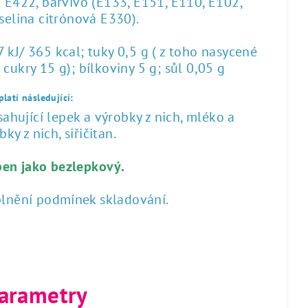
l E422, barvivo (E133, E151, E110, E102,
yselina citrónová E330).
kJ/ 365 kcal; tuky 0,5 g ( z toho nasycené
 cukry 15 g); bílkoviny 5 g; sůl 0,05 g
latí následující:
hující lepek a výrobky z nich, mléko a
ky z nich, siřičitan.
ben jako bezlepkový.
plnění podmínek skladování.
arametry