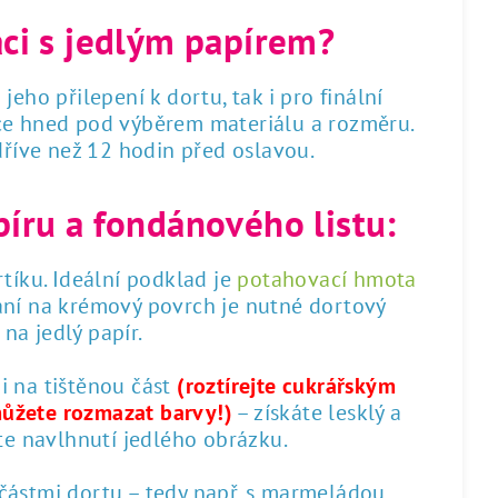
áci s jedlým papírem?
 jeho přilepení k dortu, tak i pro finální
dce hned pod výběrem materiálu a rozměru.
 dříve než 12 hodin před oslavou.
píru a fondánového listu:
tíku. Ideální podklad je
potahovací hmota
ání na krémový povrch je nutné dortový
na jedlý papír.
 i na tištěnou část
(roztírejte cukrářským
můžete rozmazat barvy!)
– získáte lesklý a
te navlhnutí jedlého obrázku.
 částmi dortu – tedy např. s marmeládou,