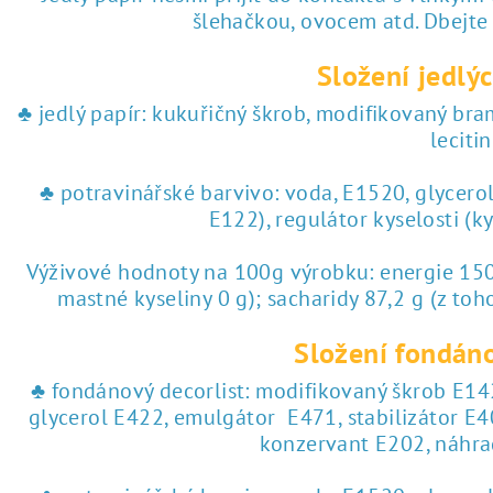
šlehačkou, ovocem atd. Dbejte
Složení jedlýc
♣ jedlý papír: kukuřičný škrob, modifikovaný br
lecitin
♣ potravinářské barvivo: voda, E1520, glycero
E122), regulátor kyselosti (k
Výživové hodnoty na 100g výrobku: energie 1504
mastné kyseliny 0 g); sacharidy 87,2 g (z toho
Složení fondáno
♣ fondánový decorlist: modifikovaný škrob E142
glycerol E422, emulgátor E471, stabilizátor E4
konzervant E202, náhra