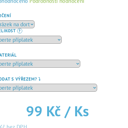
ůměrné
ohodnoceno
Podrobnosti hodnocení
dnocení
duktu
RČENÍ
ELIKOST
?
zdiček.
ATERIÁL
ODAT S VÝŘEZEM? ⤵️
99 Kč
/ Ks
Kč
bez DPH