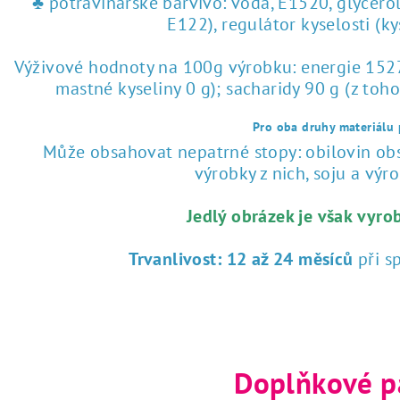
♣ potravinářské barvivo: voda, E1520, glycero
E122), regulátor kyselosti (k
Výživové hodnoty na 100g výrobku: energie 1527 
mastné kyseliny 0 g); sacharidy 90 g (z toho
Pro oba druhy materiálu p
Může obsahovat nepatrné stopy: obilovin obsa
výrobky z nich, soju a výrob
Jedlý obrázek je však vyro
Trvanlivost:
12 až 24 měsíců
při s
Doplňkové p