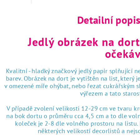
 tisk na jedlý papír
Detailní popi
Jedlý obrázek na dort
očekáv
Kvalitní - hladký značkový jedlý papír splňující 
barev. Obrázek na dort je vytištěn na list, který
v omezené míře ohýbat, nebo řezat cukrářským sk
výřezem a tato staro
V případě zvolení velikosti 12-29 cm ve tvaru k
na bok dortu o průměru cca 4,5 cm a to dle voln
koleček je 2-8 dle volného prostoru na listu
některých velikostí decorlistů a nej