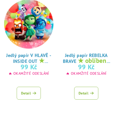
Jedlý papír V HLAVĚ -
Jedlý papír REBELKA
★
★ oblíbený
INSIDE OUT
BRAVE
oblíbený tisk na
tisk na jedlý
99 Kč
99 Kč
jedlý papír
papír
🔥 OKAMŽITÉ ODESLÁNÍ
🔥 OKAMŽITÉ ODESLÁNÍ
Detail
Detail