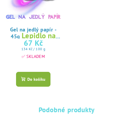
Gel na jedlý papír -
Lepidlo na
45g
jedlý papír
67 Kč
Měrná
134 Kč / 100 g
cena:
✅ SKLADEM
Průměrné
hodnocení
produktu
Do košíku
je
5,0
z
5
hvězdiček.
Podobné produkty