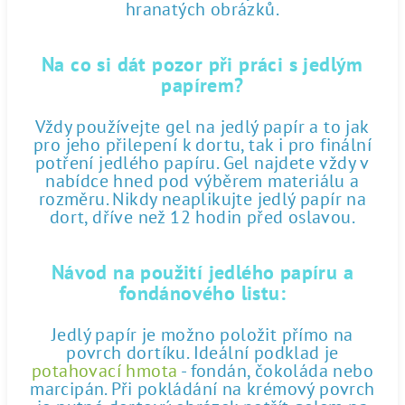
hranatých obrázků.
Na co si dát pozor při práci s jedlým
papírem?
Vždy používejte gel na jedlý papír a to jak
pro jeho přilepení k dortu, tak i pro finální
potření jedlého papíru. Gel najdete vždy v
nabídce hned pod výběrem materiálu a
rozměru. Nikdy neaplikujte jedlý papír na
dort, dříve než 12 hodin před oslavou.
Návod na použití jedlého papíru a
fondánového listu:
Jedlý papír je možno položit přímo na
povrch dortíku. Ideální podklad je
potahovací hmota
- fondán, čokoláda nebo
marcipán. Při pokládání na krémový povrch