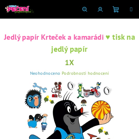
Přejít
na
obsah
Nákupní
Hledat
Přihlášení
♥ tisk na
Jedlý papír Krteček a kamarádi
košík
jedlý papír
1X
Průměrné
Neohodnoceno
Podrobnosti hodnocení
hodnocení
produktu
je
0,0
z
5
hvězdiček.