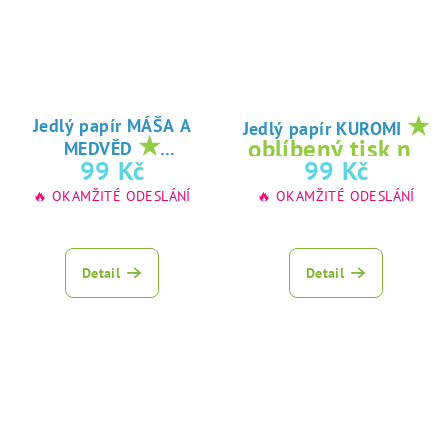
★
Jedlý papír MÁŠA A
Jedlý papír KUROMI
★
oblíbený tisk na
MEDVĚD
oblíbený tisk na
99 Kč
99 Kč
jedlý papír
jedlý papír
🔥 OKAMŽITÉ ODESLÁNÍ
🔥 OKAMŽITÉ ODESLÁNÍ
Detail
Detail