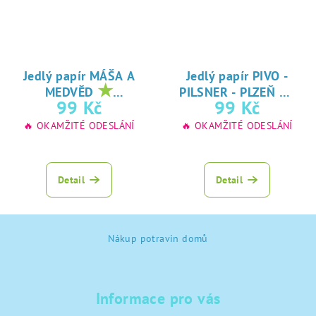
Jedlý papír MÁŠA A
Jedlý papír PIVO -
★
★
MEDVĚD
PILSNER - PLZEŇ
oblíbený tisk na
oblíbený tisk na
99 Kč
99 Kč
jedlý papír
jedlý papír
🔥 OKAMŽITÉ ODESLÁNÍ
🔥 OKAMŽITÉ ODESLÁNÍ
Detail
Detail
Z
Nákup potravin domů
á
p
a
Informace pro vás
t