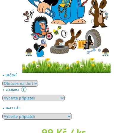
● URČENÍ
?
● VELIKOST
● MATERIÁL
99 Kč
/ ks