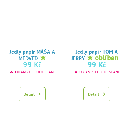
Jedlý papír MÁŠA A
Jedlý papír TOM A
★
★ oblíbený
MEDVĚD
JERRY
oblíbený tisk na
tisk na jedlý
99 Kč
99 Kč
jedlý papír
papír
🔥 OKAMŽITÉ ODESLÁNÍ
🔥 OKAMŽITÉ ODESLÁNÍ
Detail
Detail