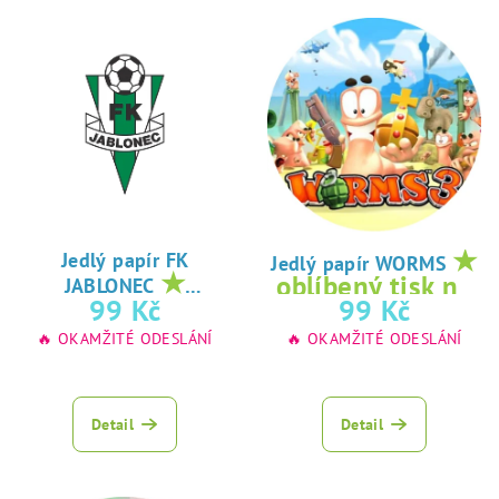
★
Jedlý papír FK
Jedlý papír WORMS
★
oblíbený tisk na
JABLONEC
oblíbený tisk na
99 Kč
99 Kč
jedlý papír
jedlý papír
🔥 OKAMŽITÉ ODESLÁNÍ
🔥 OKAMŽITÉ ODESLÁNÍ
Detail
Detail