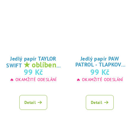
Jedlý papír TAYLOR
Jedlý papír PAW
★ oblíbený
PATROL - TLAPKOVÁ
SWIFT
★
tisk na jedlý
99 Kč
99 Kč
PATROLA
oblíbený tisk na
papír
🔥 OKAMŽITÉ ODESLÁNÍ
🔥 OKAMŽITÉ ODESLÁNÍ
jedlý papír
Detail
Detail