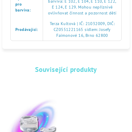
barviva: E 102, E 104, E 110, E 122,
pro
E 124, E 129. Mohou nepříznivě
barviva
:
ovlivňovat činnost a pozornost dětí
Terza Kultová | IČ: 21032009, DIČ:
Prodávající
:
CZ0551221165 sídlem: Josefy
Faimonové 16, Brno 62800
Související produkty