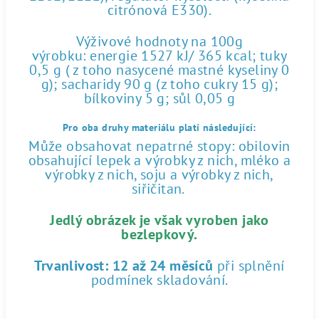
citrónová E330).
Výživové hodnoty na 100g
výrobku: energie 1527 kJ/ 365 kcal; tuky
0,5 g ( z toho nasycené mastné kyseliny 0
g); sacharidy 90 g (z toho cukry 15 g);
bílkoviny 5 g; sůl 0,05 g
Pro oba druhy materiálu platí následující:
Může obsahovat nepatrné stopy: obilovin
obsahující lepek a výrobky z nich, mléko a
výrobky z nich, soju a výrobky z nich,
siřičitan.
Jedlý obrázek je však vyroben jako
bezlepkový.
Trvanlivost:
12 až 24 měsíců
při splnění
podmínek skladování.