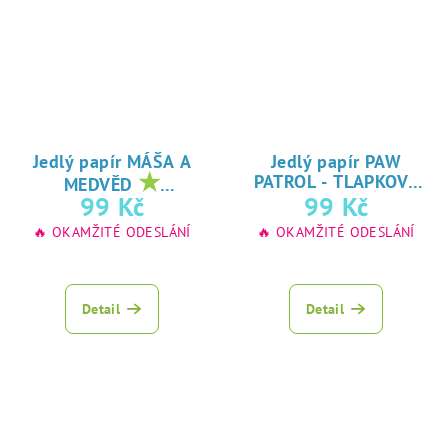
Jedlý papír MÁŠA A
Jedlý papír PAW
★
PATROL - TLAPKOVÁ
MEDVĚD
★
oblíbený tisk na
99 Kč
99 Kč
PATROLA
oblíbený tisk na
jedlý papír
🔥 OKAMŽITÉ ODESLÁNÍ
🔥 OKAMŽITÉ ODESLÁNÍ
jedlý papír
Detail
Detail