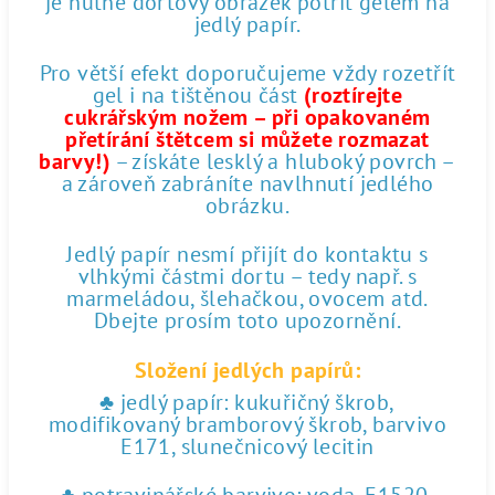
je nutné dortový obrázek potřít gelem na
jedlý papír.
Pro větší efekt doporučujeme vždy rozetřít
gel i na tištěnou část
(roztírejte
cukrářským nožem – při opakovaném
přetírání štětcem si můžete rozmazat
barvy!)
– získáte lesklý a hluboký povrch –
a zároveň zabráníte navlhnutí jedlého
obrázku.
Jedlý papír nesmí přijít do kontaktu s
vlhkými částmi dortu – tedy např. s
marmeládou, šlehačkou, ovocem atd.
Dbejte prosím toto upozornění.
Složení jedlých papírů:
♣ jedlý papír: kukuřičný škrob,
modifikovaný bramborový škrob, barvivo
E171, slunečnicový lecitin