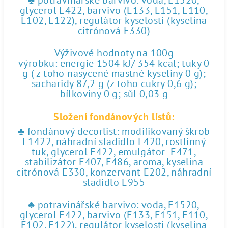
♣ potravinářské barvivo: voda, E1520,
glycerol E422, barvivo (E133, E151, E110,
E102, E122), regulátor kyselosti (kyselina
citrónová E330)
Výživové hodnoty na 100g
výrobku: energie 1504 kJ/ 354 kcal; tuky 0
g ( z toho nasycené mastné kyseliny 0 g);
sacharidy 87,2 g (z toho cukry 0,6 g);
bílkoviny 0 g; sůl 0,03 g
Složení fondánových listů:
♣ fondánový decorlist: modifikovaný škrob
E1422, náhradní sladidlo E420, rostlinný
tuk, glycerol E422, emulgátor E471,
stabilizátor E407, E486, aroma, kyselina
citrónová E330, konzervant E202, náhradní
sladidlo E955
♣ potravinářské barvivo: voda, E1520,
glycerol E422, barvivo (E133, E151, E110,
E102, E122), regulátor kyselosti (kyselina