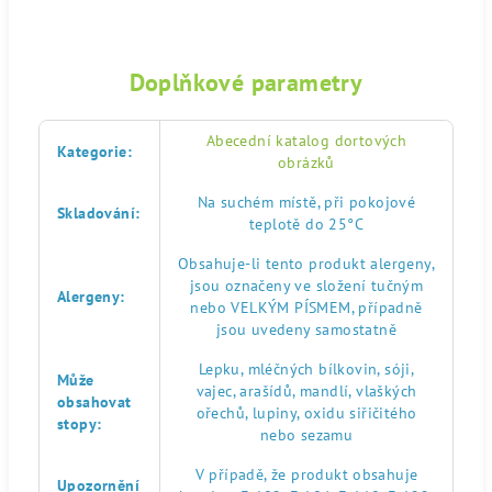
Doplňkové parametry
Abecední katalog dortových
Kategorie
:
obrázků
Na suchém místě, při pokojové
Skladování
:
teplotě do 25°C
Obsahuje-li tento produkt alergeny,
jsou označeny ve složení tučným
Alergeny
:
nebo VELKÝM PÍSMEM, případně
jsou uvedeny samostatně
Lepku, mléčných bílkovin, sóji,
Může
vajec, arašídů, mandlí, vlaškých
obsahovat
ořechů, lupiny, oxidu siřičitého
stopy
:
nebo sezamu
V případě, že produkt obsahuje
Upozornění