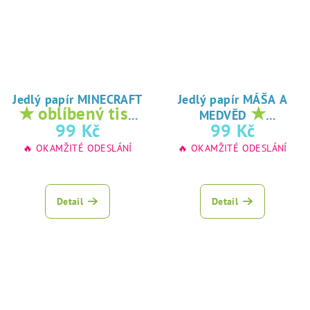
Jedlý papír MINECRAFT
Jedlý papír MÁŠA A
★ oblíbený tisk
★
MEDVĚD
na jedlý papír
oblíbený tisk na
99 Kč
99 Kč
jedlý papír
🔥 OKAMŽITÉ ODESLÁNÍ
🔥 OKAMŽITÉ ODESLÁNÍ
Detail
Detail