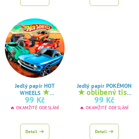
Jedlý papír HOT
Jedlý papír POKÉMON
★
★ oblíbený tisk
WHEELS
oblíbený tisk na
na jedlý papír
99 Kč
99 Kč
jedlý papír
🔥 OKAMŽITÉ ODESLÁNÍ
🔥 OKAMŽITÉ ODESLÁNÍ
Detail
Detail