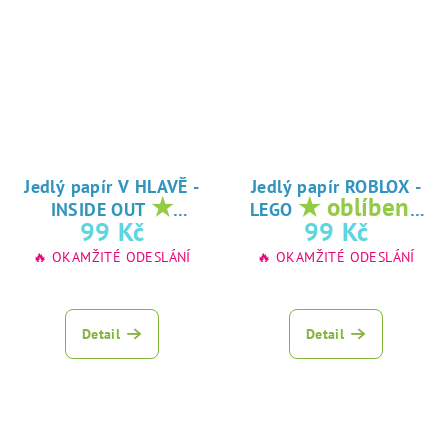
Jedlý papír V HLAVĚ -
Jedlý papír ROBLOX -
★
★ oblíbený
INSIDE OUT
LEGO
oblíbený tisk na
tisk na jedlý
99 Kč
99 Kč
jedlý papír
papír
🔥 OKAMŽITÉ ODESLÁNÍ
🔥 OKAMŽITÉ ODESLÁNÍ
Detail
Detail