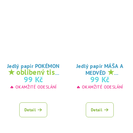
Jedlý papír POKÉMON
Jedlý papír MÁŠA A
★ oblíbený tisk
★
MEDVĚD
na jedlý papír
oblíbený tisk na
99 Kč
99 Kč
jedlý papír
🔥 OKAMŽITÉ ODESLÁNÍ
🔥 OKAMŽITÉ ODESLÁNÍ
Detail
Detail