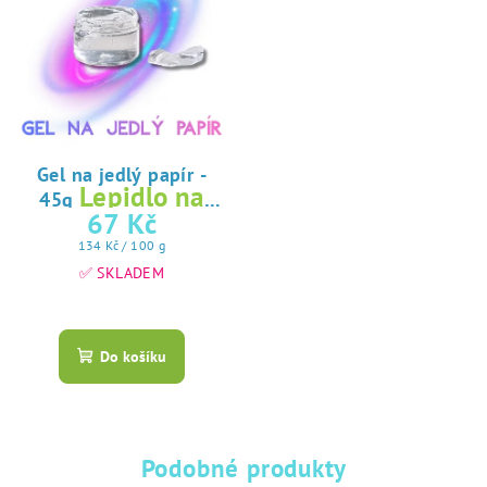
Gel na jedlý papír -
Lepidlo na
45g
jedlý papír
67 Kč
Měrná
134 Kč / 100 g
cena:
✅ SKLADEM
Průměrné
hodnocení
produktu
Do košíku
je
5,0
z
5
hvězdiček.
Podobné produkty