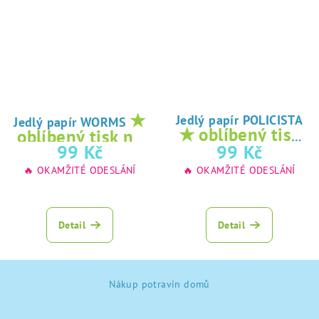
★
Jedlý papír POLICISTA
Jedlý papír WORMS
★ oblíbený tisk
oblíbený tisk na
na jedlý papír
99 Kč
99 Kč
jedlý papír
🔥 OKAMŽITÉ ODESLÁNÍ
🔥 OKAMŽITÉ ODESLÁNÍ
Detail
Detail
Z
Nákup potravin domů
á
p