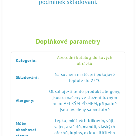
podmínek skladování.
Doplňkové parametry
Abecední katalog dortových
Kategorie
:
obrázků
Na suchém místě, při pokojové
Skladování
:
teplotě do 25°C
Obsahuje-li tento produkt alergeny,
jsou označeny ve složení tučným
Alergeny
:
nebo VELKÝM PÍSMEM, případně
jsou uvedeny samostatně
Lepku, mléčných bílkovin, sóji,
Může
vajec, arašídů, mandlí, vlaškých
obsahovat
ořechů, lupiny, oxidu siřičitého
stopy
: