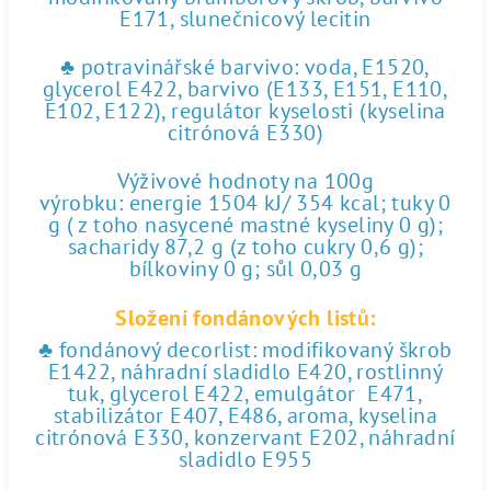
E171, slunečnicový lecitin
♣ potravinářské barvivo: voda, E1520,
glycerol E422, barvivo (E133, E151, E110,
E102, E122), regulátor kyselosti (kyselina
citrónová E330)
Výživové hodnoty na 100g
výrobku: energie 1504 kJ/ 354 kcal; tuky 0
g ( z toho nasycené mastné kyseliny 0 g);
sacharidy 87,2 g (z toho cukry 0,6 g);
bílkoviny 0 g; sůl 0,03 g
Složení fondánových listů:
♣ fondánový decorlist: modifikovaný škrob
E1422, náhradní sladidlo E420, rostlinný
tuk, glycerol E422, emulgátor E471,
stabilizátor E407, E486, aroma, kyselina
citrónová E330, konzervant E202, náhradní
sladidlo E955