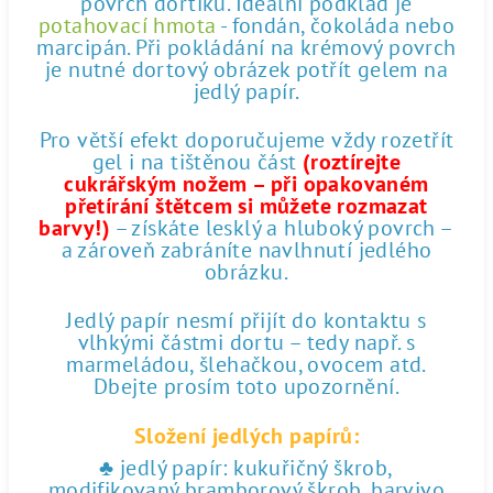
povrch dortíku. Ideální podklad je
potahovací hmota
- fondán, čokoláda nebo
marcipán. Při pokládání na krémový povrch
je nutné dortový obrázek potřít gelem na
jedlý papír.
Pro větší efekt doporučujeme vždy rozetřít
gel i na tištěnou část
(roztírejte
cukrářským nožem – při opakovaném
přetírání štětcem si můžete rozmazat
barvy!)
– získáte lesklý a hluboký povrch –
a zároveň zabráníte navlhnutí jedlého
obrázku.
Jedlý papír nesmí přijít do kontaktu s
vlhkými částmi dortu – tedy např. s
marmeládou, šlehačkou, ovocem atd.
Dbejte prosím toto upozornění.
Složení jedlých papírů:
♣ jedlý papír: kukuřičný škrob,
modifikovaný bramborový škrob, barvivo