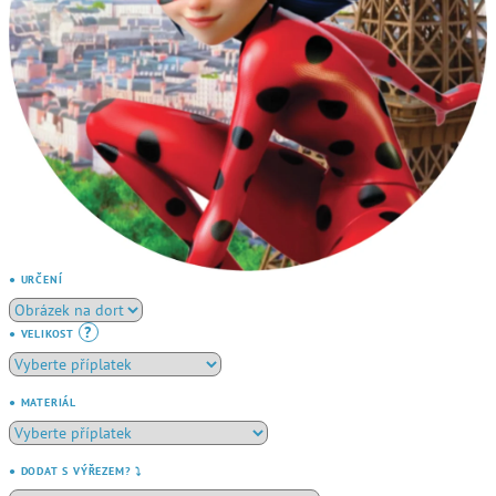
● URČENÍ
?
● VELIKOST
● MATERIÁL
● DODAT S VÝŘEZEM? ⤵️