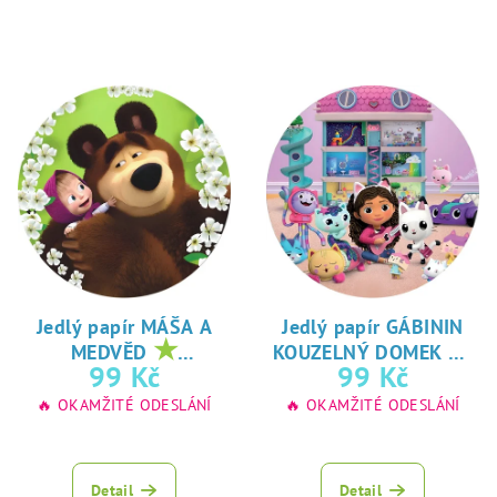
Jedlý papír MÁŠA A
Jedlý papír GÁBININ
★
★
MEDVĚD
KOUZELNÝ DOMEK
oblíbený tisk na
oblíbený tisk na
99 Kč
99 Kč
jedlý papír
jedlý papír
🔥 OKAMŽITÉ ODESLÁNÍ
🔥 OKAMŽITÉ ODESLÁNÍ
Detail
Detail