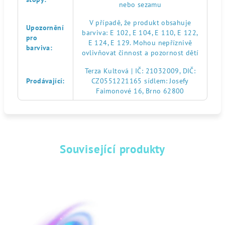
nebo sezamu
V případě, že produkt obsahuje
Upozornění
barviva: E 102, E 104, E 110, E 122,
pro
E 124, E 129. Mohou nepříznivě
barviva
:
ovlivňovat činnost a pozornost dětí
Terza Kultová | IČ: 21032009, DIČ:
Prodávající
:
CZ0551221165 sídlem: Josefy
Faimonové 16, Brno 62800
Související produkty