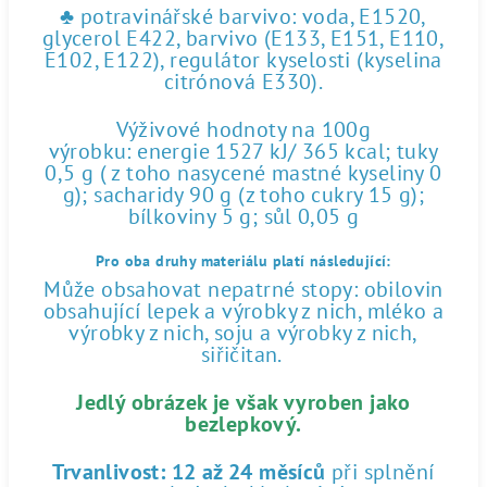
♣ potravinářské barvivo: voda, E1520,
glycerol E422, barvivo (E133, E151, E110,
E102, E122), regulátor kyselosti (kyselina
citrónová E330).
Výživové hodnoty na 100g
výrobku: energie 1527 kJ/ 365 kcal; tuky
0,5 g ( z toho nasycené mastné kyseliny 0
g); sacharidy 90 g (z toho cukry 15 g);
bílkoviny 5 g; sůl 0,05 g
Pro oba druhy materiálu platí následující:
Může obsahovat nepatrné stopy: obilovin
obsahující lepek a výrobky z nich, mléko a
výrobky z nich, soju a výrobky z nich,
siřičitan.
Jedlý obrázek je však vyroben jako
bezlepkový.
Trvanlivost:
12 až 24 měsíců
při splnění