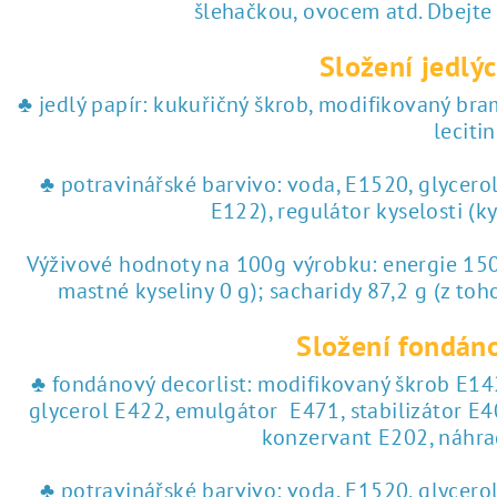
♥ tisk na jedlý papír
šlehačkou, ovocem atd. Dbejte
Složení jedlýc
 tisk na jedlý papír
♣ jedlý papír: kukuřičný škrob, modifikovaný br
lecitin
♣ potravinářské barvivo: voda, E1520, glycero
E122), regulátor kyselosti (k
Výživové hodnoty na 100g výrobku: energie 1504
mastné kyseliny 0 g); sacharidy 87,2 g (z toho
Složení fondáno
♣ fondánový decorlist: modifikovaný škrob E142
glycerol E422, emulgátor E471, stabilizátor E4
konzervant E202, náhra
♣ potravinářské barvivo: voda, E1520, glycero