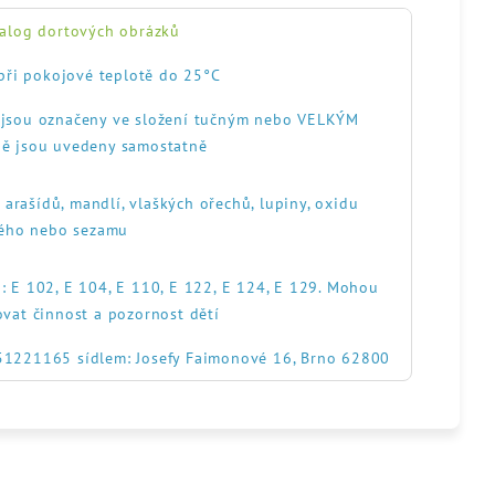
alog dortových obrázků
při pokojové teplotě do 25°C
, jsou označeny ve složení tučným nebo VELKÝM
ě jsou uvedeny samostatně
, arašídů, mandlí, vlaškých ořechů, lupiny, oxidu
itého nebo sezamu
: E 102, E 104, E 110, E 122, E 124, E 129. Mohou
ovat činnost a pozornost dětí
551221165 sídlem: Josefy Faimonové 16, Brno 62800