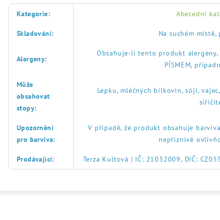
Kategorie
:
Abecední kat
Skladování
:
Na suchém místě, 
Obsahuje-li tento produkt alergeny
Alergeny
:
PÍSMEM, případn
Může
Lepku, mléčných bílkovin, sóji, vajec
obsahovat
siřič
stopy
:
Upozornění
V případě, že produkt obsahuje barviva
pro barviva
:
nepříznivě ovlivň
Prodávající
:
Terza Kultová | IČ: 21032009, DIČ: CZ0