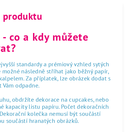
s produktu
 - co a kdy můžete
at?
nejvyšší standardy a prémiový vzhled sytých
 je možné následně stříhat jako běžný papír,
alpelem. Za příplatek, lze obrázek dodat s
st Vám odpadne.
ruhu, obdržíte dekorace na cupcakes, nebo
é kapacity listu papíru. Počet dekoračních
. Dekorační kolečka nemusí být součástí
sou součástí hranatých obrázků.