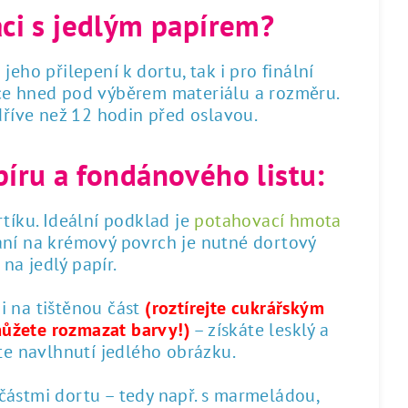
áci s jedlým papírem?
 jeho přilepení k dortu, tak i pro finální
dce hned pod výběrem materiálu a rozměru.
 dříve než 12 hodin před oslavou.
píru a fondánového listu:
tíku. Ideální podklad je
potahovací hmota
ání na krémový povrch je nutné dortový
na jedlý papír.
 i na tištěnou část
(roztírejte cukrářským
můžete rozmazat barvy!)
– získáte lesklý a
te navlhnutí jedlého obrázku.
 částmi dortu – tedy např. s marmeládou,