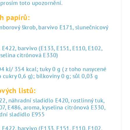
 prosím toto upozornění.
h papírů:
amborový škrob, barvivo E171, slunečnicový
l E422, barvivo (E133, E151, E110, E102,
yselina citrónová E330)
 kJ/ 354 kcal; tuky 0 g ( z toho nasycené
 cukry 0,6 g); bílkoviny 0 g; sůl 0,03 g
vých listů:
2, náhradní sladidlo E420, rostlinný tuk,
07, E486, aroma, kyselina citrónová E330,
dní sladidlo E955
l E422, barvivo (E133, E151, E110, E102,