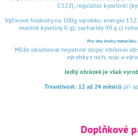
E122), regulátor kyselosti (k
Výživové hodnoty na 100g výrobku: energie 1527 
mastné kyseliny 0 g); sacharidy 90 g (z toho
Pro oba druhy materiálu p
Může obsahovat nepatrné stopy: obilovin obsa
výrobky z nich, soju a výrob
Jedlý obrázek je však vyro
Trvanlivost:
12 až 24 měsíců
při s
Doplňkové p