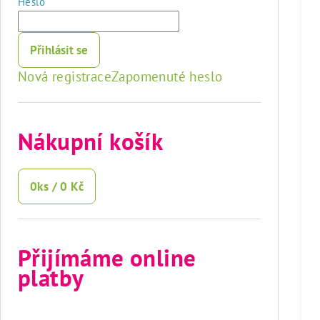
Heslo
Přihlásit se
Nová registrace
Zapomenuté heslo
Nákupní košík
0
ks /
0 Kč
Přijímáme online
platby