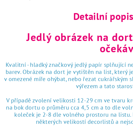
Detailní popi
Jedlý obrázek na dort
očekáv
Kvalitní - hladký značkový jedlý papír splňující 
barev. Obrázek na dort je vytištěn na list, který
v omezené míře ohýbat, nebo řezat cukrářským sk
výřezem a tato staro
V případě zvolení velikosti 12-29 cm ve tvaru k
na bok dortu o průměru cca 4,5 cm a to dle voln
koleček je 2-8 dle volného prostoru na listu
některých velikostí decorlistů a nej