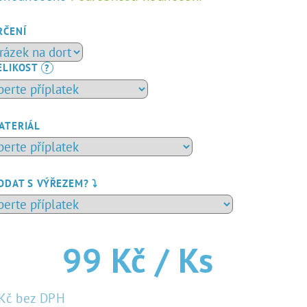
dnocení
duktu
RČENÍ
ELIKOST
?
zdiček.
ATERIÁL
ODAT S VÝŘEZEM? ⤵️
99 Kč
/ Ks
Kč
bez DPH