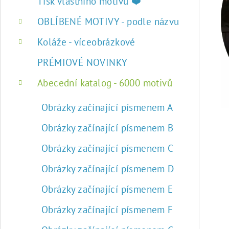
r
Tisk vlastního motivu ❤️
a
OBLÍBENÉ MOTIVY - podle názvu
n
Koláže - víceobrázkové
n
PRÉMIOVÉ NOVINKY
í
Abecední katalog - 6000 motivů
p
Obrázky začínající písmenem A
a
Obrázky začínající písmenem B
n
Obrázky začínající písmenem C
e
Obrázky začínající písmenem D
l
Obrázky začínající písmenem E
Obrázky začínající písmenem F