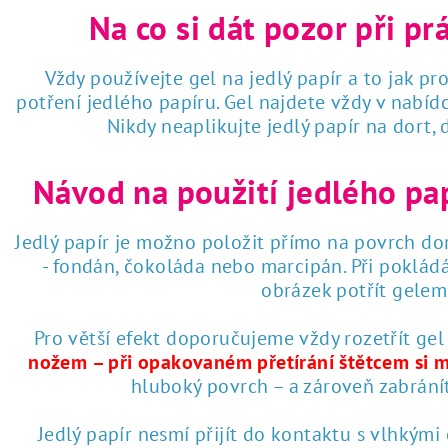
Na co si dát pozor při pr
Vždy používejte gel na jedlý papír a to jak pro
potření jedlého papíru. Gel najdete vždy v nabí
Nikdy neaplikujte jedlý papír na dort,
Návod na použití jedlého pa
Jedlý papír je možno položit přímo na povrch dor
- fondán, čokoláda nebo marcipán. Při poklád
obrázek potřít gelem 
Pro větší efekt doporučujeme vždy rozetřít gel
nožem – při opakovaném přetírání štětcem si 
hluboký povrch – a zároveň zabrání
Jedlý papír nesmí přijít do kontaktu s vlhkými