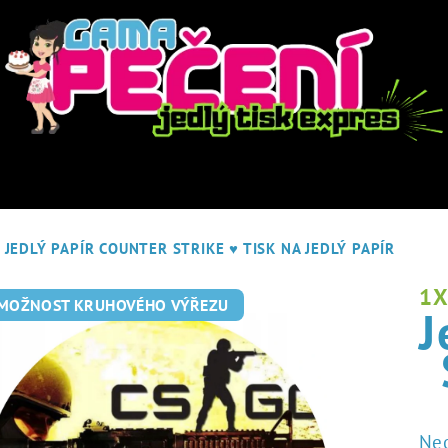
JEDLÝ PAPÍR COUNTER STRIKE
♥ TISK NA JEDLÝ PAPÍR
1
 MOŽNOST KRUHOVÉHO VÝŘEZU
J
Pr
Ne