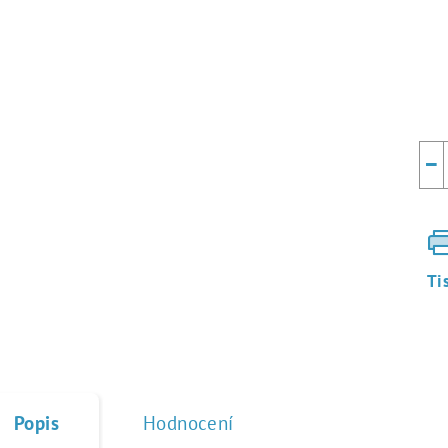
Mě
cen
−
Ti
Popis
Hodnocení