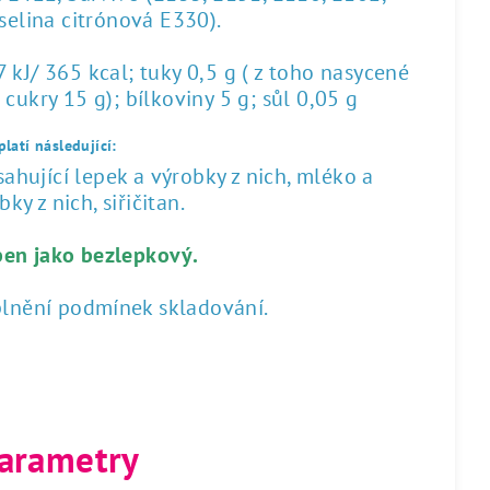
yselina citrónová E330).
kJ/ 365 kcal; tuky 0,5 g ( z toho nasycené
 cukry 15 g); bílkoviny 5 g; sůl 0,05 g
latí následující:
hující lepek a výrobky z nich, mléko a
ky z nich, siřičitan.
ben jako bezlepkový.
plnění podmínek skladování.
arametry