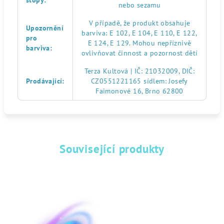
stopy
:
nebo sezamu
V případě, že produkt obsahuje
Upozornění
barviva: E 102, E 104, E 110, E 122,
pro
E 124, E 129. Mohou nepříznivě
barviva
:
ovlivňovat činnost a pozornost dětí
Terza Kultová | IČ: 21032009, DIČ:
Prodávající
:
CZ0551221165 sídlem: Josefy
Faimonové 16, Brno 62800
Související produkty