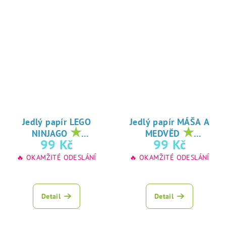
Jedlý papír LEGO
Jedlý papír MÁŠA A
★
★
NINJAGO
MEDVĚD
oblíbený tisk na
oblíbený tisk na
99 Kč
99 Kč
jedlý papír
jedlý papír
🔥 OKAMŽITÉ ODESLÁNÍ
🔥 OKAMŽITÉ ODESLÁNÍ
Detail
Detail