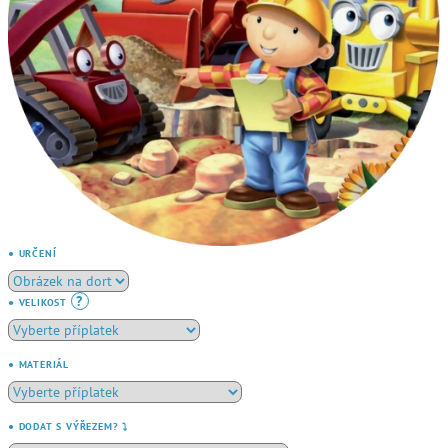
● URČENÍ
?
● VELIKOST
● MATERIÁL
● DODAT S VÝŘEZEM? ⤵️