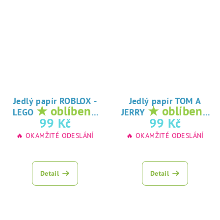
Jedlý papír ROBLOX -
Jedlý papír TOM A
★ oblíbený
★ oblíbený
LEGO
JERRY
tisk na jedlý
tisk na jedlý
99 Kč
99 Kč
papír
papír
🔥 OKAMŽITÉ ODESLÁNÍ
🔥 OKAMŽITÉ ODESLÁNÍ
Detail
Detail