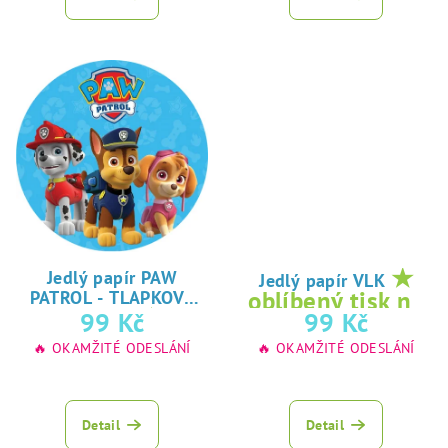
★
Jedlý papír PAW
Jedlý papír VLK
oblíbený tisk na
PATROL - TLAPKOVÁ
★
99 Kč
99 Kč
jedlý papír
PATROLA
oblíbený tisk na
🔥 OKAMŽITÉ ODESLÁNÍ
🔥 OKAMŽITÉ ODESLÁNÍ
jedlý papír
Detail
Detail