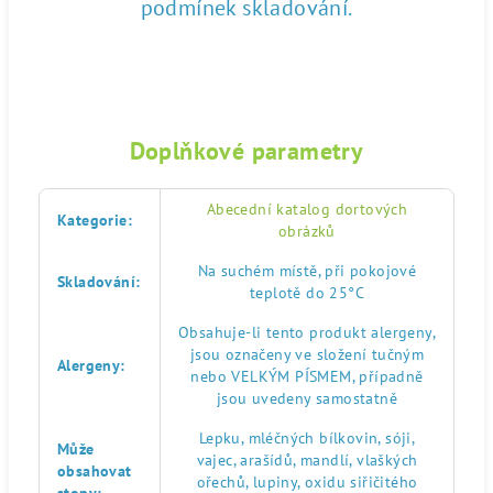
podmínek skladování.
Doplňkové parametry
Abecední katalog dortových
Kategorie
:
obrázků
Na suchém místě, při pokojové
Skladování
:
teplotě do 25°C
Obsahuje-li tento produkt alergeny,
jsou označeny ve složení tučným
Alergeny
:
nebo VELKÝM PÍSMEM, případně
jsou uvedeny samostatně
Lepku, mléčných bílkovin, sóji,
Může
vajec, arašídů, mandlí, vlaškých
obsahovat
ořechů, lupiny, oxidu siřičitého