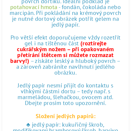
povrch dortíku. Ideální podklad je
potahovací hmota
- fondán, čokoláda nebo
marcipán. Při pokládání na krémový povrch
je nutné dortový obrázek potřít gelem na
jedlý papír.
Pro větší efekt doporučujeme vždy rozetřít
gel i na tištěnou část
(roztírejte
cukrářským nožem – při opakovaném
přetírání štětcem si můžete rozmazat
barvy!)
– získáte lesklý a hluboký povrch –
a zároveň zabráníte navlhnutí jedlého
obrázku.
Jedlý papír nesmí přijít do kontaktu s
vlhkými částmi dortu – tedy např. s
marmeládou, šlehačkou, ovocem atd.
Dbejte prosím toto upozornění.
Složení jedlých papírů:
♣ jedlý papír: kukuřičný škrob,
modifikovaný bramborový škrob, barvivo