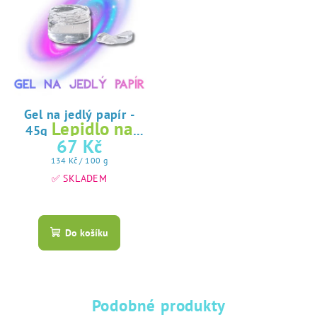
Gel na jedlý papír -
Lepidlo na
45g
jedlý papír
67 Kč
Měrná
134 Kč / 100 g
cena:
✅ SKLADEM
Průměrné
hodnocení
produktu
Do košíku
je
5,0
z
5
hvězdiček.
Podobné produkty