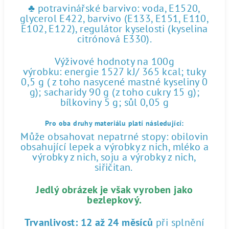
♣ potravinářské barvivo: voda, E1520,
glycerol E422, barvivo (E133, E151, E110,
E102, E122), regulátor kyselosti (kyselina
citrónová E330).
Výživové hodnoty na 100g
výrobku: energie 1527 kJ/ 365 kcal; tuky
0,5 g ( z toho nasycené mastné kyseliny 0
g); sacharidy 90 g (z toho cukry 15 g);
bílkoviny 5 g; sůl 0,05 g
Pro oba druhy materiálu platí následující:
Může obsahovat nepatrné stopy: obilovin
obsahující lepek a výrobky z nich, mléko a
výrobky z nich, soju a výrobky z nich,
siřičitan.
Jedlý obrázek je však vyroben jako
bezlepkový.
Trvanlivost:
12 až 24 měsíců
při splnění