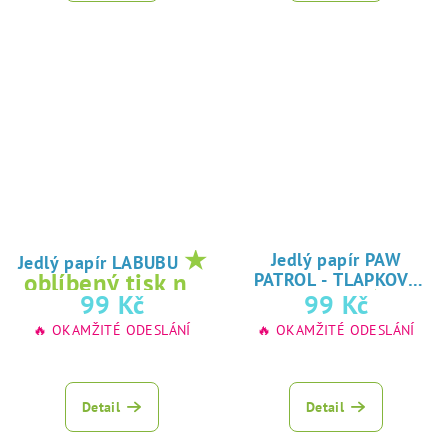
★
Jedlý papír PAW
Jedlý papír LABUBU
oblíbený tisk na
PATROL - TLAPKOVÁ
★
99 Kč
99 Kč
jedlý papír
PATROLA
oblíbený tisk na
🔥 OKAMŽITÉ ODESLÁNÍ
🔥 OKAMŽITÉ ODESLÁNÍ
jedlý papír
Detail
Detail