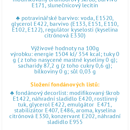
E171, slunečnicový lecitin
♣ potravinářské barvivo: voda, E1520,
glycerol E422, barvivo (E133, E151, E110,
E102, E122), regulátor kyselosti (kyselina
citrónová E330)
Výživové hodnoty na 100g
výrobku: energie 1504 kJ/ 354 kcal; tuky 0
g ( z toho nasycené mastné kyseliny 0 g);
sacharidy 87,2 g (z toho cukry 0,6 g);
bílkoviny 0 g; sůl 0,03 g
Složení fondánových listů:
♣ fondánový decorlist: modifikovaný škrob
E1422, náhradní sladidlo E420, rostlinný
tuk, glycerol E422, emulgátor E471,
stabilizátor E407, E486, aroma, kyselina
citrónová E330, konzervant E202, náhradní
sladidlo E955