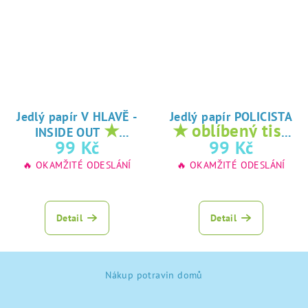
Jedlý papír V HLAVĚ -
Jedlý papír POLICISTA
★
★ oblíbený tisk
INSIDE OUT
oblíbený tisk na
na jedlý papír
99 Kč
99 Kč
jedlý papír
🔥 OKAMŽITÉ ODESLÁNÍ
🔥 OKAMŽITÉ ODESLÁNÍ
Detail
Detail
Z
Nákup potravin domů
á
p