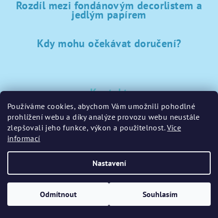
Rozdíl mezi fondánovým decorlistem a
jedlým papírem
Kdy mohu očekávat doručení?
Kontakt
Používáme cookies, abychom Vám umožnili pohodlné
sklad
@
sladke-potreby.cz
prohlížení webu a díky analýze provozu webu neustále
+420 797728283
zlepšovali jeho funkce, výkon a použitelnost.
Více
informací
Nastavení
Copyright 2026
GamaPečení.cz
. Všechna práva vyhrazena.
Upravit nastavení cookies
Odmítnout
Souhlasím
Vytvořil Shoptet