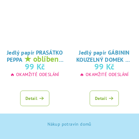
Jedlý papír PRASÁTKO
Jedlý papír GÁBININ
★ oblíbený
★
PEPPA
KOUZELNÝ DOMEK
tisk na jedlý
oblíbený tisk na
99 Kč
99 Kč
papír
jedlý papír
🔥 OKAMŽITÉ ODESLÁNÍ
🔥 OKAMŽITÉ ODESLÁNÍ
Detail
Detail
Z
Nákup potravin domů
á
p