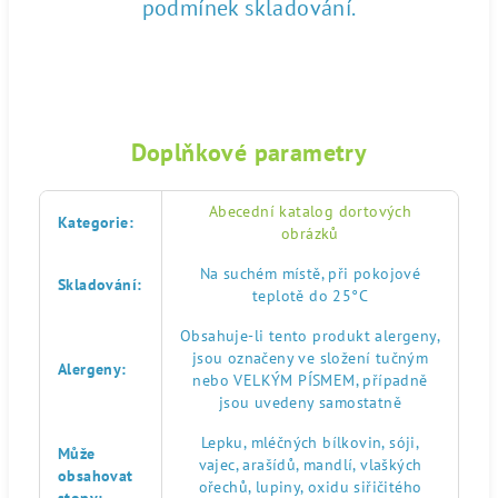
podmínek skladování.
Doplňkové parametry
Abecední katalog dortových
Kategorie
:
obrázků
Na suchém místě, při pokojové
Skladování
:
teplotě do 25°C
Obsahuje-li tento produkt alergeny,
jsou označeny ve složení tučným
Alergeny
:
nebo VELKÝM PÍSMEM, případně
jsou uvedeny samostatně
Lepku, mléčných bílkovin, sóji,
Může
vajec, arašídů, mandlí, vlaškých
obsahovat
ořechů, lupiny, oxidu siřičitého