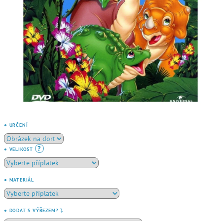
● URČENÍ
?
● VELIKOST
● MATERIÁL
● DODAT S VÝŘEZEM? ⤵️