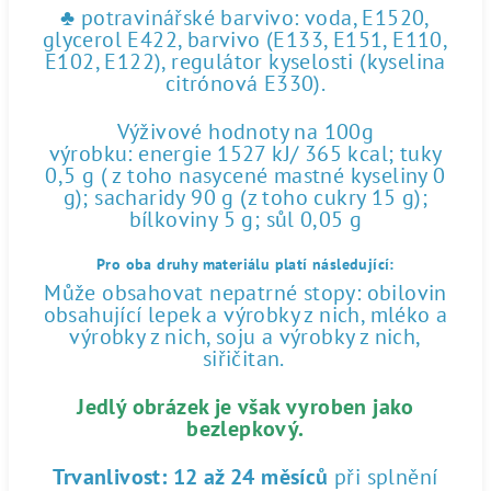
♣ potravinářské barvivo: voda, E1520,
glycerol E422, barvivo (E133, E151, E110,
E102, E122), regulátor kyselosti (kyselina
citrónová E330).
Výživové hodnoty na 100g
výrobku: energie 1527 kJ/ 365 kcal; tuky
0,5 g ( z toho nasycené mastné kyseliny 0
g); sacharidy 90 g (z toho cukry 15 g);
bílkoviny 5 g; sůl 0,05 g
Pro oba druhy materiálu platí následující:
Může obsahovat nepatrné stopy: obilovin
obsahující lepek a výrobky z nich, mléko a
výrobky z nich, soju a výrobky z nich,
siřičitan.
Jedlý obrázek je však vyroben jako
bezlepkový.
Trvanlivost:
12 až 24 měsíců
při splnění