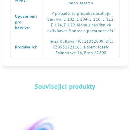
stopy
:
nebo sezamu
V případě, že produkt obsahuje
Upozornění
barviva: E 102, E 104, E 110, E 122,
pro
E 124, E 129. Mohou nepříznivě
barviva
:
ovlivňovat činnost a pozornost dětí
Terza Kultová | IČ: 21032009, DIČ:
Prodávající
:
CZ0551221165 sídlem: Josefy
Faimonové 16, Brno 62800
Související produkty