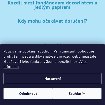
Rozdíl mezi fondánovým decorlistem a
jedlým papírem
Kdy mohu očekávat doručení?
Kontakt
Používáme cookies, abychom Vám umožnili pohodlné
sklad
@
sladke-potreby.cz
prohlížení webu a díky analýze provozu webu neustále
+420 797728283
zlepšovali jeho funkce, výkon a použitelnost.
Více
informací
Nastavení
Copyright 2026
GamaPečení.cz
. Všechna práva vyhrazena.
Upravit nastavení cookies
Odmítnout
Souhlasím
Vytvořil Shoptet