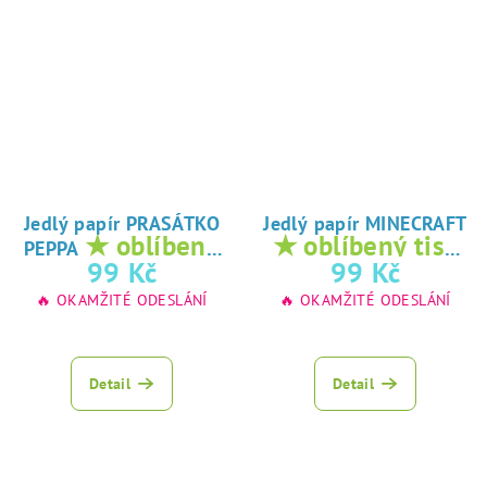
Jedlý papír PRASÁTKO
Jedlý papír MINECRAFT
★ oblíbený
★ oblíbený tisk
PEPPA
tisk na jedlý
na jedlý papír
99 Kč
99 Kč
papír
🔥 OKAMŽITÉ ODESLÁNÍ
🔥 OKAMŽITÉ ODESLÁNÍ
Detail
Detail