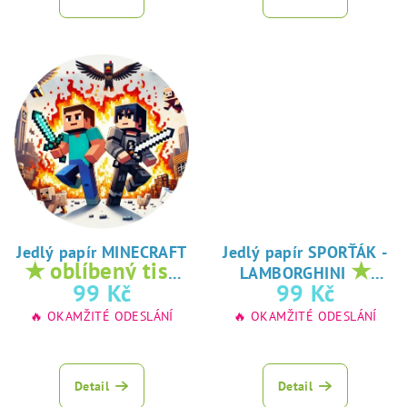
Jedlý papír MINECRAFT
Jedlý papír SPORŤÁK -
★ oblíbený tisk
★
LAMBORGHINI
na jedlý papír
oblíbený tisk na
99 Kč
99 Kč
jedlý papír
🔥 OKAMŽITÉ ODESLÁNÍ
🔥 OKAMŽITÉ ODESLÁNÍ
Detail
Detail