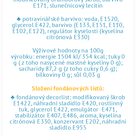
E171, slunečnicový lecitin
♣ potravinářské barvivo: voda, E1520,
glycerol E422, barvivo (E133, E151, E110,
E102, E122), regulátor kyselosti (kyselina
citrónová E330)
Výživové hodnoty na 100g
výrobku: energie 1504 kJ/ 354 kcal; tuky 0
g ( z toho nasycené mastné kyseliny 0 g);
sacharidy 87,2 g (z toho cukry 0,6 g);
bílkoviny 0 g; sůl 0,03 g
Složení fondánových listů:
♣ fondánový decorlist: modifikovaný škrob
E1422, náhradní sladidlo E420, rostlinný
tuk, glycerol E422, emulgátor E471,
stabilizátor E407, E486, aroma, kyselina
citrónová E330, konzervant E202, náhradní
sladidlo E955