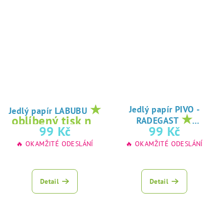
★
Jedlý papír PIVO -
Jedlý papír LABUBU
★
oblíbený tisk na
RADEGAST
oblíbený tisk na
99 Kč
99 Kč
jedlý papír
jedlý papír
🔥 OKAMŽITÉ ODESLÁNÍ
🔥 OKAMŽITÉ ODESLÁNÍ
Detail
Detail