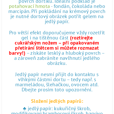
povrch dortíku. Ideální podklad je
potahovací hmota
- fondán, čokoláda nebo
marcipán. Při pokládání na krémový povrch
je nutné dortový obrázek potřít gelem na
jedlý papír.
Pro větší efekt doporučujeme vždy rozetřít
gel i na tištěnou část
(roztírejte
cukrářským nožem – při opakovaném
přetírání štětcem si můžete rozmazat
barvy!)
– získáte lesklý a hluboký povrch –
a zároveň zabráníte navlhnutí jedlého
obrázku.
Jedlý papír nesmí přijít do kontaktu s
vlhkými částmi dortu – tedy např. s
marmeládou, šlehačkou, ovocem atd.
Dbejte prosím toto upozornění.
Složení jedlých papírů:
♣ jedlý papír: kukuřičný škrob,
modifikovaný bramborový škrob, barvivo