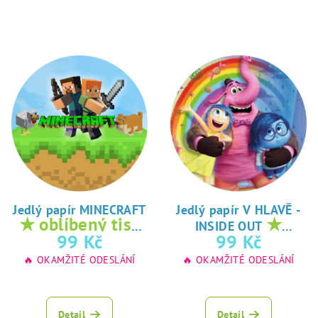
Jedlý papír MINECRAFT
Jedlý papír V HLAVĚ -
★ oblíbený tisk
★
INSIDE OUT
na jedlý papír
oblíbený tisk na
99 Kč
99 Kč
jedlý papír
🔥 OKAMŽITÉ ODESLÁNÍ
🔥 OKAMŽITÉ ODESLÁNÍ
Detail
Detail