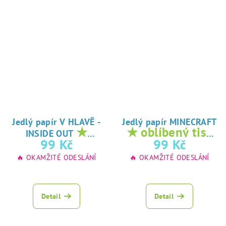
Jedlý papír V HLAVĚ -
Jedlý papír MINECRAFT
★
★ oblíbený tisk
INSIDE OUT
oblíbený tisk na
na jedlý papír
99 Kč
99 Kč
jedlý papír
🔥 OKAMŽITÉ ODESLÁNÍ
🔥 OKAMŽITÉ ODESLÁNÍ
Detail
Detail