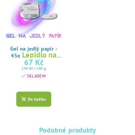
Gel na jedlý papír -
Lepidlo na
45g
jedlý papír
67 Kč
Měrná
134 Kč / 100 g
cena:
✅ SKLADEM
Průměrné
hodnocení
produktu
Do košíku
je
5,0
z
5
hvězdiček.
Podobné produkty