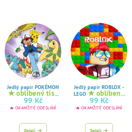
Jedlý papír POKÉMON
Jedlý papír ROBLOX -
★ oblíbený tisk
★ oblíbený
LEGO
na jedlý papír
tisk na jedlý
99 Kč
99 Kč
papír
🔥 OKAMŽITÉ ODESLÁNÍ
🔥 OKAMŽITÉ ODESLÁNÍ
Detail
Detail