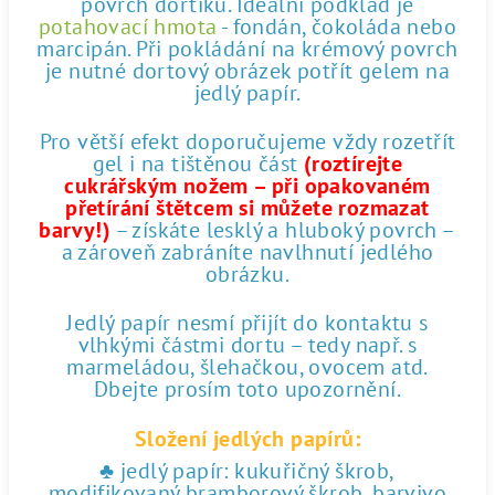
povrch dortíku. Ideální podklad je
potahovací hmota
- fondán, čokoláda nebo
marcipán. Při pokládání na krémový povrch
je nutné dortový obrázek potřít gelem na
jedlý papír.
Pro větší efekt doporučujeme vždy rozetřít
gel i na tištěnou část
(roztírejte
cukrářským nožem – při opakovaném
přetírání štětcem si můžete rozmazat
barvy!)
– získáte lesklý a hluboký povrch –
a zároveň zabráníte navlhnutí jedlého
obrázku.
Jedlý papír nesmí přijít do kontaktu s
vlhkými částmi dortu – tedy např. s
marmeládou, šlehačkou, ovocem atd.
Dbejte prosím toto upozornění.
Složení jedlých papírů:
♣ jedlý papír: kukuřičný škrob,
modifikovaný bramborový škrob, barvivo