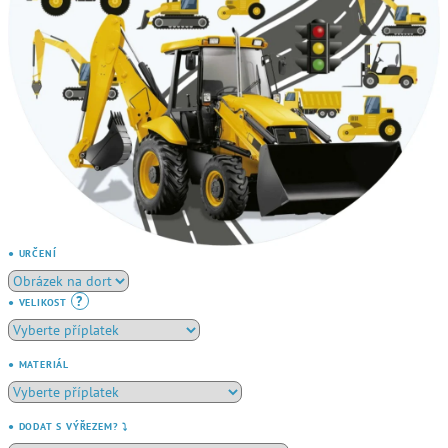
● URČENÍ
?
● VELIKOST
● MATERIÁL
● DODAT S VÝŘEZEM? ⤵️