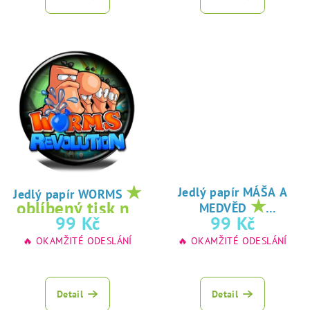
★
Jedlý papír MÁŠA A
Jedlý papír WORMS
★
oblíbený tisk na
MEDVĚD
oblíbený tisk na
99 Kč
99 Kč
jedlý papír
jedlý papír
🔥 OKAMŽITÉ ODESLÁNÍ
🔥 OKAMŽITÉ ODESLÁNÍ
Detail
Detail