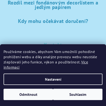
Rozdíl mezi fondánovým decorlistem a
jedlým papírem
Kdy mohu očekávat doručení?
Kontakt
Používáme cookies, abychom Vám umožnili pohodlné
sklad
@
sladke-potreby.cz
prohlížení webu a díky analýze provozu webu neustále
+420 797728283
zlepšovali jeho funkce, výkon a použitelnost.
Více
informací
Nastavení
Copyright 2026
GamaPečení.cz
. Všechna práva vyhrazena.
Upravit nastavení cookies
Odmítnout
Souhlasím
Vytvořil Shoptet