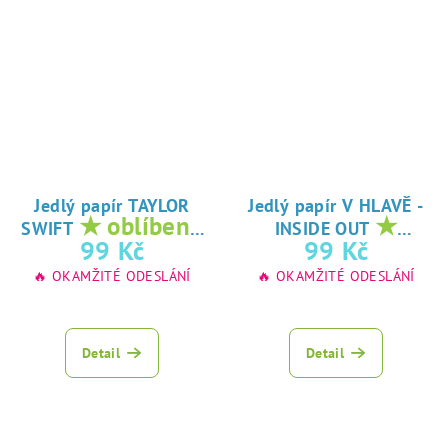
Jedlý papír TAYLOR
Jedlý papír V HLAVĚ -
★ oblíbený
★
SWIFT
INSIDE OUT
tisk na jedlý
oblíbený tisk na
99 Kč
99 Kč
papír
jedlý papír
🔥 OKAMŽITÉ ODESLÁNÍ
🔥 OKAMŽITÉ ODESLÁNÍ
Detail
Detail