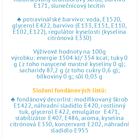
E171, slunečnicový lecitin
♣ potravinářské barvivo: voda, E1520,
glycerol E422, barvivo (E133, E151, E110,
E102, E122), regulátor kyselosti (kyselina
citrónová E330)
Výživové hodnoty na 100g
výrobku: energie 1504 kJ/ 354 kcal; tuky 0
g ( z toho nasycené mastné kyseliny 0 g);
sacharidy 87,2 g (z toho cukry 0,6 g);
bílkoviny 0 g; sůl 0,03 g
Složení fondánových listů:
♣ fondánový decorlist: modifikovaný škrob
E1422, náhradní sladidlo E420, rostlinný
tuk, glycerol E422, emulgátor E471,
stabilizátor E407, E486, aroma, kyselina
citrónová E330, konzervant E202, náhradní
sladidlo E955