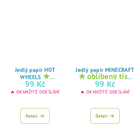
Jedlý papír HOT
Jedlý papír MINECRAFT
★
★ oblíbený tisk
WHEELS
oblíbený tisk na
na jedlý papír
99 Kč
99 Kč
jedlý papír
🔥 OKAMŽITÉ ODESLÁNÍ
🔥 OKAMŽITÉ ODESLÁNÍ
Detail
Detail