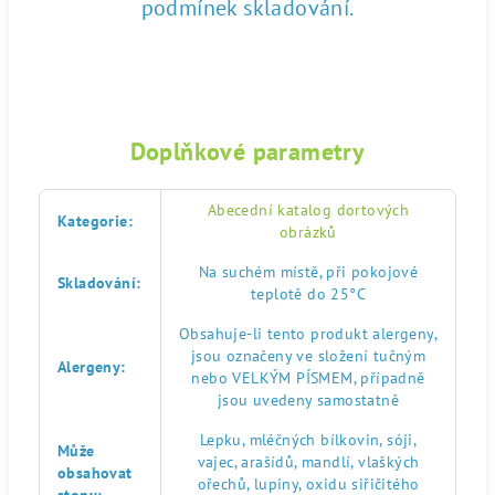
podmínek skladování.
Doplňkové parametry
Abecední katalog dortových
Kategorie
:
obrázků
Na suchém místě, při pokojové
Skladování
:
teplotě do 25°C
Obsahuje-li tento produkt alergeny,
jsou označeny ve složení tučným
Alergeny
:
nebo VELKÝM PÍSMEM, případně
jsou uvedeny samostatně
Lepku, mléčných bílkovin, sóji,
Může
vajec, arašídů, mandlí, vlaškých
obsahovat
ořechů, lupiny, oxidu siřičitého