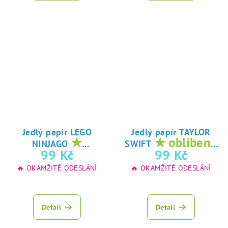
Jedlý papír LEGO
Jedlý papír TAYLOR
★
★ oblíbený
NINJAGO
SWIFT
oblíbený tisk na
tisk na jedlý
99 Kč
99 Kč
jedlý papír
papír
🔥 OKAMŽITÉ ODESLÁNÍ
🔥 OKAMŽITÉ ODESLÁNÍ
Detail
Detail