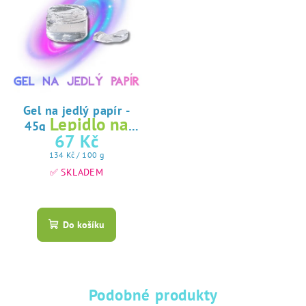
Gel na jedlý papír -
Lepidlo na
45g
jedlý papír
67 Kč
Měrná
134 Kč / 100 g
cena:
✅ SKLADEM
Průměrné
hodnocení
produktu
Do košíku
je
5,0
z
5
hvězdiček.
Podobné produkty