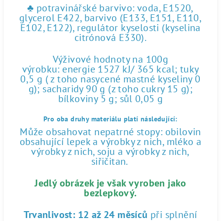
♣ potravinářské barvivo: voda, E1520,
glycerol E422, barvivo (E133, E151, E110,
E102, E122), regulátor kyselosti (kyselina
citrónová E330).
Výživové hodnoty na 100g
výrobku: energie 1527 kJ/ 365 kcal; tuky
0,5 g ( z toho nasycené mastné kyseliny 0
g); sacharidy 90 g (z toho cukry 15 g);
bílkoviny 5 g; sůl 0,05 g
Pro oba druhy materiálu platí následující:
Může obsahovat nepatrné stopy: obilovin
obsahující lepek a výrobky z nich, mléko a
výrobky z nich, soju a výrobky z nich,
siřičitan.
Jedlý obrázek je však vyroben jako
bezlepkový.
Trvanlivost:
12 až 24 měsíců
při splnění