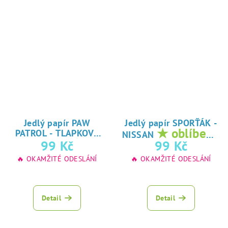
Jedlý papír PAW
Jedlý papír SPORŤÁK -
★ oblíbený
PATROL - TLAPKOVÁ
NISSAN
★
tisk na jedlý
99 Kč
99 Kč
PATROLA
oblíbený tisk na
papír
🔥 OKAMŽITÉ ODESLÁNÍ
🔥 OKAMŽITÉ ODESLÁNÍ
jedlý papír
Detail
Detail