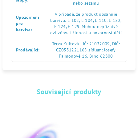
stopy
:
nebo sezamu
V případě, že produkt obsahuje
Upozornění
barviva: E 102, E 104, E 110, E 122,
pro
E 124, E 129. Mohou nepříznivě
barviva
:
ovlivňovat činnost a pozornost dětí
Terza Kultová | IČ: 21032009, DIČ:
Prodávající
:
CZ0551221165 sídlem: Josefy
Faimonové 16, Brno 62800
Související produkty