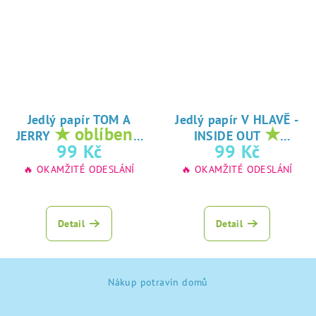
Jedlý papír TOM A
Jedlý papír V HLAVĚ -
★ oblíbený
★
JERRY
INSIDE OUT
tisk na jedlý
oblíbený tisk na
99 Kč
99 Kč
papír
jedlý papír
🔥 OKAMŽITÉ ODESLÁNÍ
🔥 OKAMŽITÉ ODESLÁNÍ
Detail
Detail
Z
Nákup potravin domů
á
p