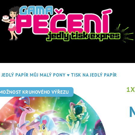
JEDLÝ PAPÍR MŮJ MALÝ PONY
♥ TISK NA JEDLÝ PAPÍR
1
 MOŽNOST KRUHOVÉHO VÝŘEZU