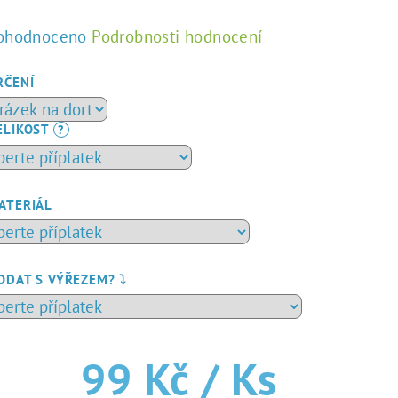
ůměrné
ohodnoceno
Podrobnosti hodnocení
dnocení
duktu
RČENÍ
ELIKOST
?
zdiček.
ATERIÁL
ODAT S VÝŘEZEM? ⤵️
99 Kč
/ Ks