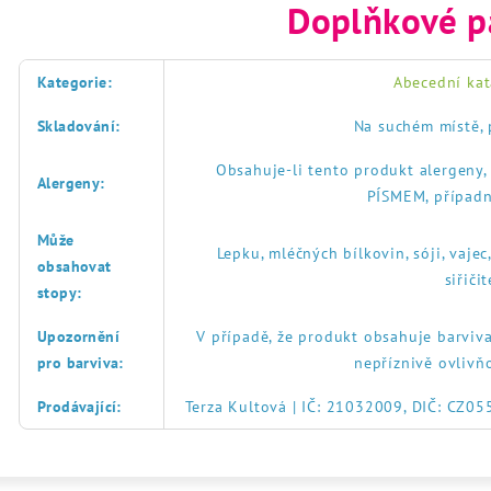
Doplňkové p
Kategorie
:
Abecední kat
Skladování
:
Na suchém místě, 
Obsahuje-li tento produkt alergeny
Alergeny
:
PÍSMEM, případn
Může
Lepku, mléčných bílkovin, sóji, vajec
obsahovat
siřič
stopy
:
Upozornění
V případě, že produkt obsahuje barviva
pro barviva
:
nepříznivě ovlivň
Prodávající
:
Terza Kultová | IČ: 21032009, DIČ: CZ0