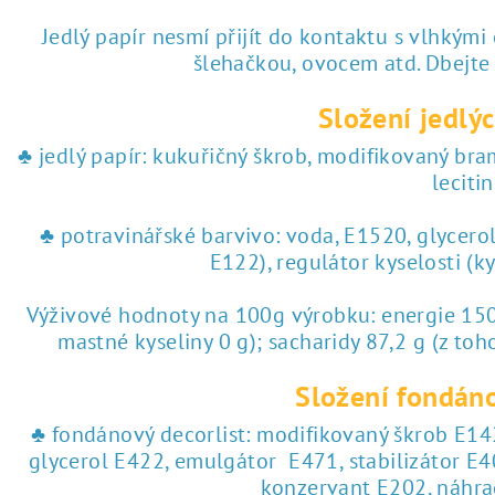
♥ tisk na jedlý papír
Jedlý papír nesmí přijít do kontaktu s vlhkými
šlehačkou, ovocem atd. Dbejte
 tisk na jedlý papír
Složení jedlýc
♣ jedlý papír: kukuřičný škrob, modifikovaný br
lecitin
♣ potravinářské barvivo: voda, E1520, glycero
E122), regulátor kyselosti (k
Výživové hodnoty na 100g výrobku: energie 1504
mastné kyseliny 0 g); sacharidy 87,2 g (z toho
Složení fondáno
♣ fondánový decorlist: modifikovaný škrob E142
glycerol E422, emulgátor E471, stabilizátor E4
konzervant E202, náhra