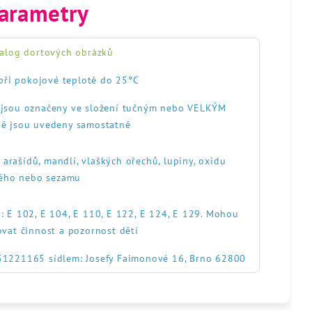
arametry
alog dortových obrázků
při pokojové teplotě do 25°C
, jsou označeny ve složení tučným nebo VELKÝM
ě jsou uvedeny samostatně
, arašídů, mandlí, vlaškých ořechů, lupiny, oxidu
itého nebo sezamu
: E 102, E 104, E 110, E 122, E 124, E 129. Mohou
ovat činnost a pozornost dětí
551221165 sídlem: Josefy Faimonové 16, Brno 62800