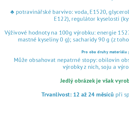
♣ potravinářské barvivo: voda, E1520, glycero
E122), regulátor kyselosti (k
Výživové hodnoty na 100g výrobku: energie 1527 
mastné kyseliny 0 g); sacharidy 90 g (z toho
Pro oba druhy materiálu p
Může obsahovat nepatrné stopy: obilovin obsa
výrobky z nich, soju a výrob
Jedlý obrázek je však vyro
Trvanlivost:
12 až 24 měsíců
při s