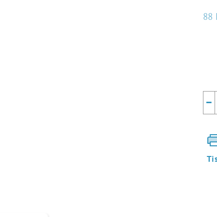
88 
Mě
cen
−
Ti