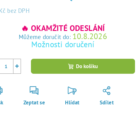
Kč
bez DPH
rná
a:
🔥 OKAMŽITÉ ODESLÁNÍ
10.8.2026
Můžeme doručit do:
Možnosti doručení
+
Do košíku
sk
Zeptat se
Hlídat
Sdílet