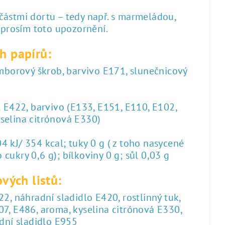
 částmi dortu – tedy např. s marmeládou,
 prosím toto upozornění.
h papírů:
amborový škrob, barvivo E171, slunečnicový
l E422, barvivo (E133, E151, E110, E102,
yselina citrónová E330)
 kJ/ 354 kcal; tuky 0 g ( z toho nasycené
 cukry 0,6 g); bílkoviny 0 g; sůl 0,03 g
vých listů:
2, náhradní sladidlo E420, rostlinný tuk,
07, E486, aroma, kyselina citrónová E330,
dní sladidlo E955