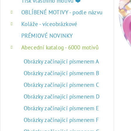
r
Tisk vlastního motivu ❤️
a
OBLÍBENÉ MOTIVY - podle názvu
n
Koláže - víceobrázkové
n
PRÉMIOVÉ NOVINKY
í
Abecední katalog - 6000 motivů
p
Obrázky začínající písmenem A
a
Obrázky začínající písmenem B
n
Obrázky začínající písmenem C
e
Obrázky začínající písmenem D
l
Obrázky začínající písmenem E
Obrázky začínající písmenem F