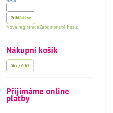
Heslo
Přihlásit se
Nová registrace
Zapomenuté heslo
Nákupní košík
0
ks /
0 Kč
Přijímáme online
platby