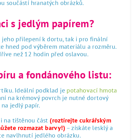
sou součástí hranatých obrázků.
áci s jedlým papírem?
 jeho přilepení k dortu, tak i pro finální
dce hned pod výběrem materiálu a rozměru.
 dříve než 12 hodin před oslavou.
píru a fondánového listu:
tíku. Ideální podklad je
potahovací hmota
ání na krémový povrch je nutné dortový
na jedlý papír.
 i na tištěnou část
(roztírejte cukrářským
můžete rozmazat barvy!)
– získáte lesklý a
te navlhnutí jedlého obrázku.