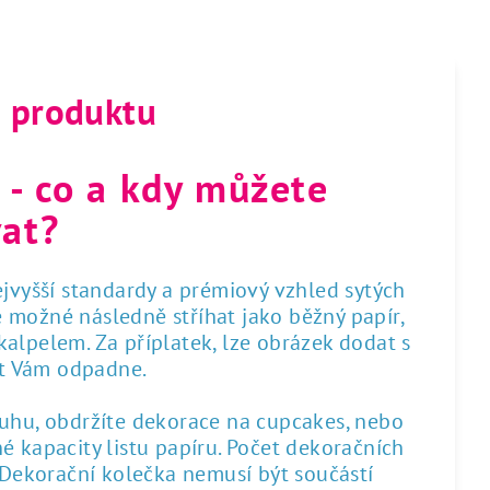
s produktu
 - co a kdy můžete
at?
nejvyšší standardy a prémiový vzhled sytých
 je možné následně stříhat jako běžný papír,
alpelem. Za příplatek, lze obrázek dodat s
st Vám odpadne.
ruhu, obdržíte dekorace na cupcakes, nebo
é kapacity listu papíru. Počet dekoračních
. Dekorační kolečka nemusí být součástí