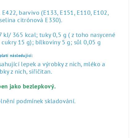
l E422, barvivo (E133, E151, E110, E102,
yselina citrónová E330).
kJ/ 365 kcal; tuky 0,5 g ( z toho nasycené
 cukry 15 g); bílkoviny 5 g; sůl 0,05 g
latí následující:
hující lepek a výrobky z nich, mléko a
ky z nich, siřičitan.
ben jako bezlepkový.
plnění podmínek skladování.