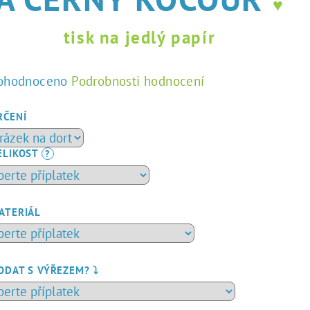
♥
tisk na jedlý papír
ůměrné
ohodnoceno
Podrobnosti hodnocení
dnocení
duktu
RČENÍ
ELIKOST
?
zdiček.
ATERIÁL
ODAT S VÝŘEZEM? ⤵️