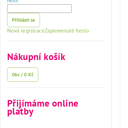
Heslo
Přihlásit se
Nová registrace
Zapomenuté heslo
Nákupní košík
0
ks /
0 Kč
Přijímáme online
platby