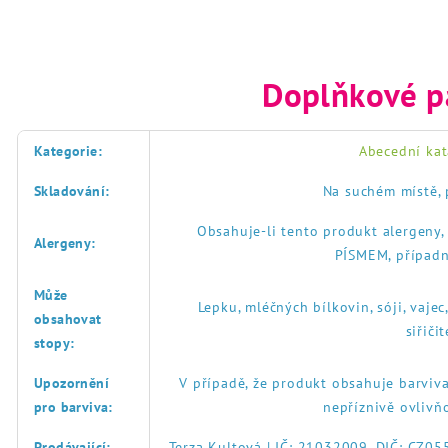
Doplňkové p
Kategorie
:
Abecední kat
Skladování
:
Na suchém místě, 
Obsahuje-li tento produkt alergeny
Alergeny
:
PÍSMEM, případn
Může
Lepku, mléčných bílkovin, sóji, vajec
obsahovat
siřič
stopy
:
Upozornění
V případě, že produkt obsahuje barviva
pro barviva
:
nepříznivě ovlivň
Prodávající
:
Terza Kultová | IČ: 21032009, DIČ: CZ0