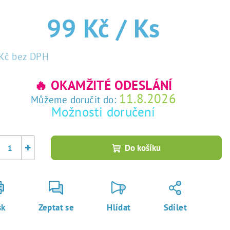
99 Kč
/ Ks
Kč
bez DPH
rná
a:
🔥 OKAMŽITÉ ODESLÁNÍ
11.8.2026
Můžeme doručit do:
Možnosti doručení
+
Do košíku
sk
Zeptat se
Hlídat
Sdílet