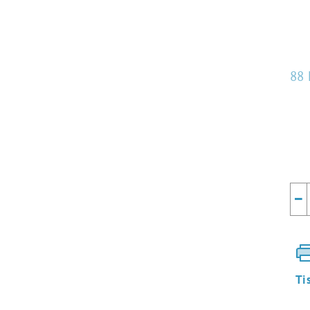
88 
Mě
cen
−
Ti