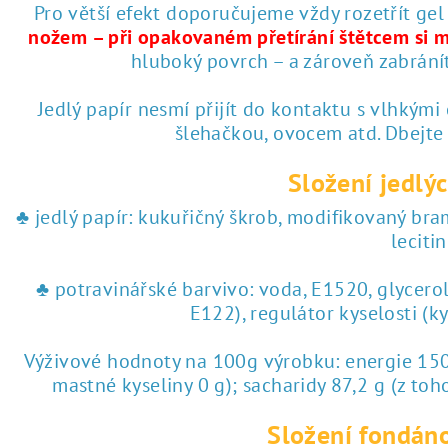
♥ tisk na jedlý papír
Pro větší efekt doporučujeme vždy rozetřít gel
nožem – při opakovaném přetírání štětcem si 
hluboký povrch – a zároveň zabrání
 tisk na jedlý papír
Jedlý papír nesmí přijít do kontaktu s vlhkými
šlehačkou, ovocem atd. Dbejte
Složení jedlýc
♣ jedlý papír: kukuřičný škrob, modifikovaný br
lecitin
♣ potravinářské barvivo: voda, E1520, glycero
E122), regulátor kyselosti (k
Výživové hodnoty na 100g výrobku: energie 1504
mastné kyseliny 0 g); sacharidy 87,2 g (z toho
Složení fondáno