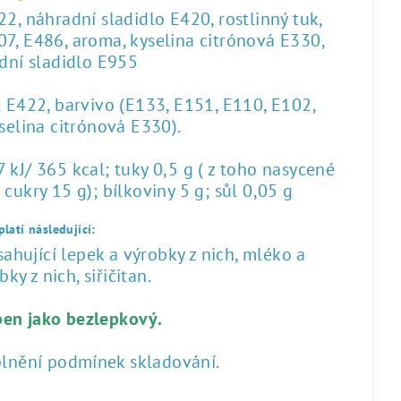
2, náhradní sladidlo E420, rostlinný tuk,
07, E486, aroma, kyselina citrónová E330,
dní sladidlo E955
l E422, barvivo (E133, E151, E110, E102,
yselina citrónová E330).
kJ/ 365 kcal; tuky 0,5 g ( z toho nasycené
 cukry 15 g); bílkoviny 5 g; sůl 0,05 g
latí následující:
hující lepek a výrobky z nich, mléko a
ky z nich, siřičitan.
ben jako bezlepkový.
plnění podmínek skladování.