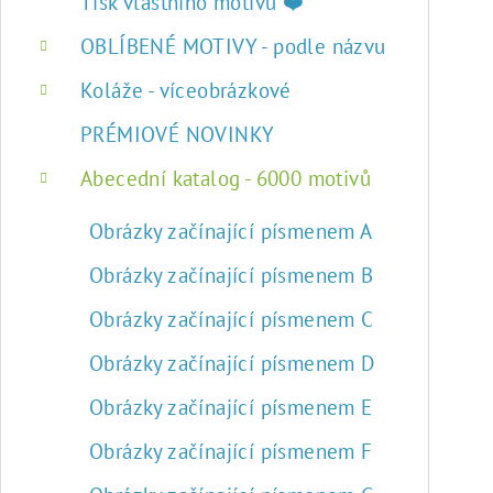
r
Tisk vlastního motivu ❤️
a
OBLÍBENÉ MOTIVY - podle názvu
n
Koláže - víceobrázkové
n
PRÉMIOVÉ NOVINKY
í
Abecední katalog - 6000 motivů
p
Obrázky začínající písmenem A
a
Obrázky začínající písmenem B
n
Obrázky začínající písmenem C
e
Obrázky začínající písmenem D
l
Obrázky začínající písmenem E
Obrázky začínající písmenem F