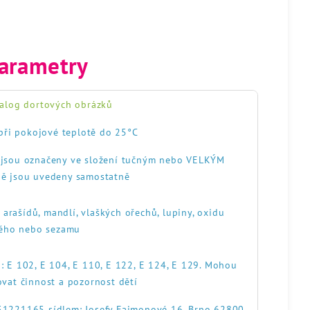
arametry
alog dortových obrázků
při pokojové teplotě do 25°C
, jsou označeny ve složení tučným nebo VELKÝM
ě jsou uvedeny samostatně
, arašídů, mandlí, vlaškých ořechů, lupiny, oxidu
itého nebo sezamu
: E 102, E 104, E 110, E 122, E 124, E 129. Mohou
ovat činnost a pozornost dětí
551221165 sídlem: Josefy Faimonové 16, Brno 62800