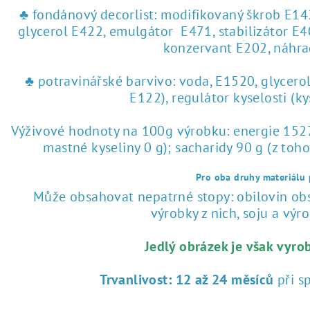
♣ fondánový decorlist: modifikovaný škrob E142
glycerol E422, emulgátor E471, stabilizátor E4
konzervant E202, náhra
♣ potravinářské barvivo: voda, E1520, glycero
E122), regulátor kyselosti (k
Výživové hodnoty na 100g výrobku: energie 1527 
mastné kyseliny 0 g); sacharidy 90 g (z toho
Pro oba druhy materiálu p
Může obsahovat nepatrné stopy: obilovin obsa
výrobky z nich, soju a výrob
Jedlý obrázek je však vyro
Trvanlivost:
12 až 24 měsíců
při s