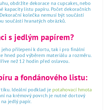
ruhu, obdržíte dekorace na cupcakes, nebo
é kapacity listu papíru. Počet dekoračních
. Dekorační kolečka nemusí být součástí
sou součástí hranatých obrázků.
áci s jedlým papírem?
 jeho přilepení k dortu, tak i pro finální
dce hned pod výběrem materiálu a rozměru.
 dříve než 12 hodin před oslavou.
píru a fondánového listu:
tíku. Ideální podklad je
potahovací hmota
ání na krémový povrch je nutné dortový
na jedlý papír.