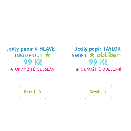
Jedlý papír V HLAVĚ -
Jedlý papír TAYLOR
★
★ oblíbený
INSIDE OUT
SWIFT
oblíbený tisk na
tisk na jedlý
99 Kč
99 Kč
jedlý papír
papír
🔥 OKAMŽITÉ ODESLÁNÍ
🔥 OKAMŽITÉ ODESLÁNÍ
Detail
Detail