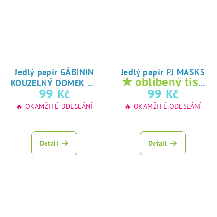
Jedlý papír GÁBININ
Jedlý papír PJ MASKS
★
★ oblíbený tisk
KOUZELNÝ DOMEK
oblíbený tisk na
na jedlý papír
99 Kč
99 Kč
jedlý papír
🔥 OKAMŽITÉ ODESLÁNÍ
🔥 OKAMŽITÉ ODESLÁNÍ
Detail
Detail