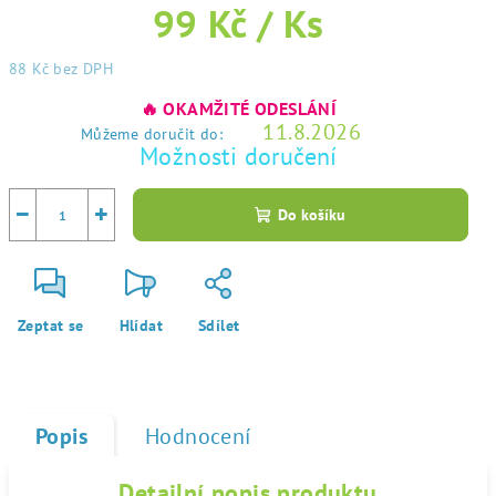
99 Kč
/ Ks
88 Kč
bez DPH
Měrná
🔥 OKAMŽITÉ ODESLÁNÍ
cena:
11.8.2026
Můžeme doručit do:
Možnosti doručení
−
+
Do košíku
Zeptat se
Hlídat
Sdílet
Popis
Hodnocení
Detailní popis produktu