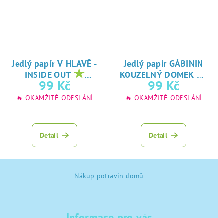
Jedlý papír V HLAVĚ -
Jedlý papír GÁBININ
★
★
INSIDE OUT
KOUZELNÝ DOMEK
oblíbený tisk na
oblíbený tisk na
99 Kč
99 Kč
jedlý papír
jedlý papír
🔥 OKAMŽITÉ ODESLÁNÍ
🔥 OKAMŽITÉ ODESLÁNÍ
Detail
Detail
Z
Nákup potravin domů
á
p
a
Informace pro vás