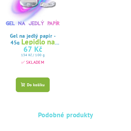
Gel na jedlý papír -
Lepidlo na
45g
jedlý papír
67 Kč
Měrná
134 Kč / 100 g
cena:
✅ SKLADEM
Průměrné
hodnocení
produktu
Do košíku
je
5,0
z
5
hvězdiček.
Podobné produkty