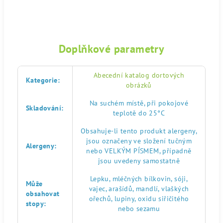
Doplňkové parametry
Abecední katalog dortových
Kategorie
:
obrázků
Na suchém místě, při pokojové
Skladování
:
teplotě do 25°C
Obsahuje-li tento produkt alergeny,
jsou označeny ve složení tučným
Alergeny
:
nebo VELKÝM PÍSMEM, případně
jsou uvedeny samostatně
Lepku, mléčných bílkovin, sóji,
Může
vajec, arašídů, mandlí, vlaškých
obsahovat
ořechů, lupiny, oxidu siřičitého
stopy
:
nebo sezamu