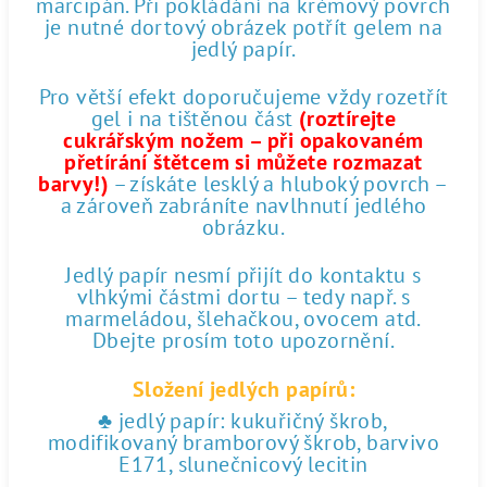
marcipán. Při pokládání na krémový povrch
je nutné dortový obrázek potřít gelem na
jedlý papír.
Pro větší efekt doporučujeme vždy rozetřít
gel i na tištěnou část
(roztírejte
cukrářským nožem – při opakovaném
přetírání štětcem si můžete rozmazat
barvy!)
– získáte lesklý a hluboký povrch –
a zároveň zabráníte navlhnutí jedlého
obrázku.
Jedlý papír nesmí přijít do kontaktu s
vlhkými částmi dortu – tedy např. s
marmeládou, šlehačkou, ovocem atd.
Dbejte prosím toto upozornění.
Složení jedlých papírů:
♣ jedlý papír: kukuřičný škrob,
modifikovaný bramborový škrob, barvivo
E171, slunečnicový lecitin