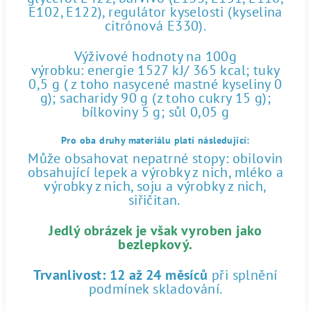
E102, E122), regulátor kyselosti (kyselina
citrónová E330).
Výživové hodnoty na 100g
výrobku: energie 1527 kJ/ 365 kcal; tuky
0,5 g ( z toho nasycené mastné kyseliny 0
g); sacharidy 90 g (z toho cukry 15 g);
bílkoviny 5 g; sůl 0,05 g
Pro oba druhy materiálu platí následující:
Může obsahovat nepatrné stopy: obilovin
obsahující lepek a výrobky z nich, mléko a
výrobky z nich, soju a výrobky z nich,
siřičitan.
Jedlý obrázek je však vyroben jako
bezlepkový.
Trvanlivost:
12 až 24 měsíců
při splnění
podmínek skladování.