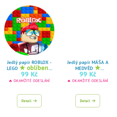
Jedlý papír ROBLOX -
Jedlý papír MÁŠA A
★ oblíbený
★
LEGO
MEDVĚD
tisk na jedlý
oblíbený tisk na
99 Kč
99 Kč
papír
jedlý papír
🔥 OKAMŽITÉ ODESLÁNÍ
🔥 OKAMŽITÉ ODESLÁNÍ
Detail
Detail