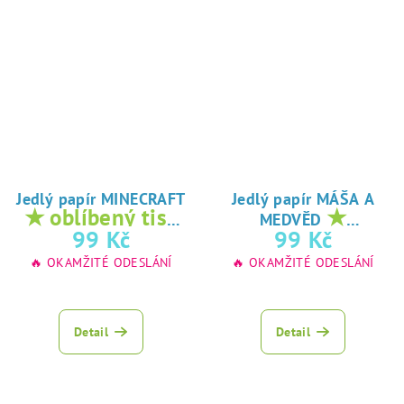
Jedlý papír MINECRAFT
Jedlý papír MÁŠA A
★ oblíbený tisk
★
MEDVĚD
na jedlý papír
oblíbený tisk na
99 Kč
99 Kč
jedlý papír
🔥 OKAMŽITÉ ODESLÁNÍ
🔥 OKAMŽITÉ ODESLÁNÍ
Detail
Detail