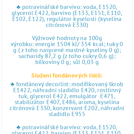
♣ potravinářské barvivo: voda, E1520,
glycerol E422, barvivo (E133, E151, E110,
E102, E122), regulátor kyselosti (kyselina
citrónová E330)
Výživové hodnoty na 100g
výrobku: energie 1504 kJ/ 354 kcal; tuky 0
g ( z toho nasycené mastné kyseliny 0 g);
sacharidy 87,2 g (z toho cukry 0,6 g);
bílkoviny 0 g; sůl 0,03 g
Složení fondánových listů:
♣ fondánový decorlist: modifikovaný škrob
E1422, náhradní sladidlo E420, rostlinný
tuk, glycerol E422, emulgátor E471,
stabilizátor E407, E486, aroma, kyselina
citrónová E330, konzervant E202, náhradní
sladidlo E955
♣ potravinářské barvivo: voda, E1520,
glycerol E422, barvivo (E133, E151, E110,