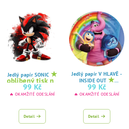
★
Jedlý papír V HLAVĚ -
Jedlý papír SONIC
★
oblíbený tisk na
INSIDE OUT
oblíbený tisk na
99 Kč
99 Kč
jedlý papír
jedlý papír
🔥 OKAMŽITÉ ODESLÁNÍ
🔥 OKAMŽITÉ ODESLÁNÍ
Detail
Detail