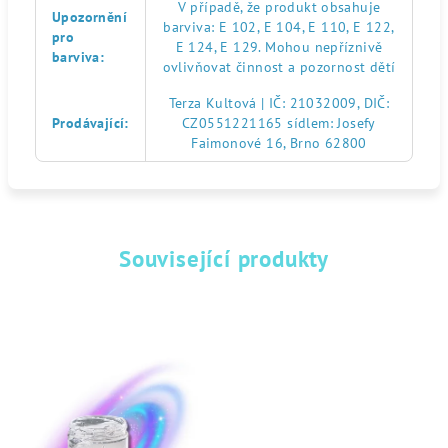
V případě, že produkt obsahuje
Upozornění
barviva: E 102, E 104, E 110, E 122,
pro
E 124, E 129. Mohou nepříznivě
barviva
:
ovlivňovat činnost a pozornost dětí
Terza Kultová | IČ: 21032009, DIČ:
Prodávající
:
CZ0551221165 sídlem: Josefy
Faimonové 16, Brno 62800
Související produkty