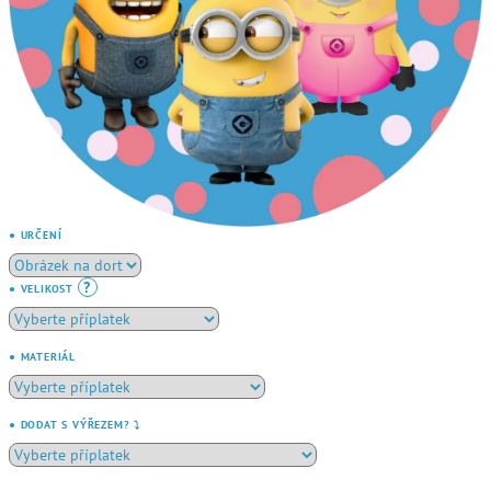
● URČENÍ
?
● VELIKOST
● MATERIÁL
● DODAT S VÝŘEZEM? ⤵️