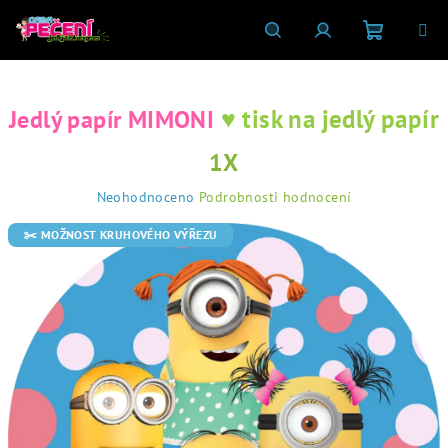
Přejít
na
obsah
Nákupní
Hledat
Přihlášení
♥ tisk na jedlý papír
Jedlý papír MIMONI
košík
1X
Průměrné
Neohodnoceno
Podrobnosti hodnocení
hodnocení
produktu
✂️ MOŽNOST KRUHOVÉHO VÝŘEZU
je
0,0
z
5
hvězdiček.