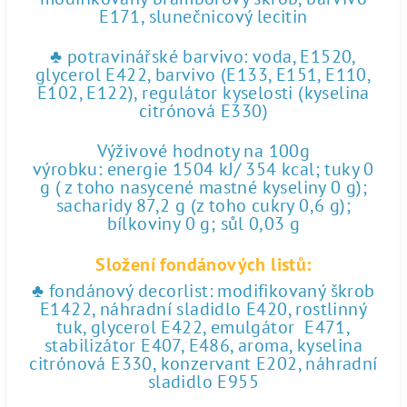
E171, slunečnicový lecitin
♣ potravinářské barvivo: voda, E1520,
glycerol E422, barvivo (E133, E151, E110,
E102, E122), regulátor kyselosti (kyselina
citrónová E330)
Výživové hodnoty na 100g
výrobku: energie 1504 kJ/ 354 kcal; tuky 0
g ( z toho nasycené mastné kyseliny 0 g);
sacharidy 87,2 g (z toho cukry 0,6 g);
bílkoviny 0 g; sůl 0,03 g
Složení fondánových listů:
♣ fondánový decorlist: modifikovaný škrob
E1422, náhradní sladidlo E420, rostlinný
tuk, glycerol E422, emulgátor E471,
stabilizátor E407, E486, aroma, kyselina
citrónová E330, konzervant E202, náhradní
sladidlo E955