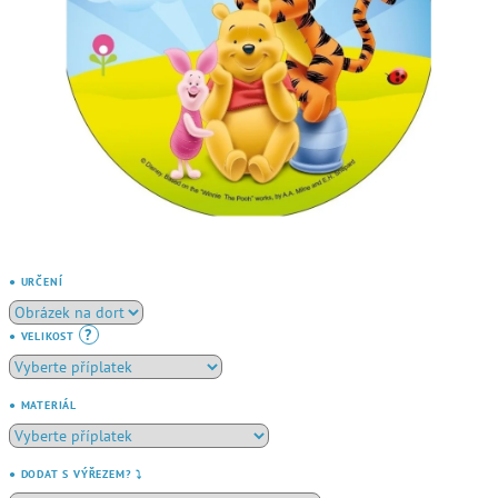
● URČENÍ
?
● VELIKOST
● MATERIÁL
● DODAT S VÝŘEZEM? ⤵️