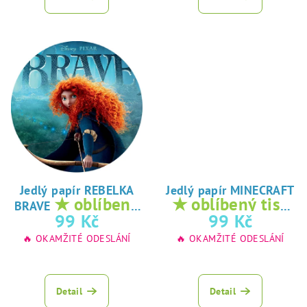
Jedlý papír REBELKA
Jedlý papír MINECRAFT
★ oblíbený
★ oblíbený tisk
BRAVE
tisk na jedlý
na jedlý papír
99 Kč
99 Kč
papír
🔥 OKAMŽITÉ ODESLÁNÍ
🔥 OKAMŽITÉ ODESLÁNÍ
Detail
Detail