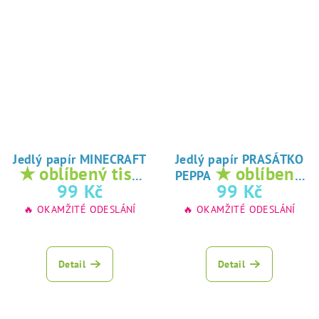
Jedlý papír MINECRAFT
Jedlý papír PRASÁTKO
★ oblíbený tisk
★ oblíbený
PEPPA
na jedlý papír
tisk na jedlý
99 Kč
99 Kč
papír
🔥 OKAMŽITÉ ODESLÁNÍ
🔥 OKAMŽITÉ ODESLÁNÍ
Detail
Detail