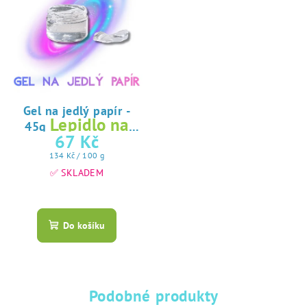
Gel na jedlý papír -
Lepidlo na
45g
jedlý papír
67 Kč
Měrná
134 Kč / 100 g
cena:
✅ SKLADEM
Průměrné
hodnocení
produktu
Do košíku
je
5,0
z
5
hvězdiček.
Podobné produkty