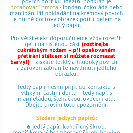
povrch dortíku. Ideální podklad je
potahovací hmota
- fondán, čokoláda nebo
marcipán. Při pokládání na krémový povrch
je nutné dortový obrázek potřít gelem na
jedlý papír.
Pro větší efekt doporučujeme vždy rozetřít
gel i na tištěnou část
(roztírejte
cukrářským nožem – při opakovaném
přetírání štětcem si můžete rozmazat
barvy!)
– získáte lesklý a hluboký povrch –
a zároveň zabráníte navlhnutí jedlého
obrázku.
Jedlý papír nesmí přijít do kontaktu s
vlhkými částmi dortu – tedy např. s
marmeládou, šlehačkou, ovocem atd.
Dbejte prosím toto upozornění.
Složení jedlých papírů:
♣ jedlý papír: kukuřičný škrob,
modifikovaný bramborový škrob, barvivo