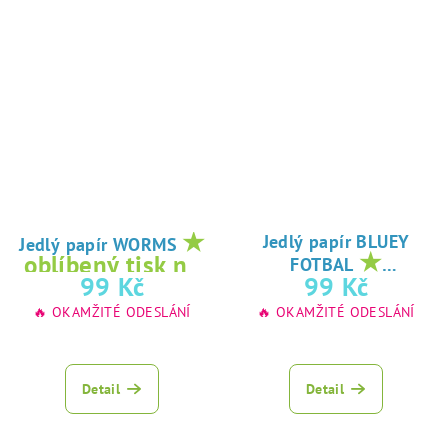
★
Jedlý papír BLUEY
Jedlý papír WORMS
★
oblíbený tisk na
FOTBAL
oblíbený tisk na
99 Kč
99 Kč
jedlý papír
jedlý papír
🔥 OKAMŽITÉ ODESLÁNÍ
🔥 OKAMŽITÉ ODESLÁNÍ
Detail
Detail