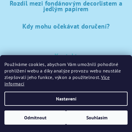
Rozdíl mezi fondánovým decorlistem a
jedlým papírem
Kdy mohu očekávat doručení?
Kontakt
Používáme cookies, abychom Vám umožnili pohodlné
sklad
@
sladke-potreby.cz
prohlížení webu a díky analýze provozu webu neustále
+420 797728283
zlepšovali jeho funkce, výkon a použitelnost.
Více
informací
Nastavení
Copyright 2026
GamaPečení.cz
. Všechna práva vyhrazena.
Upravit nastavení cookies
Odmítnout
Souhlasím
Vytvořil Shoptet