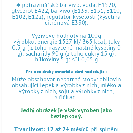
♣ potravinářské barvivo: voda, E1520,
glycerol E422, barvivo (E133, E151, E110,
E102, E122), regulátor kyselosti (kyselina
citrónová E330).
Výživové hodnoty na 100g
výrobku: energie 1527 kJ/ 365 kcal; tuky
0,5 g ( z toho nasycené mastné kyseliny 0
g); sacharidy 90 g (z toho cukry 15 g);
bílkoviny 5 g; sůl 0,05 g
Pro oba druhy materiálu platí následující:
Může obsahovat nepatrné stopy: obilovin
obsahující lepek a výrobky z nich, mléko a
výrobky z nich, soju a výrobky z nich,
siřičitan.
Jedlý obrázek je však vyroben jako
bezlepkový.
Trvanlivost:
12 až 24 měsíců
při splnění