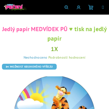
Přejít
na
obsah
Nákupní
Hledat
Přihlášení
♥ tisk na jedlý
Jedlý papír MEDVÍDEK PŮ
košík
papír
1X
Průměrné
Neohodnoceno
Podrobnosti hodnocení
hodnocení
produktu
✂️ MOŽNOST KRUHOVÉHO VÝŘEZU
je
0,0
z
5
hvězdiček.