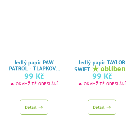
Jedlý papír PAW
Jedlý papír TAYLOR
★ oblíbený
PATROL - TLAPKOVÁ
SWIFT
★
tisk na jedlý
99 Kč
99 Kč
PATROLA
oblíbený tisk na
papír
🔥 OKAMŽITÉ ODESLÁNÍ
🔥 OKAMŽITÉ ODESLÁNÍ
jedlý papír
Detail
Detail