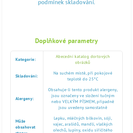
podmínek skladování.
Doplňkové parametry
Abecední katalog dortových
Kategorie
:
obrázků
Na suchém místě, při pokojové
Skladování
:
teplotě do 25°C
Obsahuje-li tento produkt alergeny,
jsou označeny ve složení tučným
Alergeny
:
nebo VELKÝM PÍSMEM, případně
jsou uvedeny samostatně
Lepku, mléčných bílkovin, sóji,
Může
vajec, arašídů, mandlí, vlaškých
obsahovat
ořechů, lupiny, oxidu siřičitého