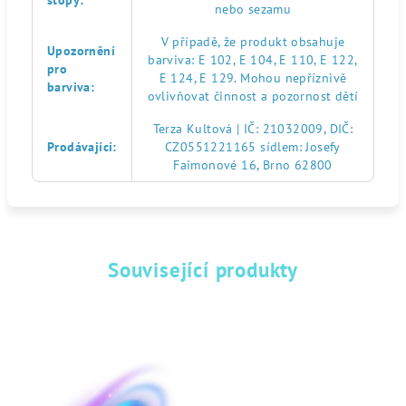
stopy
:
nebo sezamu
V případě, že produkt obsahuje
Upozornění
barviva: E 102, E 104, E 110, E 122,
pro
E 124, E 129. Mohou nepříznivě
barviva
:
ovlivňovat činnost a pozornost dětí
Terza Kultová | IČ: 21032009, DIČ:
Prodávající
:
CZ0551221165 sídlem: Josefy
Faimonové 16, Brno 62800
Související produkty