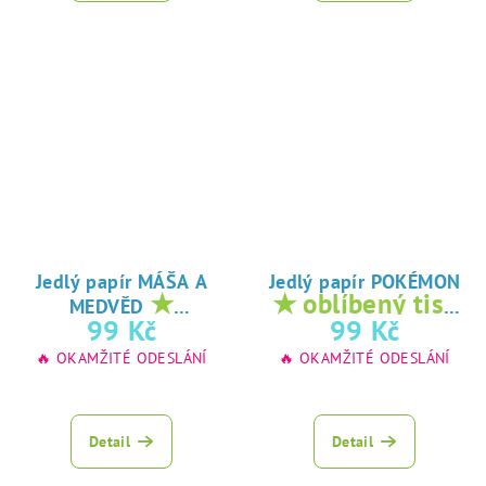
Jedlý papír MÁŠA A
Jedlý papír POKÉMON
★
★ oblíbený tisk
MEDVĚD
oblíbený tisk na
na jedlý papír
99 Kč
99 Kč
jedlý papír
🔥 OKAMŽITÉ ODESLÁNÍ
🔥 OKAMŽITÉ ODESLÁNÍ
Detail
Detail