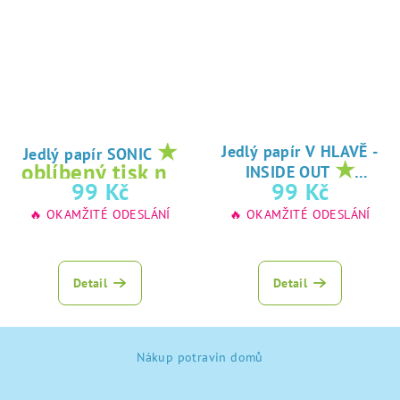
★
Jedlý papír V HLAVĚ -
Jedlý papír SONIC
★
oblíbený tisk na
INSIDE OUT
oblíbený tisk na
99 Kč
99 Kč
jedlý papír
jedlý papír
🔥 OKAMŽITÉ ODESLÁNÍ
🔥 OKAMŽITÉ ODESLÁNÍ
Detail
Detail
Z
Nákup potravin domů
á
p