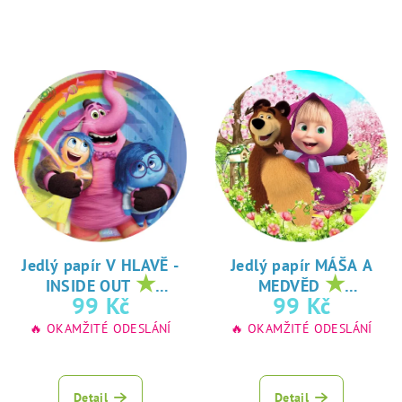
Jedlý papír V HLAVĚ -
Jedlý papír MÁŠA A
★
★
INSIDE OUT
MEDVĚD
oblíbený tisk na
oblíbený tisk na
99 Kč
99 Kč
jedlý papír
jedlý papír
🔥 OKAMŽITÉ ODESLÁNÍ
🔥 OKAMŽITÉ ODESLÁNÍ
Detail
Detail