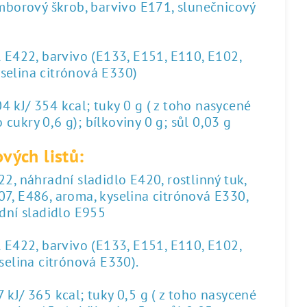
amborový škrob, barvivo E171, slunečnicový
l E422, barvivo (E133, E151, E110, E102,
yselina citrónová E330)
 kJ/ 354 kcal; tuky 0 g ( z toho nasycené
 cukry 0,6 g); bílkoviny 0 g; sůl 0,03 g
vých listů:
2, náhradní sladidlo E420, rostlinný tuk,
07, E486, aroma, kyselina citrónová E330,
dní sladidlo E955
l E422, barvivo (E133, E151, E110, E102,
yselina citrónová E330).
kJ/ 365 kcal; tuky 0,5 g ( z toho nasycené