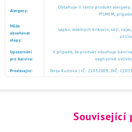
Obsahuje-li tento produkt alergeny
Alergeny
:
PÍSMEM, případn
Může
Lepku, mléčných bílkovin, sóji, vajec
obsahovat
siřič
stopy
:
Upozornění
V případě, že produkt obsahuje barviva
pro barviva
:
nepříznivě ovlivň
Prodávající
:
Terza Kultová | IČ: 21032009, DIČ: CZ0
Související