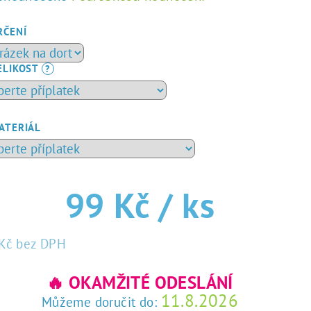
dnocení
duktu
RČENÍ
ELIKOST
?
zdiček.
ATERIÁL
99 Kč
/ ks
Kč
bez DPH
rná
a:
🔥 OKAMŽITÉ ODESLÁNÍ
11.8.2026
Můžeme doručit do: