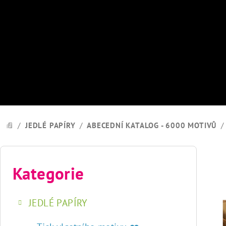
Přejít
na
obsah
/
JEDLÉ PAPÍRY
/
ABECEDNÍ KATALOG - 6000 MOTIVŮ
/
DOMŮ
P
o
Kategorie
Přeskočit
kategorie
s
JEDLÉ PAPÍRY
t