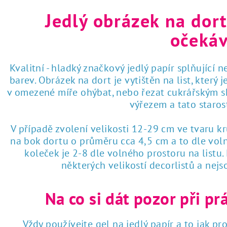
Jedlý obrázek na dort
očekáv
Kvalitní - hladký značkový jedlý papír splňující 
barev. Obrázek na dort je vytištěn na list, který
v omezené míře ohýbat, nebo řezat cukrářským sk
výřezem a tato staro
V případě zvolení velikosti 12-29 cm ve tvaru k
na bok dortu o průměru cca 4,5 cm a to dle voln
koleček je 2-8 dle volného prostoru na listu
některých velikostí decorlistů a nej
Na co si dát pozor při pr
Vždy používejte gel na jedlý papír a to jak pro