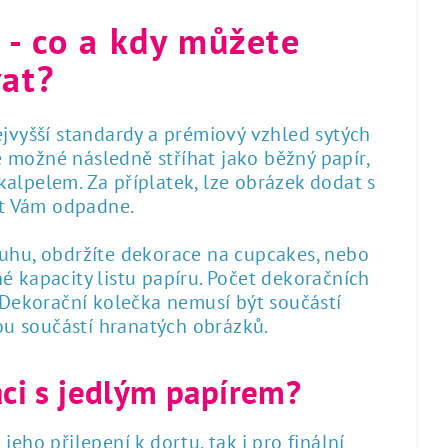
 - co a kdy můžete
at?
nejvyšší standardy a prémiový vzhled sytých
 je možné následně stříhat jako běžný papír,
alpelem. Za příplatek, lze obrázek dodat s
st Vám odpadne.
ruhu, obdržíte dekorace na cupcakes, nebo
é kapacity listu papíru. Počet dekoračních
. Dekorační kolečka nemusí být součástí
sou součástí hranatých obrázků.
áci s jedlým papírem?
 jeho přilepení k dortu, tak i pro finální