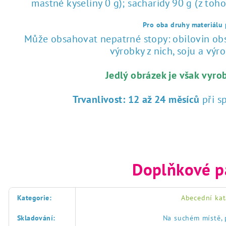
mastné kyseliny 0 g); sacharidy 90 g (z toho
Pro oba druhy materiálu p
Může obsahovat nepatrné stopy: obilovin obsa
výrobky z nich, soju a výrob
Jedlý obrázek je však vyro
Trvanlivost:
12 až 24 měsíců
při s
Doplňkové p
Kategorie
:
Abecední kat
Skladování
:
Na suchém místě, 