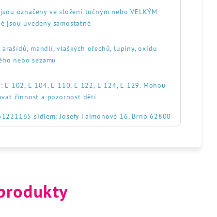
, jsou označeny ve složení tučným nebo VELKÝM
ě jsou uvedeny samostatně
, arašídů, mandlí, vlaškých ořechů, lupiny, oxidu
itého nebo sezamu
: E 102, E 104, E 110, E 122, E 124, E 129. Mohou
ovat činnost a pozornost dětí
551221165 sídlem: Josefy Faimonové 16, Brno 62800
 produkty