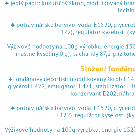
♥ tisk na jedlý papír
♣ jedlý papír: kukuřičný škrob, modifikovaný br
lecitin
 tisk na jedlý papír
♣ potravinářské barvivo: voda, E1520, glycero
E122), regulátor kyselosti (k
Výživové hodnoty na 100g výrobku: energie 1504
mastné kyseliny 0 g); sacharidy 87,2 g (z toho
Složení fondáno
♣ fondánový decorlist: modifikovaný škrob E142
glycerol E422, emulgátor E471, stabilizátor E4
konzervant E202, náhra
♣ potravinářské barvivo: voda, E1520, glycero
E122), regulátor kyselosti (k
Výživové hodnoty na 100g výrobku: energie 1527 