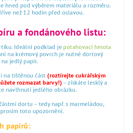
dce hned pod výběrem materiálu a rozměru.
 dříve než 12 hodin před oslavou.
píru a fondánového listu:
tíku. Ideální podklad je
potahovací hmota
ání na krémový povrch je nutné dortový
na jedlý papír.
 i na tištěnou část
(roztírejte cukrářským
můžete rozmazat barvy!)
– získáte lesklý a
te navlhnutí jedlého obrázku.
 částmi dortu – tedy např. s marmeládou,
 prosím toto upozornění.
h papírů: