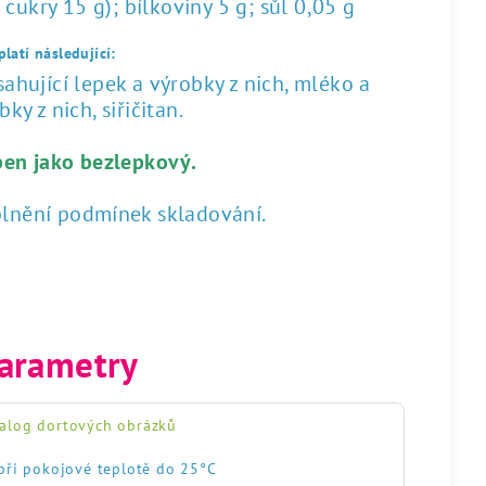
 cukry 15 g); bílkoviny 5 g; sůl 0,05 g
latí následující:
hující lepek a výrobky z nich, mléko a
ky z nich, siřičitan.
ben jako bezlepkový.
plnění podmínek skladování.
arametry
alog dortových obrázků
při pokojové teplotě do 25°C