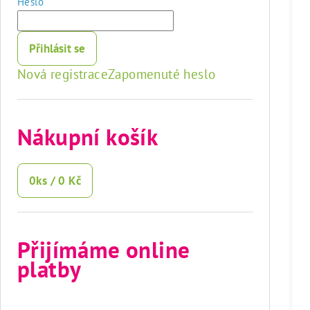
Heslo
Přihlásit se
Nová registrace
Zapomenuté heslo
Nákupní košík
0
ks /
0 Kč
Přijímáme online
platby