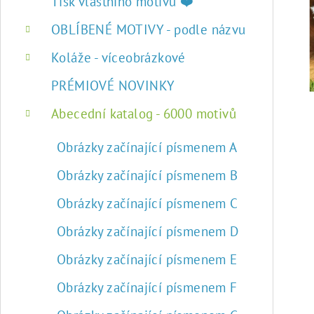
r
Tisk vlastního motivu ❤️
a
OBLÍBENÉ MOTIVY - podle názvu
n
Koláže - víceobrázkové
n
PRÉMIOVÉ NOVINKY
í
Abecední katalog - 6000 motivů
p
Obrázky začínající písmenem A
a
Obrázky začínající písmenem B
n
Obrázky začínající písmenem C
e
Obrázky začínající písmenem D
l
Obrázky začínající písmenem E
Obrázky začínající písmenem F