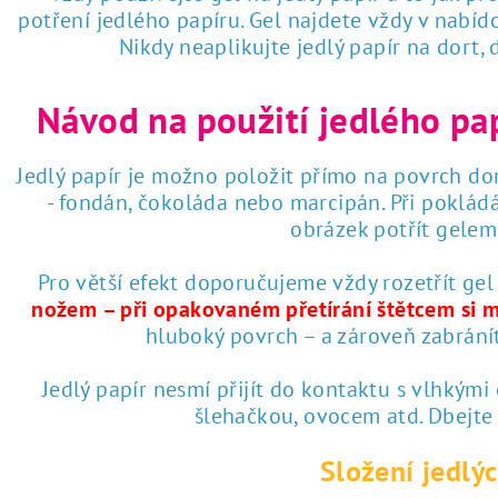
potření jedlého papíru. Gel najdete vždy v nabí
Nikdy neaplikujte jedlý papír na dort,
Návod na použití jedlého pa
Jedlý papír je možno položit přímo na povrch dor
- fondán, čokoláda nebo marcipán. Při poklád
obrázek potřít gelem 
Pro větší efekt doporučujeme vždy rozetřít gel
nožem – při opakovaném přetírání štětcem si 
hluboký povrch – a zároveň zabrání
Jedlý papír nesmí přijít do kontaktu s vlhkými
šlehačkou, ovocem atd. Dbejte
Složení jedlýc