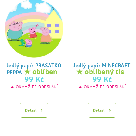
Jedlý papír PRASÁTKO
Jedlý papír MINECRAFT
★ oblíbený
★ oblíbený tisk
PEPPA
tisk na jedlý
na jedlý papír
99 Kč
99 Kč
papír
🔥 OKAMŽITÉ ODESLÁNÍ
🔥 OKAMŽITÉ ODESLÁNÍ
Detail
Detail