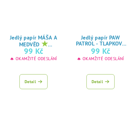
Jedlý papír MÁŠA A
Jedlý papír PAW
★
PATROL - TLAPKOVÁ
MEDVĚD
★
oblíbený tisk na
99 Kč
99 Kč
PATROLA
oblíbený tisk na
jedlý papír
🔥 OKAMŽITÉ ODESLÁNÍ
🔥 OKAMŽITÉ ODESLÁNÍ
jedlý papír
Detail
Detail