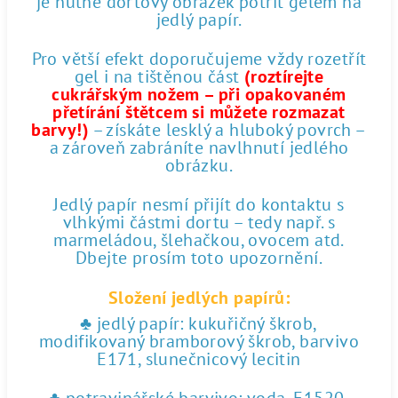
je nutné dortový obrázek potřít gelem na
jedlý papír.
Pro větší efekt doporučujeme vždy rozetřít
gel i na tištěnou část
(roztírejte
cukrářským nožem – při opakovaném
přetírání štětcem si můžete rozmazat
barvy!)
– získáte lesklý a hluboký povrch –
a zároveň zabráníte navlhnutí jedlého
obrázku.
Jedlý papír nesmí přijít do kontaktu s
vlhkými částmi dortu – tedy např. s
marmeládou, šlehačkou, ovocem atd.
Dbejte prosím toto upozornění.
Složení jedlých papírů:
♣ jedlý papír: kukuřičný škrob,
modifikovaný bramborový škrob, barvivo
E171, slunečnicový lecitin