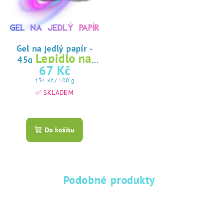
Gel na jedlý papír -
Lepidlo na
45g
jedlý papír
67 Kč
Měrná
134 Kč / 100 g
cena:
✅ SKLADEM
Průměrné
hodnocení
produktu
Do košíku
je
5,0
z
5
hvězdiček.
Podobné produkty