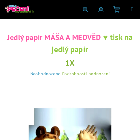
Přejít
na
obsah
Nákupní
Hledat
Přihlášení
♥ tisk na
Jedlý papír MÁŠA A MEDVĚD
košík
jedlý papír
1X
Průměrné
Neohodnoceno
Podrobnosti hodnocení
hodnocení
produktu
je
0,0
z
5
hvězdiček.