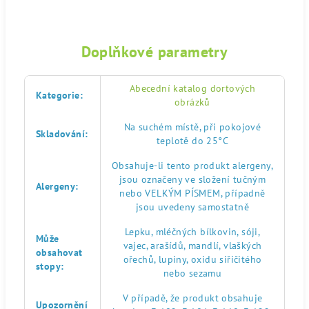
Doplňkové parametry
Abecední katalog dortových
Kategorie
:
obrázků
Na suchém místě, při pokojové
Skladování
:
teplotě do 25°C
Obsahuje-li tento produkt alergeny,
jsou označeny ve složení tučným
Alergeny
:
nebo VELKÝM PÍSMEM, případně
jsou uvedeny samostatně
Lepku, mléčných bílkovin, sóji,
Může
vajec, arašídů, mandlí, vlaškých
obsahovat
ořechů, lupiny, oxidu siřičitého
stopy
:
nebo sezamu
V případě, že produkt obsahuje
Upozornění