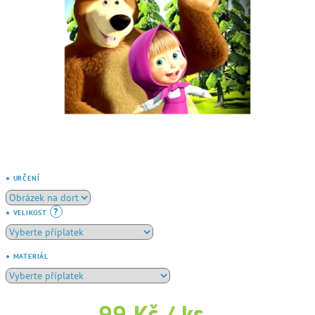
● URČENÍ
?
● VELIKOST
● MATERIÁL
99 Kč
/ ks