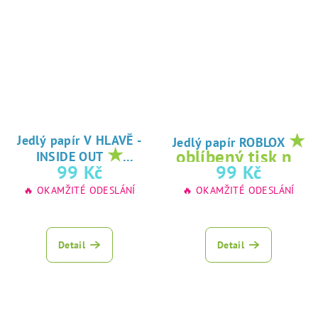
★
Jedlý papír V HLAVĚ -
Jedlý papír ROBLOX
★
oblíbený tisk na
INSIDE OUT
oblíbený tisk na
99 Kč
99 Kč
jedlý papír
jedlý papír
🔥 OKAMŽITÉ ODESLÁNÍ
🔥 OKAMŽITÉ ODESLÁNÍ
Detail
Detail