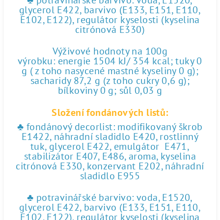
♣ potravinářské barvivo: voda, E1520,
glycerol E422, barvivo (E133, E151, E110,
E102, E122), regulátor kyselosti (kyselina
citrónová E330)
Výživové hodnoty na 100g
výrobku: energie 1504 kJ/ 354 kcal; tuky 0
g ( z toho nasycené mastné kyseliny 0 g);
sacharidy 87,2 g (z toho cukry 0,6 g);
bílkoviny 0 g; sůl 0,03 g
Složení fondánových listů:
♣ fondánový decorlist: modifikovaný škrob
E1422, náhradní sladidlo E420, rostlinný
tuk, glycerol E422, emulgátor E471,
stabilizátor E407, E486, aroma, kyselina
citrónová E330, konzervant E202, náhradní
sladidlo E955
♣ potravinářské barvivo: voda, E1520,
glycerol E422, barvivo (E133, E151, E110,
E102, E122), regulátor kyselosti (kyselina