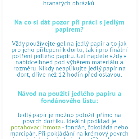
hranatých obrázků.
Na co si dát pozor při práci s jedlým
papírem?
Vždy používejte gel na jedlý papír a to jak
pro jeho přilepení k dortu, tak i pro finální
potření jedlého papíru. Gel najdete vždy v
nabídce hned pod výběrem materiálu a
rozměru. Nikdy neaplikujte jedlý papír na
dort, dříve než 12 hodin před oslavou.
Návod na použití jedlého papíru a
fondánového listu:
Jedlý papír je možno položit přímo na
povrch dortíku. Ideální podklad je
potahovací hmota
- fondán, čokoláda nebo
marcipán. Při pokládání na krémový povrch