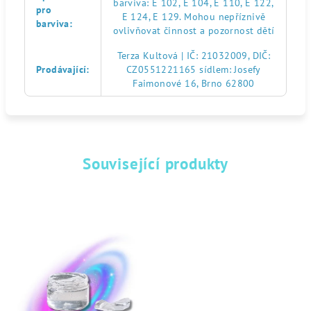
barviva: E 102, E 104, E 110, E 122,
pro
E 124, E 129. Mohou nepříznivě
barviva
:
ovlivňovat činnost a pozornost dětí
Terza Kultová | IČ: 21032009, DIČ:
Prodávající
:
CZ0551221165 sídlem: Josefy
Faimonové 16, Brno 62800
Související produkty