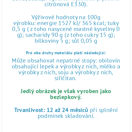
citrónová E330).
Výživové hodnoty na 100g
výrobku: energie 1527 kJ/ 365 kcal; tuky
0,5 g ( z toho nasycené mastné kyseliny 0
g); sacharidy 90 g (z toho cukry 15 g);
bílkoviny 5 g; sůl 0,05 g
Pro oba druhy materiálu platí následující:
Může obsahovat nepatrné stopy: obilovin
obsahující lepek a výrobky z nich, mléko a
výrobky z nich, soju a výrobky z nich,
siřičitan.
Jedlý obrázek je však vyroben jako
bezlepkový.
Trvanlivost:
12 až 24 měsíců
při splnění
podmínek skladování.