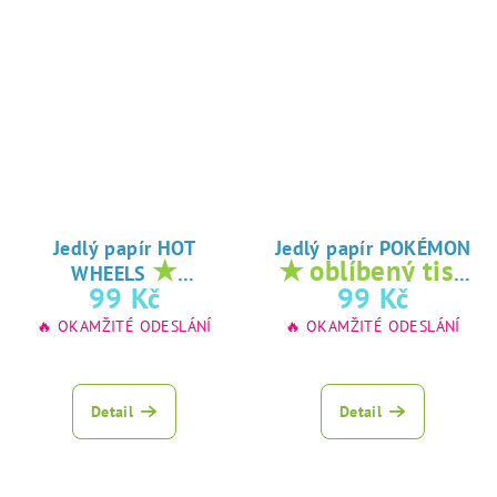
Jedlý papír HOT
Jedlý papír POKÉMON
★
★ oblíbený tisk
WHEELS
oblíbený tisk na
na jedlý papír
99 Kč
99 Kč
jedlý papír
🔥 OKAMŽITÉ ODESLÁNÍ
🔥 OKAMŽITÉ ODESLÁNÍ
Detail
Detail