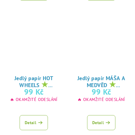
Jedlý papír HOT
Jedlý papír MÁŠA A
★
★
WHEELS
MEDVĚD
oblíbený tisk na
oblíbený tisk na
99 Kč
99 Kč
jedlý papír
jedlý papír
🔥 OKAMŽITÉ ODESLÁNÍ
🔥 OKAMŽITÉ ODESLÁNÍ
Detail
Detail