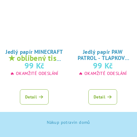
Jedlý papír MINECRAFT
Jedlý papír PAW
★ oblíbený tisk
PATROL - TLAPKOVÁ
★
na jedlý papír
99 Kč
99 Kč
PATROLA
oblíbený tisk na
🔥 OKAMŽITÉ ODESLÁNÍ
🔥 OKAMŽITÉ ODESLÁNÍ
jedlý papír
Detail
Detail
Z
Nákup potravin domů
á
p