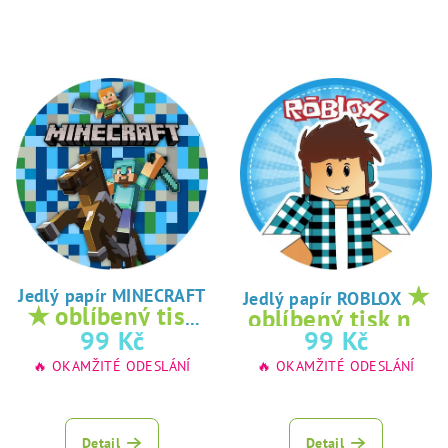
★
Jedlý papír MINECRAFT
Jedlý papír ROBLOX
★ oblíbený tisk
oblíbený tisk na
na jedlý papír
99 Kč
99 Kč
jedlý papír
🔥 OKAMŽITÉ ODESLÁNÍ
🔥 OKAMŽITÉ ODESLÁNÍ
Detail
Detail