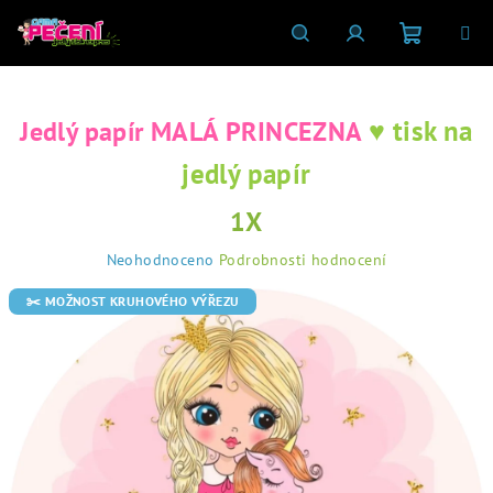
Přejít
na
obsah
Nákupní
Hledat
Přihlášení
♥ tisk na
Jedlý papír MALÁ PRINCEZNA
košík
jedlý papír
1X
Průměrné
Neohodnoceno
Podrobnosti hodnocení
hodnocení
produktu
✂️ MOŽNOST KRUHOVÉHO VÝŘEZU
je
0,0
z
5
hvězdiček.