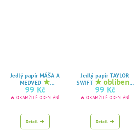
Jedlý papír MÁŠA A
Jedlý papír TAYLOR
★
★ oblíbený
MEDVĚD
SWIFT
oblíbený tisk na
tisk na jedlý
99 Kč
99 Kč
jedlý papír
papír
🔥 OKAMŽITÉ ODESLÁNÍ
🔥 OKAMŽITÉ ODESLÁNÍ
Detail
Detail