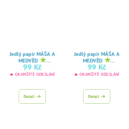
Jedlý papír MÁŠA A
Jedlý papír MÁŠA A
★
★
MEDVĚD
MEDVĚD
oblíbený tisk na
oblíbený tisk na
99 Kč
99 Kč
jedlý papír
jedlý papír
🔥 OKAMŽITÉ ODESLÁNÍ
🔥 OKAMŽITÉ ODESLÁNÍ
Detail
Detail