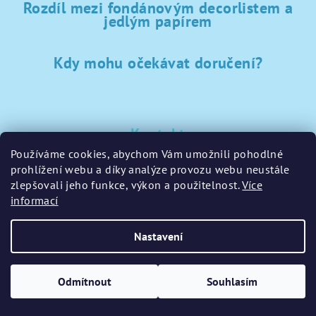
Rozdíl mezi fondánovým decorlistem a
jedlým papírem
Kdy mohu očekávat doručení?
Kontakt
Používáme cookies, abychom Vám umožnili pohodlné
sklad
@
sladke-potreby.cz
prohlížení webu a díky analýze provozu webu neustále
+420 797728283
zlepšovali jeho funkce, výkon a použitelnost.
Více
informací
Nastavení
Copyright 2026
GamaPečení.cz
. Všechna práva vyhrazena.
Upravit nastavení cookies
Odmítnout
Souhlasím
Vytvořil Shoptet