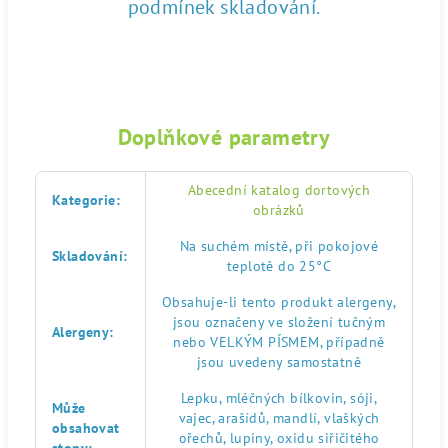
podmínek skladování.
Doplňkové parametry
Abecední katalog dortových
Kategorie
:
obrázků
Na suchém místě, při pokojové
Skladování
:
teplotě do 25°C
Obsahuje-li tento produkt alergeny,
jsou označeny ve složení tučným
Alergeny
:
nebo VELKÝM PÍSMEM, případně
jsou uvedeny samostatně
Lepku, mléčných bílkovin, sóji,
Může
vajec, arašídů, mandlí, vlaškých
obsahovat
ořechů, lupiny, oxidu siřičitého