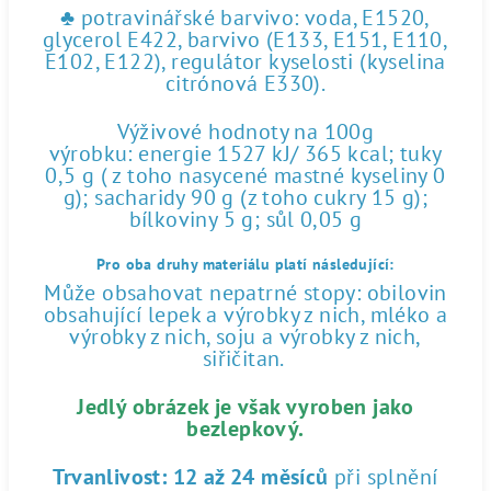
♣ potravinářské barvivo: voda, E1520,
glycerol E422, barvivo (E133, E151, E110,
E102, E122), regulátor kyselosti (kyselina
citrónová E330).
Výživové hodnoty na 100g
výrobku: energie 1527 kJ/ 365 kcal; tuky
0,5 g ( z toho nasycené mastné kyseliny 0
g); sacharidy 90 g (z toho cukry 15 g);
bílkoviny 5 g; sůl 0,05 g
Pro oba druhy materiálu platí následující:
Může obsahovat nepatrné stopy: obilovin
obsahující lepek a výrobky z nich, mléko a
výrobky z nich, soju a výrobky z nich,
siřičitan.
Jedlý obrázek je však vyroben jako
bezlepkový.
Trvanlivost:
12 až 24 měsíců
při splnění