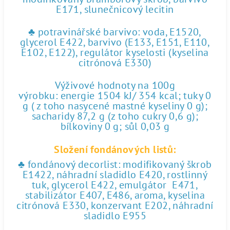
E171, slunečnicový lecitin
♣ potravinářské barvivo: voda, E1520,
glycerol E422, barvivo (E133, E151, E110,
E102, E122), regulátor kyselosti (kyselina
citrónová E330)
Výživové hodnoty na 100g
výrobku: energie 1504 kJ/ 354 kcal; tuky 0
g ( z toho nasycené mastné kyseliny 0 g);
sacharidy 87,2 g (z toho cukry 0,6 g);
bílkoviny 0 g; sůl 0,03 g
Složení fondánových listů:
♣ fondánový decorlist: modifikovaný škrob
E1422, náhradní sladidlo E420, rostlinný
tuk, glycerol E422, emulgátor E471,
stabilizátor E407, E486, aroma, kyselina
citrónová E330, konzervant E202, náhradní
sladidlo E955