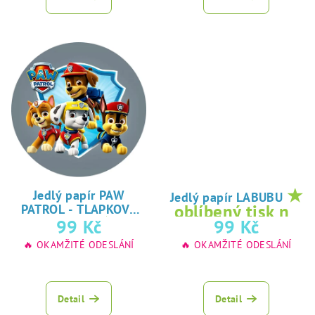
★
Jedlý papír PAW
Jedlý papír LABUBU
oblíbený tisk na
PATROL - TLAPKOVÁ
★
99 Kč
99 Kč
jedlý papír
PATROLA
oblíbený tisk na
🔥 OKAMŽITÉ ODESLÁNÍ
🔥 OKAMŽITÉ ODESLÁNÍ
jedlý papír
Detail
Detail