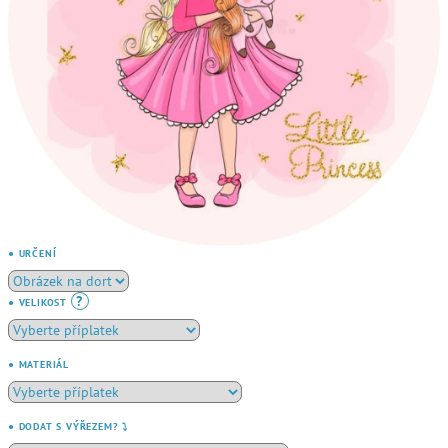
● URČENÍ
?
● VELIKOST
● MATERIÁL
● DODAT S VÝŘEZEM? ⤵️