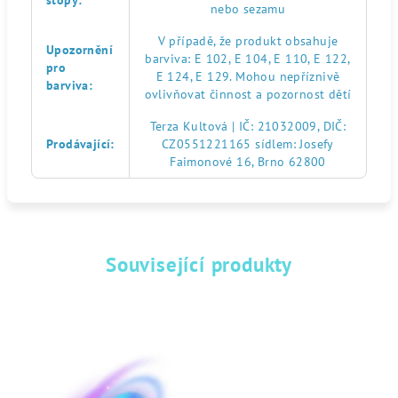
stopy
:
nebo sezamu
V případě, že produkt obsahuje
Upozornění
barviva: E 102, E 104, E 110, E 122,
pro
E 124, E 129. Mohou nepříznivě
barviva
:
ovlivňovat činnost a pozornost dětí
Terza Kultová | IČ: 21032009, DIČ:
Prodávající
:
CZ0551221165 sídlem: Josefy
Faimonové 16, Brno 62800
Související produkty