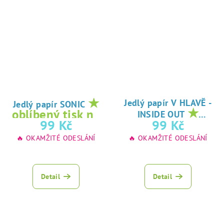
★
Jedlý papír V HLAVĚ -
Jedlý papír SONIC
★
oblíbený tisk na
INSIDE OUT
oblíbený tisk na
99 Kč
99 Kč
jedlý papír
jedlý papír
🔥 OKAMŽITÉ ODESLÁNÍ
🔥 OKAMŽITÉ ODESLÁNÍ
Detail
Detail