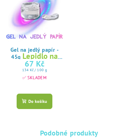
Gel na jedlý papír -
Lepidlo na
45g
jedlý papír
67 Kč
Měrná
134 Kč / 100 g
cena:
✅ SKLADEM
Průměrné
hodnocení
produktu
Do košíku
je
5,0
z
5
hvězdiček.
Podobné produkty