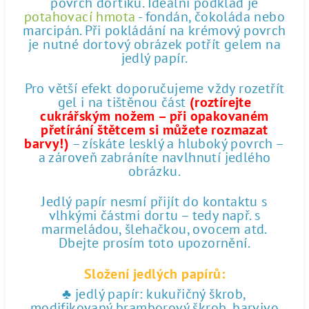
povrch dortíku. Ideální podklad je
potahovací hmota
- fondán, čokoláda nebo
marcipán. Při pokládání na krémový povrch
je nutné dortový obrázek potřít gelem na
jedlý papír.
Pro větší efekt doporučujeme vždy rozetřít
gel i na tištěnou část
(roztírejte
cukrářským nožem – při opakovaném
přetírání štětcem si můžete rozmazat
barvy!)
– získáte lesklý a hluboký povrch –
a zároveň zabráníte navlhnutí jedlého
obrázku.
Jedlý papír nesmí přijít do kontaktu s
vlhkými částmi dortu – tedy např. s
marmeládou, šlehačkou, ovocem atd.
Dbejte prosím toto upozornění.
Složení jedlých papírů:
♣ jedlý papír: kukuřičný škrob,
modifikovaný bramborový škrob, barvivo