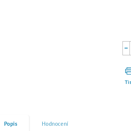
Mě
cen
−
Ti
Popis
Hodnocení