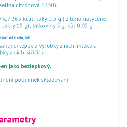
yselina citrónová E330).
kJ/ 365 kcal; tuky 0,5 g ( z toho nasycené
 cukry 15 g); bílkoviny 5 g; sůl 0,05 g
latí následující:
hující lepek a výrobky z nich, mléko a
ky z nich, siřičitan.
ben jako bezlepkový.
plnění podmínek skladování.
arametry