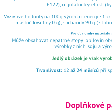
E122), regulátor kyselosti (k
Výživové hodnoty na 100g výrobku: energie 1527 
mastné kyseliny 0 g); sacharidy 90 g (z toho
Pro oba druhy materiálu p
Může obsahovat nepatrné stopy: obilovin obsa
výrobky z nich, soju a výrob
Jedlý obrázek je však vyro
Trvanlivost:
12 až 24 měsíců
při s
Doplňkové p