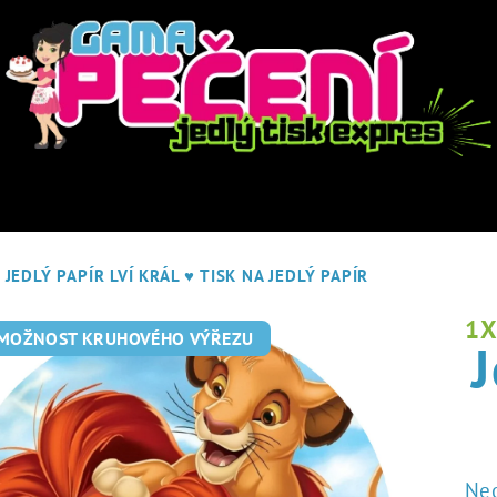
JEDLÝ PAPÍR LVÍ KRÁL
♥ TISK NA JEDLÝ PAPÍR
1
 MOŽNOST KRUHOVÉHO VÝŘEZU
J
Pr
Ne