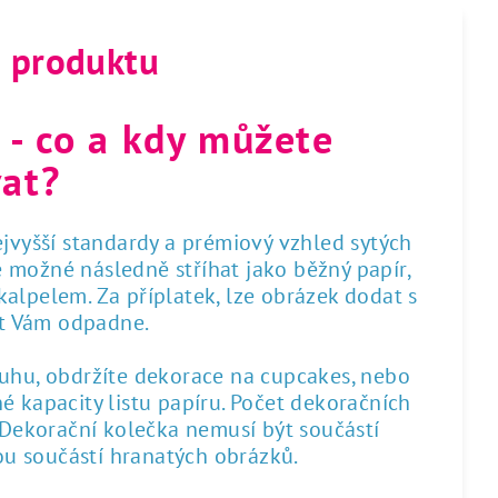
s produktu
 - co a kdy můžete
at?
nejvyšší standardy a prémiový vzhled sytých
 je možné následně stříhat jako běžný papír,
alpelem. Za příplatek, lze obrázek dodat s
st Vám odpadne.
ruhu, obdržíte dekorace na cupcakes, nebo
é kapacity listu papíru. Počet dekoračních
. Dekorační kolečka nemusí být součástí
sou součástí hranatých obrázků.