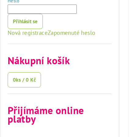
Heslo
Přihlásit se
Nová registrace
Zapomenuté heslo
Nákupní košík
0
ks /
0 Kč
Přijímáme online
platby