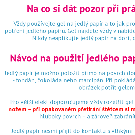
Na co si dát pozor při pr
Vždy používejte gel na jedlý papír a to jak pro
potření jedlého papíru. Gel najdete vždy v nabí
Nikdy neaplikujte jedlý papír na dort,
Návod na použití jedlého pa
Jedlý papír je možno položit přímo na povrch dor
- fondán, čokoláda nebo marcipán. Při poklád
obrázek potřít gelem 
Pro větší efekt doporučujeme vždy rozetřít gel
nožem – při opakovaném přetírání štětcem si 
hluboký povrch – a zároveň zabrání
Jedlý papír nesmí přijít do kontaktu s vlhkými