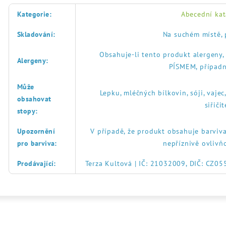
Kategorie
:
Abecední kat
Skladování
:
Na suchém místě, 
Obsahuje-li tento produkt alergeny
Alergeny
:
PÍSMEM, případn
Může
Lepku, mléčných bílkovin, sóji, vajec
obsahovat
siřič
stopy
:
Upozornění
V případě, že produkt obsahuje barviva
pro barviva
:
nepříznivě ovlivň
Prodávající
:
Terza Kultová | IČ: 21032009, DIČ: CZ0