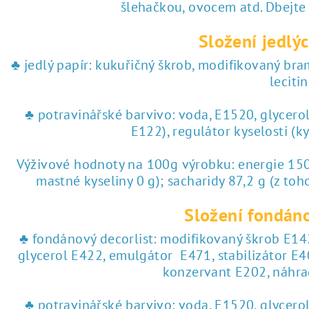
♥ tisk na jedlý papír
šlehačkou, ovocem atd. Dbejte
Složení jedlýc
 tisk na jedlý papír
♣ jedlý papír: kukuřičný škrob, modifikovaný br
lecitin
♣ potravinářské barvivo: voda, E1520, glycero
E122), regulátor kyselosti (k
Výživové hodnoty na 100g výrobku: energie 1504
mastné kyseliny 0 g); sacharidy 87,2 g (z toho
Složení fondáno
♣ fondánový decorlist: modifikovaný škrob E142
glycerol E422, emulgátor E471, stabilizátor E4
konzervant E202, náhra
♣ potravinářské barvivo: voda, E1520, glycero