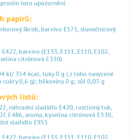
 prosím toto upozornění.
h papírů:
amborový škrob, barvivo E171, slunečnicový
l E422, barvivo (E133, E151, E110, E102,
yselina citrónová E330)
 kJ/ 354 kcal; tuky 0 g ( z toho nasycené
 cukry 0,6 g); bílkoviny 0 g; sůl 0,03 g
vých listů:
2, náhradní sladidlo E420, rostlinný tuk,
07, E486, aroma, kyselina citrónová E330,
dní sladidlo E955
l E422, barvivo (E133, E151, E110, E102,