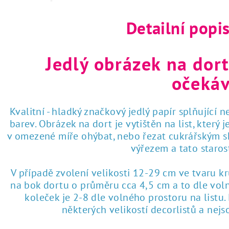
Detailní popi
Jedlý obrázek na dort
očekáv
Kvalitní - hladký značkový jedlý papír splňující 
barev. Obrázek na dort je vytištěn na list, který
v omezené míře ohýbat, nebo řezat cukrářským sk
výřezem a tato staro
V případě zvolení velikosti 12-29 cm ve tvaru k
na bok dortu o průměru cca 4,5 cm a to dle voln
koleček je 2-8 dle volného prostoru na listu
některých velikostí decorlistů a nej