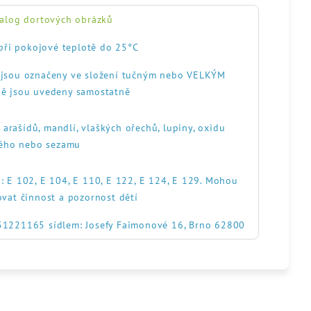
alog dortových obrázků
při pokojové teplotě do 25°C
, jsou označeny ve složení tučným nebo VELKÝM
ě jsou uvedeny samostatně
, arašídů, mandlí, vlaškých ořechů, lupiny, oxidu
itého nebo sezamu
: E 102, E 104, E 110, E 122, E 124, E 129. Mohou
ovat činnost a pozornost dětí
551221165 sídlem: Josefy Faimonové 16, Brno 62800