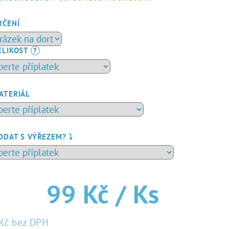
dnocení
duktu
RČENÍ
ELIKOST
?
zdiček.
ATERIÁL
ODAT S VÝŘEZEM? ⤵️
99 Kč
/ Ks
Kč
bez DPH