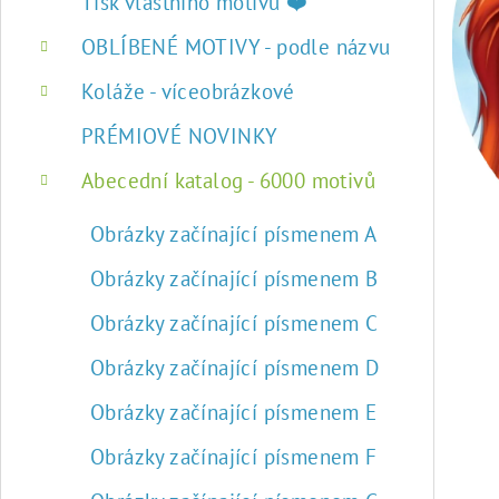
r
Tisk vlastního motivu ❤️
a
OBLÍBENÉ MOTIVY - podle názvu
n
Koláže - víceobrázkové
n
PRÉMIOVÉ NOVINKY
í
Abecední katalog - 6000 motivů
p
Obrázky začínající písmenem A
a
Obrázky začínající písmenem B
n
Obrázky začínající písmenem C
e
Obrázky začínající písmenem D
l
Obrázky začínající písmenem E
Obrázky začínající písmenem F