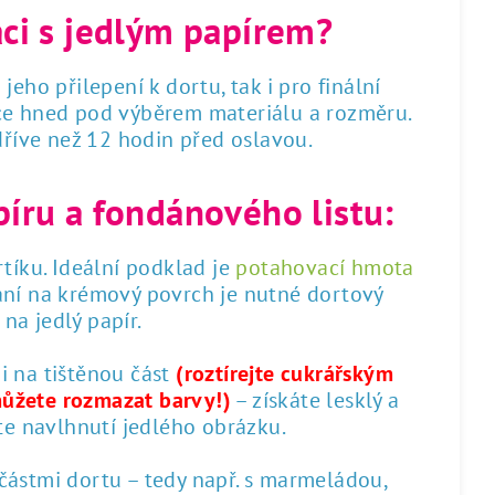
áci s jedlým papírem?
 jeho přilepení k dortu, tak i pro finální
dce hned pod výběrem materiálu a rozměru.
 dříve než 12 hodin před oslavou.
píru a fondánového listu:
tíku. Ideální podklad je
potahovací hmota
ání na krémový povrch je nutné dortový
na jedlý papír.
 i na tištěnou část
(roztírejte cukrářským
můžete rozmazat barvy!)
– získáte lesklý a
te navlhnutí jedlého obrázku.
 částmi dortu – tedy např. s marmeládou,